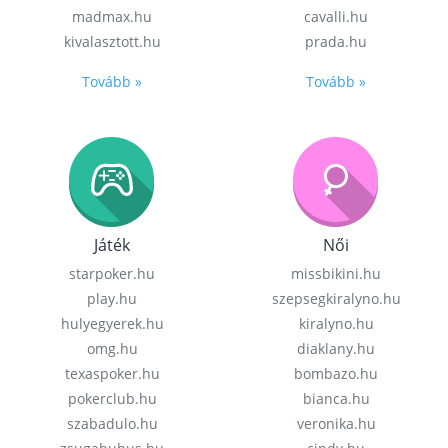
madmax.hu
cavalli.hu
kivalasztott.hu
prada.hu
Tovább »
Tovább »
Játék
Női
starpoker.hu
missbikini.hu
play.hu
szepsegkiralyno.hu
hulyegyerek.hu
kiralyno.hu
omg.hu
diaklany.hu
texaspoker.hu
bombazo.hu
pokerclub.hu
bianca.hu
szabadulo.hu
veronika.hu