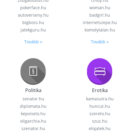
zsugabubus.hu
cindy.hu
pokerface.hu
woman.hu
autoverseny.hu
badgirl.hu
bigboss.hu
internetszepe.hu
jatekguru.hu
komolytalan.hu
Tovább »
Tovább »
Politika
Erotika
senator.hu
kamasutra.hu
diplomata.hu
huncut.hu
kepviselo.hu
szereto.hu
oligarchia.hu
szuz.hu
szenator.hu
elojatek.hu