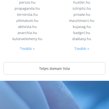
persze.hu
hustler.hu
propaganda.hu
sztriptiz.hu
terrorista.hu
private.hu
ultimatum.hu
masztimarci.hu
aktivista.hu
bujasag.hu
anarchia.hu
badgirl.hu
kulonvelemeny.hu
diaklany.hu
Tovább »
Tovább »
Teljes domain lista