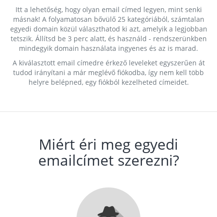
Itt a lehetőség, hogy olyan email címed legyen, mint senki
másnak! A folyamatosan bővülő 25 kategóriából, számtalan
egyedi domain közül választhatod ki azt, amelyik a legjobban
tetszik. Állítsd be 3 perc alatt, és használd - rendszerünkben
mindegyik domain használata ingyenes és az is marad.
A kiválasztott email címedre érkező leveleket egyszerűen át
tudod irányítani a már meglévő fiókodba, így nem kell több
helyre belépned, egy fiókból kezelheted címeidet.
Miért éri meg egyedi
emailcímet szerezni?