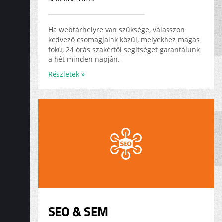
Ha webtárhelyre van szüksége, válasszon
kedvező csomagjaink közül, melyekhez magas
fokú, 24 órás szakértői segítséget garantálunk
a hét minden napján.
Részletek »
SEO & SEM