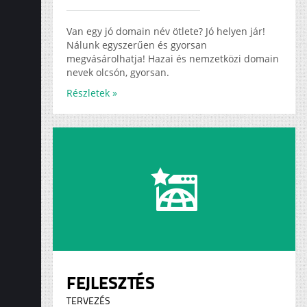
ADS
KARRIER
Van egy jó domain név ötlete? Jó helyen jár!
Nálunk egyszerűen és gyorsan
megvásárolhatja! Hazai és nemzetközi domain
nevek olcsón, gyorsan.
Részletek »
FEJLESZTÉS
TERVEZÉS