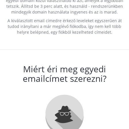
egyedi domain közül választhatod ki azt, amelyik a legjobban
tetszik. Állítsd be 3 perc alatt, és használd - rendszerünkben
mindegyik domain használata ingyenes és az is marad.
A kiválasztott email címedre érkező leveleket egyszerűen át
tudod irányítani a már meglévő fiókodba, így nem kell több
helyre belépned, egy fiókból kezelheted címeidet.
Miért éri meg egyedi
emailcímet szerezni?