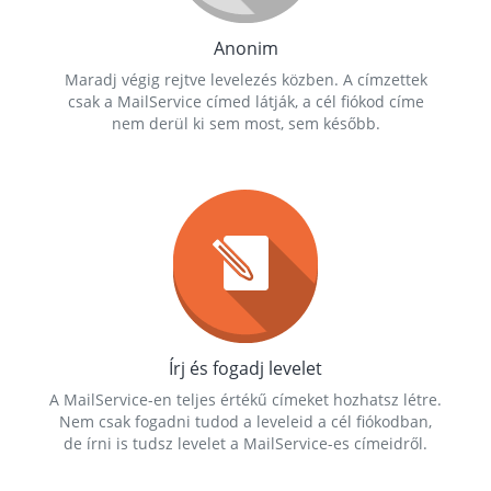
Anonim
Maradj végig rejtve levelezés közben. A címzettek
csak a MailService címed látják, a cél fiókod címe
nem derül ki sem most, sem később.
Írj és fogadj levelet
A MailService-en teljes értékű címeket hozhatsz létre.
Nem csak fogadni tudod a leveleid a cél fiókodban,
de írni is tudsz levelet a MailService-es címeidről.