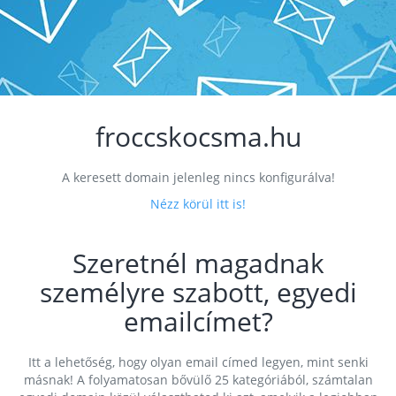
froccskocsma.hu
A keresett domain jelenleg nincs konfigurálva!
Nézz körül itt is!
Szeretnél magadnak
személyre szabott, egyedi
emailcímet?
Itt a lehetőség, hogy olyan email címed legyen, mint senki
másnak! A folyamatosan bővülő 25 kategóriából, számtalan