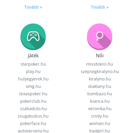
Tovább »
Tovább »
Játék
Női
starpoker.hu
missbikini.hu
play.hu
szepsegkiralyno.hu
hulyegyerek.hu
kiralyno.hu
omg.hu
diaklany.hu
texaspoker.hu
bombazo.hu
pokerclub.hu
bianca.hu
szabadulo.hu
veronika.hu
zsugabubus.hu
cindy.hu
pokerface.hu
woman.hu
autoverseny.hu
badgirl.hu