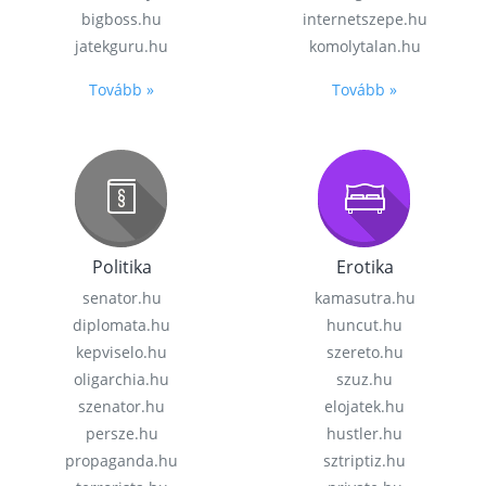
bigboss.hu
internetszepe.hu
jatekguru.hu
komolytalan.hu
Tovább »
Tovább »
Politika
Erotika
senator.hu
kamasutra.hu
diplomata.hu
huncut.hu
kepviselo.hu
szereto.hu
oligarchia.hu
szuz.hu
szenator.hu
elojatek.hu
persze.hu
hustler.hu
propaganda.hu
sztriptiz.hu