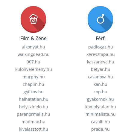
Film & Zene
Férfi
alkonyat.hu
padlogaz.hu
walkingdead.hu
keresztapa.hu
007.hu
kaszanova.hu
kulonvelemeny.hu
betyar.hu
murphy.hu
casanova.hu
chaplin.hu
kan.hu
gyilkos.hu
cop.hu
halhatatlan.hu
gyakornok.hu
helyszinelo.hu
komolytalan.hu
paranormalis.hu
minimalista.hu
madmax.hu
cavalli.hu
kivalasztott.hu
prada.hu