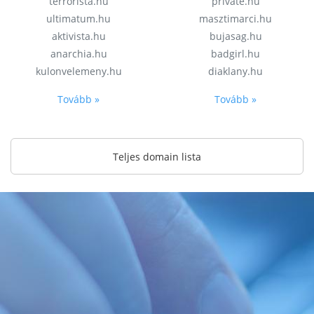
terrorista.hu
private.hu
ultimatum.hu
masztimarci.hu
aktivista.hu
bujasag.hu
anarchia.hu
badgirl.hu
kulonvelemeny.hu
diaklany.hu
Tovább »
Tovább »
Teljes domain lista