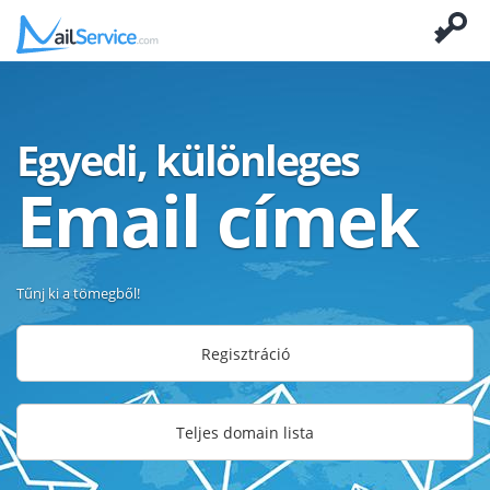
Egyedi, különleges
Email címek
Tűnj ki a tömegből!
Regisztráció
Teljes domain lista