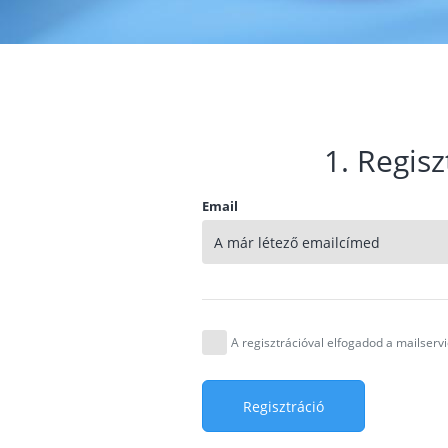
1. Regisz
Email
A regisztrációval elfogadod a mailser
Regisztráció