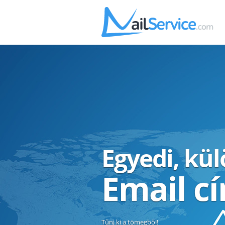
Egyedi, kü
Email c
Tűnj ki a tömegből!