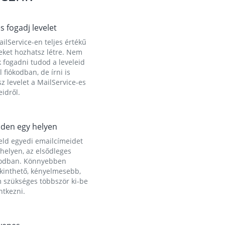
és fogadj levelet
ilService-en teljes értékű
eket hozhatsz létre. Nem
 fogadni tudod a leveleid
l fiókodban, de írni is
z levelet a MailService-es
idről.
den egy helyen
eld egyedi emailcímeidet
helyen, az elsődleges
kodban. Könnyebben
ekinthető, kényelmesebb,
 szükséges többször ki-be
ntkezni.