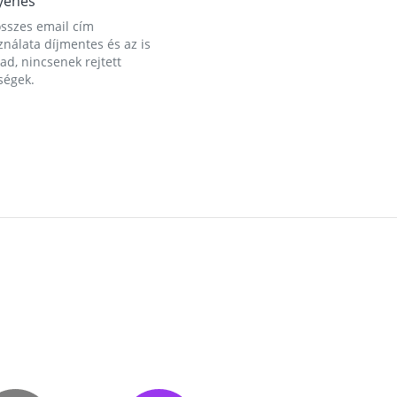
yenes
összes email cím
nálata díjmentes és az is
d, nincsenek rejtett
ségek.