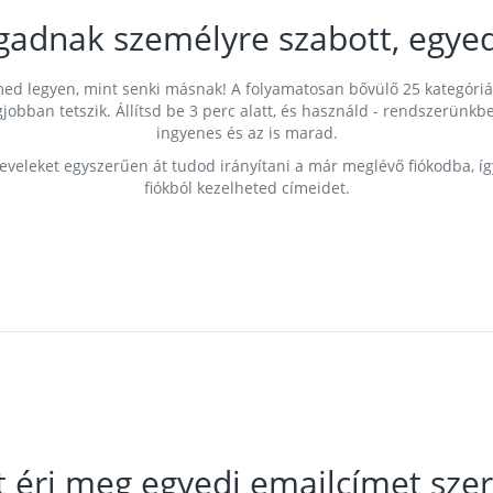
gadnak személyre szabott, egyed
címed legyen, mint senki másnak! A folyamatosan bővülő 25 kategóri
egjobban tetszik. Állítsd be 3 perc alatt, és használd - rendszerü
ingyenes és az is marad.
leveleket egyszerűen át tudod irányítani a már meglévő fiókodba, í
fiókból kezelheted címeidet.
t éri meg egyedi emailcímet szer