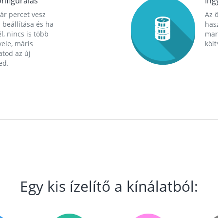
nfigurálás
Ing
ár percet vesz
Az 
 beállítása és ha
hasz
l, nincs is több
mara
ele, máris
költ
tod az új
ed.
Egy kis ízelítő a kínálatból: