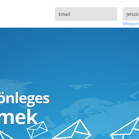
Elfelejtet
lönleges
ímek