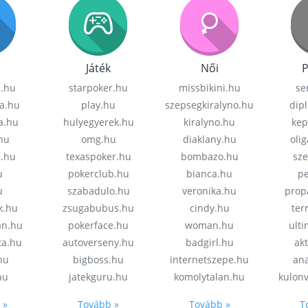
Játék
Női
P
z.hu
starpoker.hu
missbikini.hu
se
a.hu
play.hu
szepsegkiralyno.hu
dip
a.hu
hulyegyerek.hu
kiralyno.hu
kep
hu
omg.hu
diaklany.hu
oli
a.hu
texaspoker.hu
bombazo.hu
sz
u
pokerclub.hu
bianca.hu
pe
u
szabadulo.hu
veronika.hu
prop
k.hu
zsugabubus.hu
cindy.hu
ter
an.hu
pokerface.hu
woman.hu
ult
ta.hu
autoverseny.hu
badgirl.hu
akt
.hu
bigboss.hu
internetszepe.hu
an
hu
jatekguru.hu
komolytalan.hu
kulon
 »
Tovább »
Tovább »
T