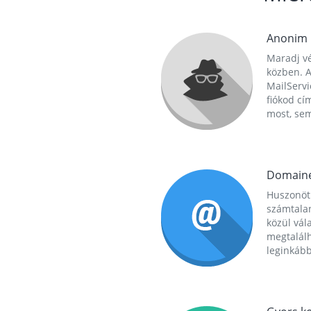
Anonim
Maradj vé
közben. A
MailServi
fiókod cí
most, se
Domain
Huszonöt
számtala
közül vál
megtalál
leginkább