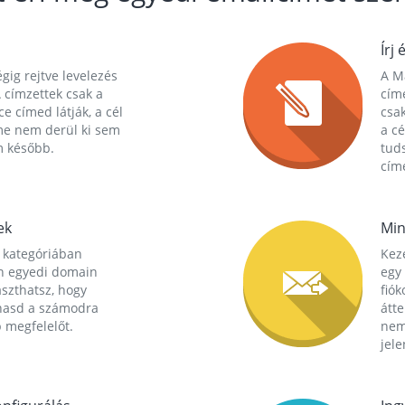
Írj 
gig rejtve levelezés
A Ma
 címzettek csak a
cím
ce címed látják, a cél
csak
me nem derül ki sem
a cé
m később.
tuds
címe
ek
Min
 kategóriában
Kez
n egyedi domain
egy 
aszthatsz, hogy
fió
hasd a számodra
átt
 megfelelőt.
nem
jele