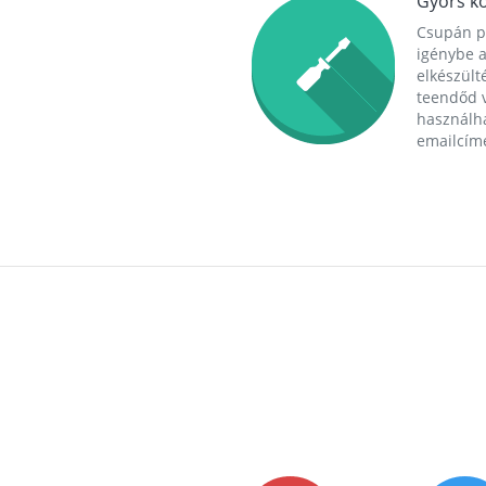
Gyors ko
Csupán p
igénybe a
elkészülté
teendőd v
használha
emailcím