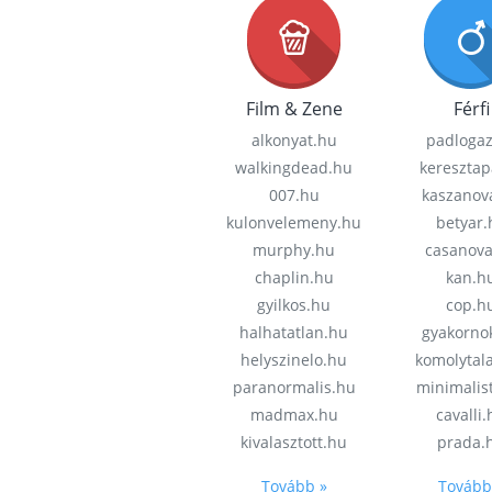
Film & Zene
Férfi
alkonyat.hu
padloga
walkingdead.hu
keresztap
007.hu
kaszanov
kulonvelemeny.hu
betyar.
murphy.hu
casanov
chaplin.hu
kan.h
gyilkos.hu
cop.h
halhatatlan.hu
gyakorno
helyszinelo.hu
komolytal
paranormalis.hu
minimalis
madmax.hu
cavalli
kivalasztott.hu
prada.
Tovább »
Tovább