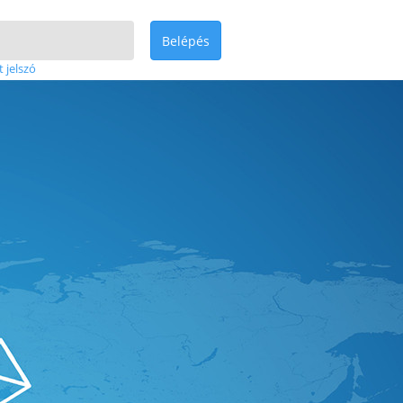
Belépés
t jelszó