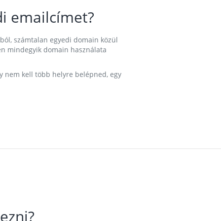
i emailcímet?
ából, számtalan egyedi domain közül
nkben mindegyik domain használata
gy nem kell több helyre belépned, egy
ezni?