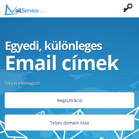
Egyedi, különleges
Email címek
Tűnj ki a tömegből!
Regisztráció
Teljes domain lista