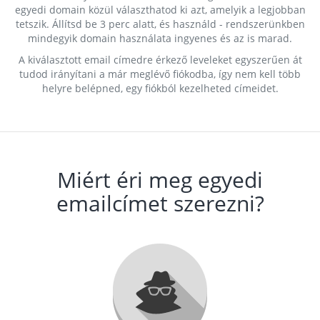
egyedi domain közül választhatod ki azt, amelyik a legjobban
tetszik. Állítsd be 3 perc alatt, és használd - rendszerünkben
mindegyik domain használata ingyenes és az is marad.
A kiválasztott email címedre érkező leveleket egyszerűen át
tudod irányítani a már meglévő fiókodba, így nem kell több
helyre belépned, egy fiókból kezelheted címeidet.
Miért éri meg egyedi
emailcímet szerezni?