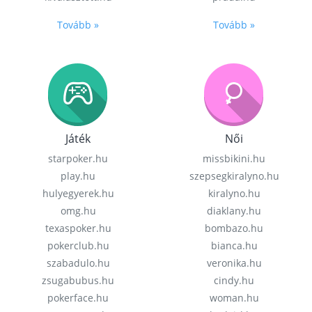
Tovább »
Tovább »
Játék
Női
starpoker.hu
missbikini.hu
play.hu
szepsegkiralyno.hu
hulyegyerek.hu
kiralyno.hu
omg.hu
diaklany.hu
texaspoker.hu
bombazo.hu
pokerclub.hu
bianca.hu
szabadulo.hu
veronika.hu
zsugabubus.hu
cindy.hu
pokerface.hu
woman.hu