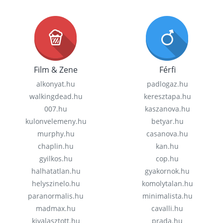
Film & Zene
Férfi
alkonyat.hu
padlogaz.hu
walkingdead.hu
keresztapa.hu
007.hu
kaszanova.hu
kulonvelemeny.hu
betyar.hu
murphy.hu
casanova.hu
chaplin.hu
kan.hu
gyilkos.hu
cop.hu
halhatatlan.hu
gyakornok.hu
helyszinelo.hu
komolytalan.hu
paranormalis.hu
minimalista.hu
madmax.hu
cavalli.hu
kivalasztott.hu
prada.hu