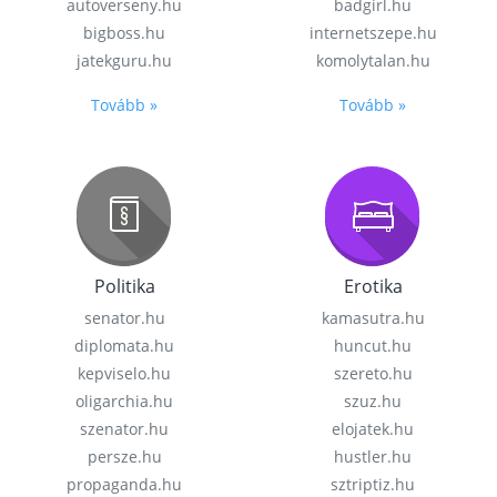
autoverseny.hu
badgirl.hu
bigboss.hu
internetszepe.hu
jatekguru.hu
komolytalan.hu
Tovább »
Tovább »
Politika
Erotika
senator.hu
kamasutra.hu
diplomata.hu
huncut.hu
kepviselo.hu
szereto.hu
oligarchia.hu
szuz.hu
szenator.hu
elojatek.hu
persze.hu
hustler.hu
propaganda.hu
sztriptiz.hu