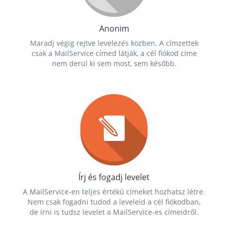
Anonim
Maradj végig rejtve levelezés közben. A címzettek
csak a MailService címed látják, a cél fiókod címe
nem derül ki sem most, sem később.
Írj és fogadj levelet
A MailService-en teljes értékű címeket hozhatsz létre.
Nem csak fogadni tudod a leveleid a cél fiókodban,
de írni is tudsz levelet a MailService-es címeidről.