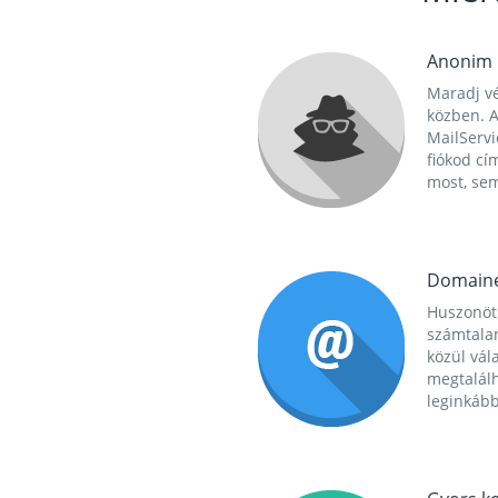
Anonim
Maradj vé
közben. A
MailServi
fiókod cí
most, se
Domain
Huszonöt
számtala
közül vál
megtalál
leginkább