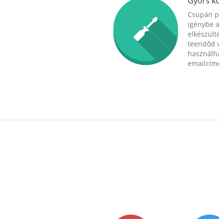
Gyors ko
Csupán p
igénybe a
elkészülté
teendőd v
használha
emailcím