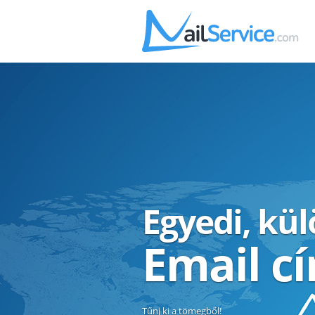
Egyedi, kü
Email c
Tűnj ki a tömegből!