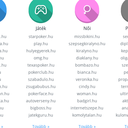
Játék
Női
P
z.hu
starpoker.hu
missbikini.hu
se
a.hu
play.hu
szepsegkiralyno.hu
dip
a.hu
hulyegyerek.hu
kiralyno.hu
kep
hu
omg.hu
diaklany.hu
oli
a.hu
texaspoker.hu
bombazo.hu
sz
u
pokerclub.hu
bianca.hu
pe
u
szabadulo.hu
veronika.hu
prop
k.hu
zsugabubus.hu
cindy.hu
ter
an.hu
pokerface.hu
woman.hu
ult
ta.hu
autoverseny.hu
badgirl.hu
akt
.hu
bigboss.hu
internetszepe.hu
an
hu
jatekguru.hu
komolytalan.hu
kulon
 »
Tovább »
Tovább »
T