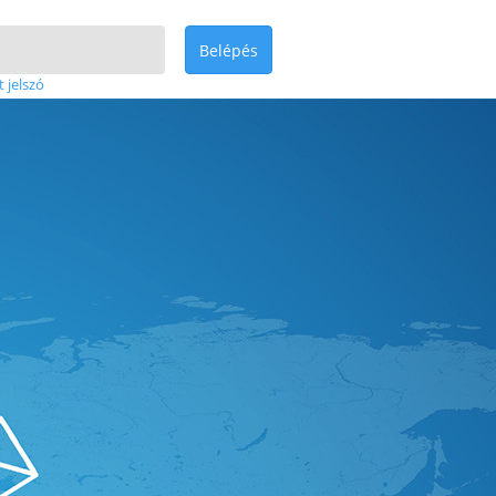
Belépés
t jelszó