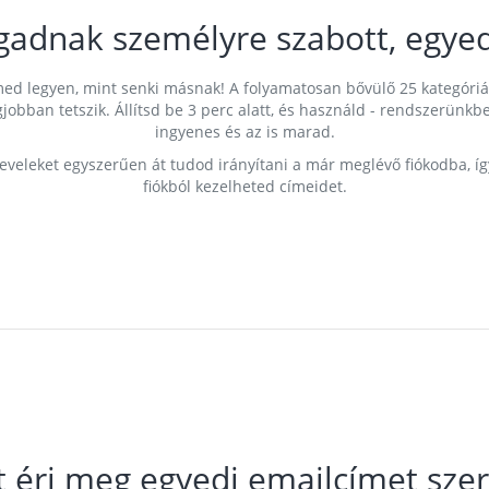
gadnak személyre szabott, egyed
címed legyen, mint senki másnak! A folyamatosan bővülő 25 kategóri
egjobban tetszik. Állítsd be 3 perc alatt, és használd - rendszerü
ingyenes és az is marad.
leveleket egyszerűen át tudod irányítani a már meglévő fiókodba, í
fiókból kezelheted címeidet.
t éri meg egyedi emailcímet szer