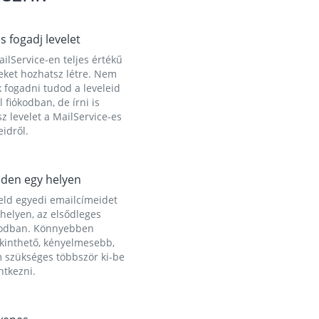
és fogadj levelet
ilService-en teljes értékű
eket hozhatsz létre. Nem
 fogadni tudod a leveleid
l fiókodban, de írni is
z levelet a MailService-es
idről.
den egy helyen
eld egyedi emailcímeidet
helyen, az elsődleges
kodban. Könnyebben
ekinthető, kényelmesebb,
 szükséges többször ki-be
ntkezni.