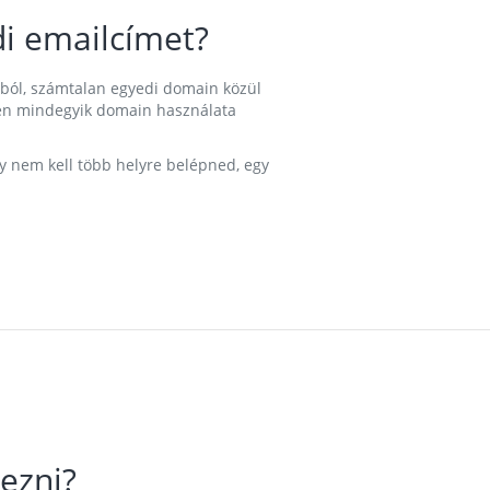
i emailcímet?
ából, számtalan egyedi domain közül
nkben mindegyik domain használata
gy nem kell több helyre belépned, egy
ezni?