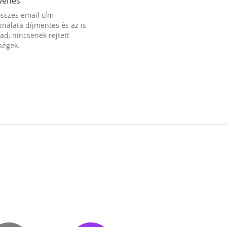
yenes
összes email cím
nálata díjmentes és az is
d, nincsenek rejtett
ségek.