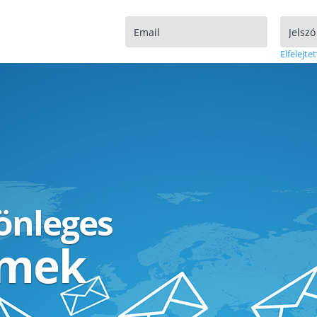
Elfelejtet
lönleges
ímek