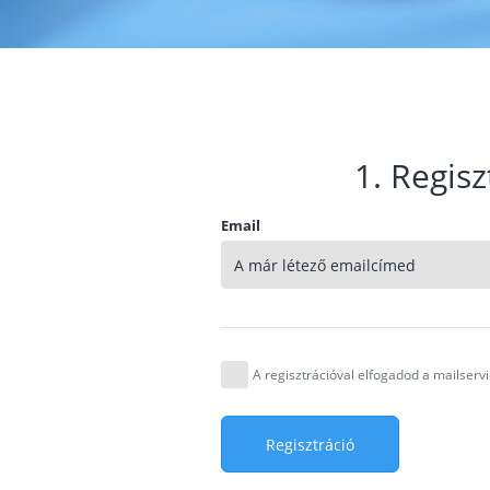
1. Regisz
Email
A regisztrációval elfogadod a mailser
Regisztráció