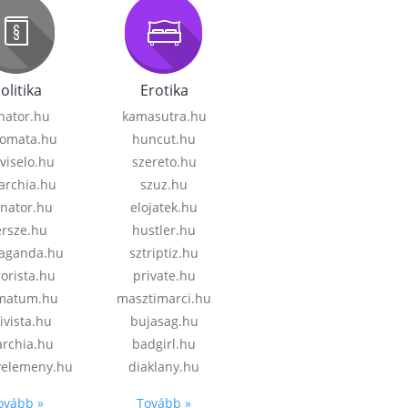
olitika
Erotika
nator.hu
kamasutra.hu
lomata.hu
huncut.hu
viselo.hu
szereto.hu
garchia.hu
szuz.hu
enator.hu
elojatek.hu
rsze.hu
hustler.hu
aganda.hu
sztriptiz.hu
rorista.hu
private.hu
imatum.hu
masztimarci.hu
ivista.hu
bujasag.hu
archia.hu
badgirl.hu
velemeny.hu
diaklany.hu
ovább »
Tovább »