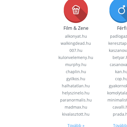
Film & Zene
Férfi
alkonyat.hu
padloga
walkingdead.hu
keresztap
007.hu
kaszanov
kulonvelemeny.hu
betyar.
murphy.hu
casanov
chaplin.hu
kan.h
gyilkos.hu
cop.h
halhatatlan.hu
gyakorno
helyszinelo.hu
komolytal
paranormalis.hu
minimalis
madmax.hu
cavalli
kivalasztott.hu
prada.
Tovább »
Tovább