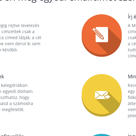
Írj 
gig rejtve levelezés
A Ma
 címzettek csak a
cím
ce címed látják, a cél
csak
me nem derül ki sem
a cé
m később.
tuds
címe
ek
Min
 kategóriában
Kez
n egyedi domain
egy 
aszthatsz, hogy
fió
hasd a számodra
átt
 megfelelőt.
nem
jele