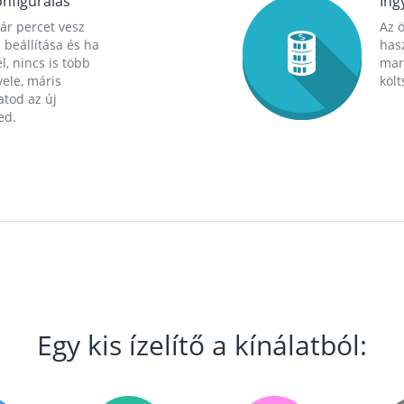
nfigurálás
Ing
ár percet vesz
Az 
 beállítása és ha
hasz
l, nincs is több
mara
ele, máris
költ
tod az új
ed.
Egy kis ízelítő a kínálatból: