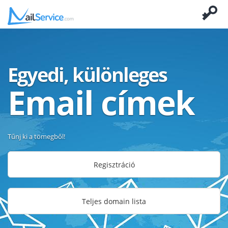
Egyedi, különleges
Email címek
Tűnj ki a tömegből!
Regisztráció
Teljes domain lista