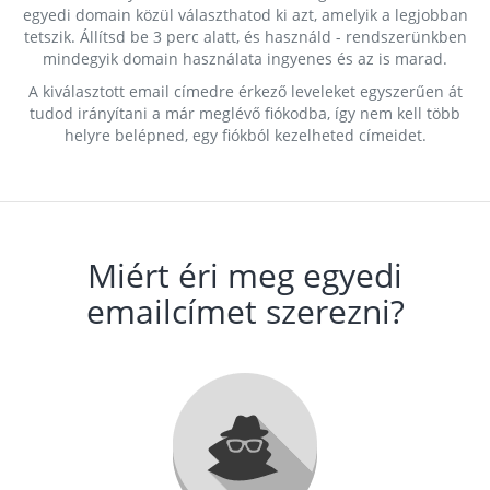
egyedi domain közül választhatod ki azt, amelyik a legjobban
tetszik. Állítsd be 3 perc alatt, és használd - rendszerünkben
mindegyik domain használata ingyenes és az is marad.
A kiválasztott email címedre érkező leveleket egyszerűen át
tudod irányítani a már meglévő fiókodba, így nem kell több
helyre belépned, egy fiókból kezelheted címeidet.
Miért éri meg egyedi
emailcímet szerezni?