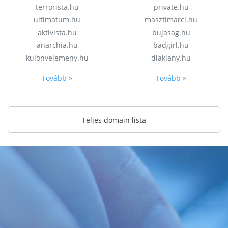
terrorista.hu
private.hu
ultimatum.hu
masztimarci.hu
aktivista.hu
bujasag.hu
anarchia.hu
badgirl.hu
kulonvelemeny.hu
diaklany.hu
Tovább »
Tovább »
Teljes domain lista