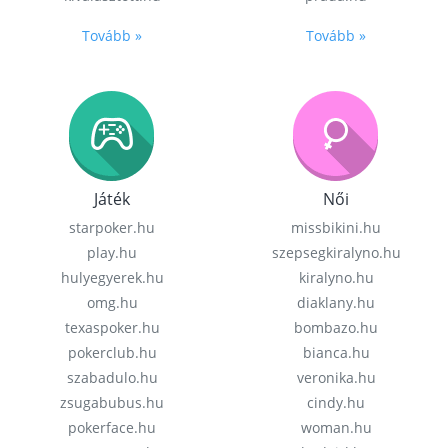
Tovább »
Tovább »
Játék
Női
starpoker.hu
missbikini.hu
play.hu
szepsegkiralyno.hu
hulyegyerek.hu
kiralyno.hu
omg.hu
diaklany.hu
texaspoker.hu
bombazo.hu
pokerclub.hu
bianca.hu
szabadulo.hu
veronika.hu
zsugabubus.hu
cindy.hu
pokerface.hu
woman.hu