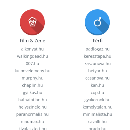
Film & Zene
Férfi
alkonyat.hu
padlogaz.hu
walkingdead.hu
keresztapa.hu
007.hu
kaszanova.hu
kulonvelemeny.hu
betyar.hu
murphy.hu
casanova.hu
chaplin.hu
kan.hu
gyilkos.hu
cop.hu
halhatatlan.hu
gyakornok.hu
helyszinelo.hu
komolytalan.hu
paranormalis.hu
minimalista.hu
madmax.hu
cavalli.hu
kivalasztott.hu
prada.hu