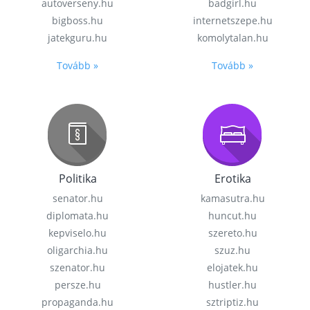
autoverseny.hu
badgirl.hu
bigboss.hu
internetszepe.hu
jatekguru.hu
komolytalan.hu
Tovább »
Tovább »
Politika
Erotika
senator.hu
kamasutra.hu
diplomata.hu
huncut.hu
kepviselo.hu
szereto.hu
oligarchia.hu
szuz.hu
szenator.hu
elojatek.hu
persze.hu
hustler.hu
propaganda.hu
sztriptiz.hu