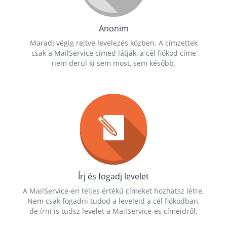
Anonim
Maradj végig rejtve levelezés közben. A címzettek
csak a MailService címed látják, a cél fiókod címe
nem derül ki sem most, sem később.
Írj és fogadj levelet
A MailService-en teljes értékű címeket hozhatsz létre.
Nem csak fogadni tudod a leveleid a cél fiókodban,
de írni is tudsz levelet a MailService-es címeidről.