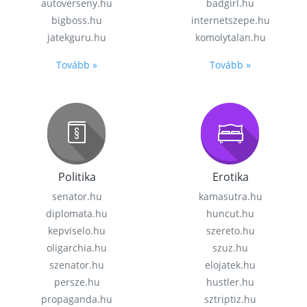
autoverseny.hu
badgirl.hu
bigboss.hu
internetszepe.hu
jatekguru.hu
komolytalan.hu
Tovább »
Tovább »
Politika
Erotika
senator.hu
kamasutra.hu
diplomata.hu
huncut.hu
kepviselo.hu
szereto.hu
oligarchia.hu
szuz.hu
szenator.hu
elojatek.hu
persze.hu
hustler.hu
propaganda.hu
sztriptiz.hu