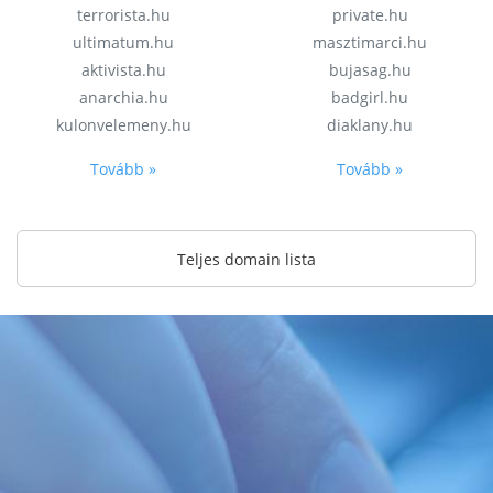
terrorista.hu
private.hu
ultimatum.hu
masztimarci.hu
aktivista.hu
bujasag.hu
anarchia.hu
badgirl.hu
kulonvelemeny.hu
diaklany.hu
Tovább »
Tovább »
Teljes domain lista