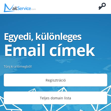
Egyedi, különleges
Email címek
Tűnj ki a tömegből!
Regisztráció
Teljes domain lista