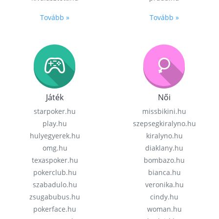
Tovább »
Tovább »
Játék
Női
starpoker.hu
missbikini.hu
play.hu
szepsegkiralyno.hu
hulyegyerek.hu
kiralyno.hu
omg.hu
diaklany.hu
texaspoker.hu
bombazo.hu
pokerclub.hu
bianca.hu
szabadulo.hu
veronika.hu
zsugabubus.hu
cindy.hu
pokerface.hu
woman.hu