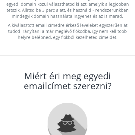
egyedi domain közül választhatod ki azt, amelyik a legjobban
tetszik. Állítsd be 3 perc alatt, és használd - rendszerünkben
mindegyik domain használata ingyenes és az is marad.
A kiválasztott email címedre érkező leveleket egyszerűen át
tudod irányítani a már meglévő fiókodba, így nem kell több
helyre belépned, egy fiókból kezelheted címeidet.
Miért éri meg egyedi
emailcímet szerezni?