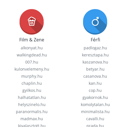
Film & Zene
Férfi
alkonyat.hu
padlogaz.hu
walkingdead.hu
keresztapa.hu
007.hu
kaszanova.hu
kulonvelemeny.hu
betyar.hu
murphy.hu
casanova.hu
chaplin.hu
kan.hu
gyilkos.hu
cop.hu
halhatatlan.hu
gyakornok.hu
helyszinelo.hu
komolytalan.hu
paranormalis.hu
minimalista.hu
madmax.hu
cavalli.hu
kivalasztott.hu
prada.hu