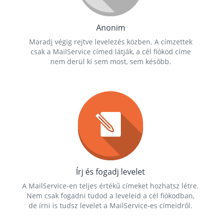
Anonim
Maradj végig rejtve levelezés közben. A címzettek
csak a MailService címed látják, a cél fiókod címe
nem derül ki sem most, sem később.
Írj és fogadj levelet
A MailService-en teljes értékű címeket hozhatsz létre.
Nem csak fogadni tudod a leveleid a cél fiókodban,
de írni is tudsz levelet a MailService-es címeidről.