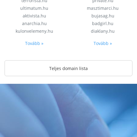
terrorista.hu
private.hu
ultimatum.hu
masztimarci.hu
aktivista.hu
bujasag.hu
anarchia.hu
badgirl.hu
kulonvelemeny.hu
diaklany.hu
Tovább »
Tovább »
Teljes domain lista