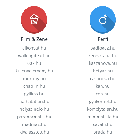
Film & Zene
Férfi
alkonyat.hu
padlogaz.hu
walkingdead.hu
keresztapa.hu
007.hu
kaszanova.hu
kulonvelemeny.hu
betyar.hu
murphy.hu
casanova.hu
chaplin.hu
kan.hu
gyilkos.hu
cop.hu
halhatatlan.hu
gyakornok.hu
helyszinelo.hu
komolytalan.hu
paranormalis.hu
minimalista.hu
madmax.hu
cavalli.hu
kivalasztott.hu
prada.hu