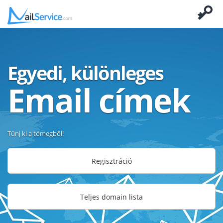
Egyedi, különleges
Email címek
Tűnj ki a tömegből!
Regisztráció
Teljes domain lista