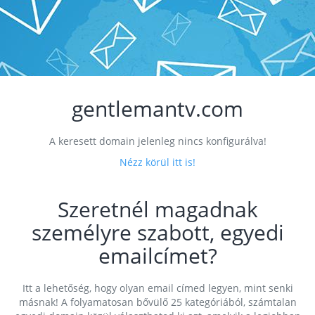
gentlemantv.com
A keresett domain jelenleg nincs konfigurálva!
Nézz körül itt is!
Szeretnél magadnak
személyre szabott, egyedi
emailcímet?
Itt a lehetőség, hogy olyan email címed legyen, mint senki
másnak! A folyamatosan bővülő 25 kategóriából, számtalan