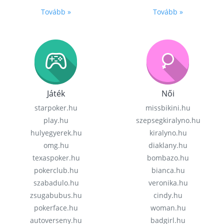
Tovább »
Tovább »
Játék
Női
starpoker.hu
missbikini.hu
play.hu
szepsegkiralyno.hu
hulyegyerek.hu
kiralyno.hu
omg.hu
diaklany.hu
texaspoker.hu
bombazo.hu
pokerclub.hu
bianca.hu
szabadulo.hu
veronika.hu
zsugabubus.hu
cindy.hu
pokerface.hu
woman.hu
autoverseny.hu
badgirl.hu