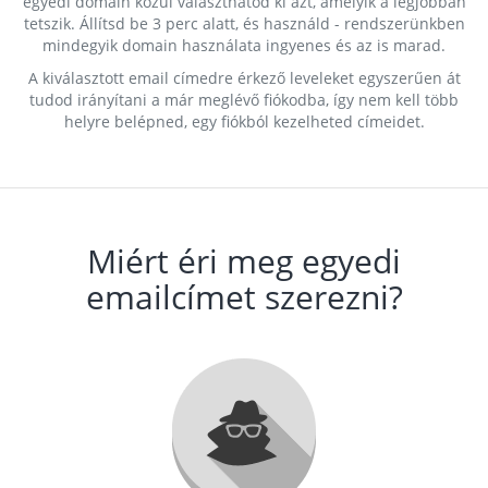
egyedi domain közül választhatod ki azt, amelyik a legjobban
tetszik. Állítsd be 3 perc alatt, és használd - rendszerünkben
mindegyik domain használata ingyenes és az is marad.
A kiválasztott email címedre érkező leveleket egyszerűen át
tudod irányítani a már meglévő fiókodba, így nem kell több
helyre belépned, egy fiókból kezelheted címeidet.
Miért éri meg egyedi
emailcímet szerezni?