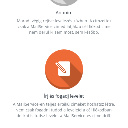
Anonim
Maradj végig rejtve levelezés közben. A címzettek
csak a MailService címed látják, a cél fiókod címe
nem derül ki sem most, sem később.
Írj és fogadj levelet
A MailService-en teljes értékű címeket hozhatsz létre.
Nem csak fogadni tudod a leveleid a cél fiókodban,
de írni is tudsz levelet a MailService-es címeidről.