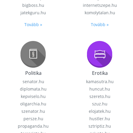
bigboss.hu
internetszepe.hu
jatekguru.hu
komolytalan.hu
Tovább »
Tovább »
Politika
Erotika
senator.hu
kamasutra.hu
diplomata.hu
huncut.hu
kepviselo.hu
szereto.hu
oligarchia.hu
szuz.hu
szenator.hu
elojatek.hu
persze.hu
hustler.hu
propaganda.hu
sztriptiz.hu