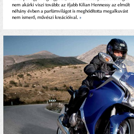
nem akárki viszi tovább: az ifjabb Kilian Hennessy az elmúlt
néhány évben a parfümvilágot is meghódította megalkuvást
nem ismerő, művészi kreációival.
»