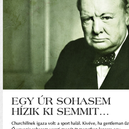
EGY ÚR SOHASEM
HÍZIK KI SEMMIT...
Churchillnek igaza volt: a sport halál. Kivéve, ha gentleman űz