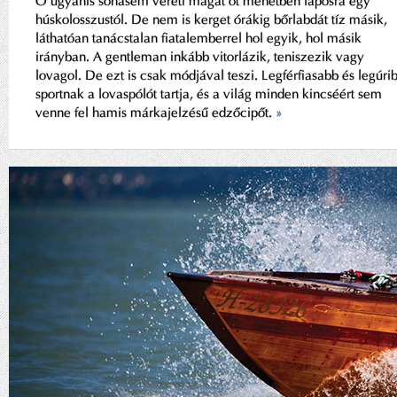
Ő ugyanis sohasem vereti magát öt menetben laposra egy
húskolosszustól. De nem is kerget órákig bőrlabdát tíz másik,
láthatóan tanácstalan fiatalemberrel hol egyik, hol másik
irányban. A gentleman inkább vitorlázik, teniszezik vagy
lovagol. De ezt is csak módjával teszi. Legférfiasabb és legúri
sportnak a lovaspólót tartja, és a világ minden kincséért sem
venne fel hamis márkajelzésű edzőcipőt.
»