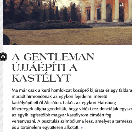
A GENTLEMAN
ÚJJÁÉPÍTI A
KASTÉLYT
Ma már csak a kerti homlokzat középső kijárata és egy faldar
maradt hírmondónak az egykori fejedelmi méretű
kastélyépületből Alcsúton. Lakói, az egykori Habsburg
főhercegek aligha gondolták, hogy vidéki rezidenciájuk egysz
az egyik legfestőibb magyar kastélyrom címéért fog
versenyezni. A pusztulás szimbóluma lesz, amelyet a termész
és a történelem együttesen alkotott.
»