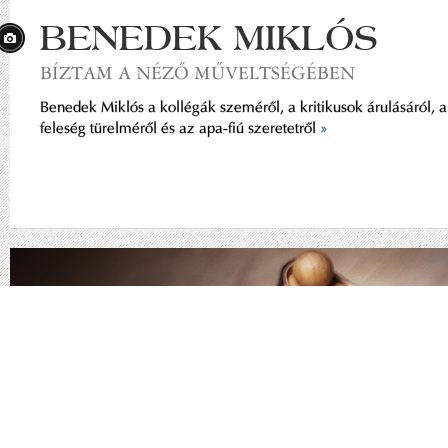
BENEDEK MIKLÓS
BÍZTAM A NÉZŐ MŰVELTSÉGÉBEN
Benedek Miklós a kollégák szeméről, a kritikusok árulásáról, a
feleség türelméről és az apa-fiú szeretetről
»
EU cookie law