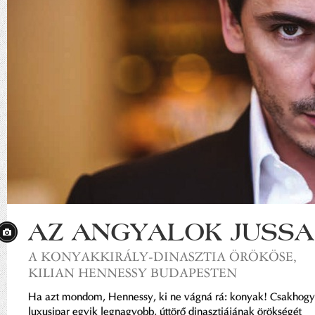
AZ ANGYALOK JUSSA
A KONYAKKIRÁLY-DINASZTIA ÖRÖKÖSE,
KILIAN HENNESSY BUDAPESTEN
Ha azt mondom, Hennessy, ki ne vágná rá: konyak! Csakhogy
luxusipar egyik legnagyobb, úttörő dinasztiájának örökségét