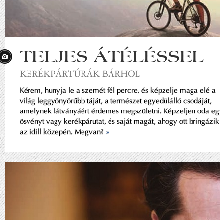
TELJES ÁTÉLÉSSEL
KERÉKPÁRTÚRÁK BÁRHOL
Kérem, hunyja le a szemét fél percre, és képzelje maga elé a
világ leggyönyörűbb táját, a természet egyedülálló csodáját,
amelynek látványáért érdemes megszületni. Képzeljen oda eg
ösvényt vagy kerékpárutat, és saját magát, ahogy ott bringázik
az idill közepén. Megvan?
»