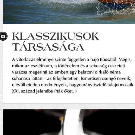
KLASSZIKUSOK
TÁRSASÁGA
A vitorlázás élménye szinte független a hajó típusától. Mégis,
mikor az esztétikum, a történelem és a sebesség összetett
varázsa megérinti az embert egy balatoni cirkáló néma
suhanása láttán – az felejthetetlen. Ismerősen csengő neveik,
elévülhetetlen eredményeik, hagyománytisztelő tulajdonosaik
XXI. század jelenébe írták őket.
»