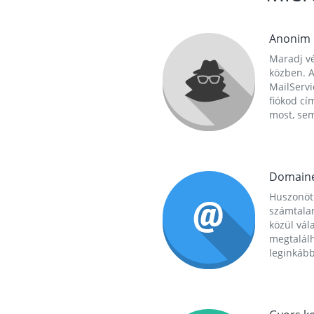
Anonim
Maradj vé
közben. A
MailServi
fiókod cí
most, se
Domain
Huszonöt
számtala
közül vál
megtalál
leginkább