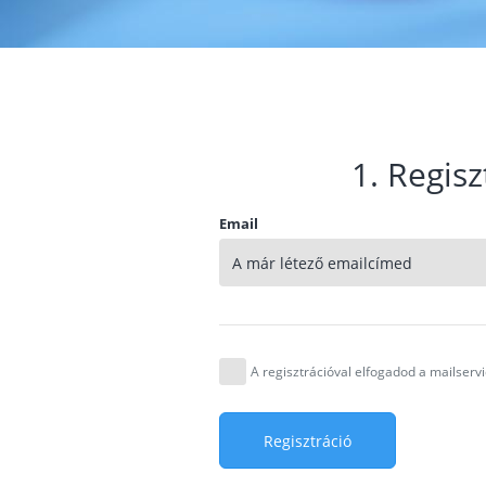
1. Regisz
Email
A regisztrációval elfogadod a mailser
Regisztráció