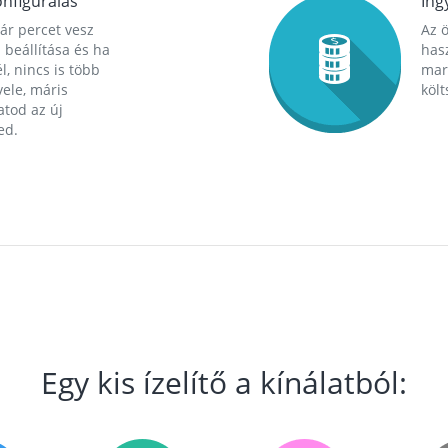
nfigurálás
Ing
ár percet vesz
Az 
 beállítása és ha
hasz
l, nincs is több
mara
ele, máris
költ
tod az új
ed.
Egy kis ízelítő a kínálatból: