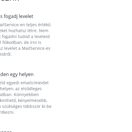
és fogadj levelet
ilService-en teljes értékű
eket hozhatsz létre. Nem
 fogadni tudod a leveleid
l fiókodban, de írni is
z levelet a MailService-es
idről.
den egy helyen
eld egyedi emailcímeidet
helyen, az elsődleges
kodban. Könnyebben
ekinthető, kényelmesebb,
 szükséges többször ki-be
ntkezni.