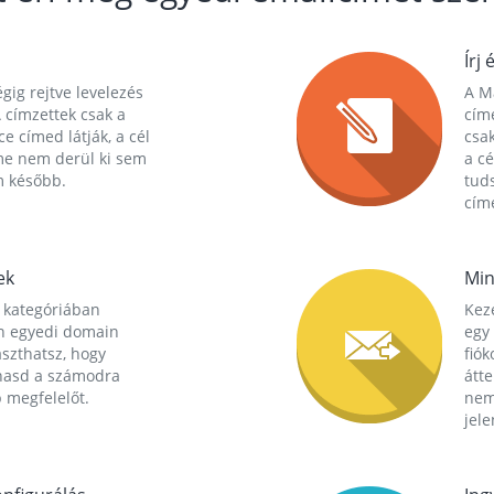
Írj 
gig rejtve levelezés
A Ma
 címzettek csak a
cím
ce címed látják, a cél
csak
me nem derül ki sem
a cé
m később.
tuds
címe
ek
Min
 kategóriában
Kez
n egyedi domain
egy 
aszthatsz, hogy
fió
hasd a számodra
átt
 megfelelőt.
nem
jele