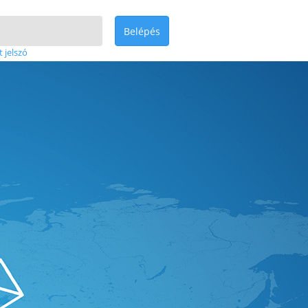
Belépés
t jelszó