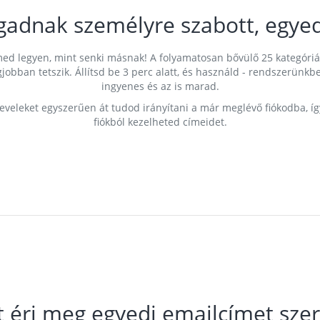
gadnak személyre szabott, egyed
címed legyen, mint senki másnak! A folyamatosan bővülő 25 kategóri
egjobban tetszik. Állítsd be 3 perc alatt, és használd - rendszerü
ingyenes és az is marad.
leveleket egyszerűen át tudod irányítani a már meglévő fiókodba, í
fiókból kezelheted címeidet.
t éri meg egyedi emailcímet szer