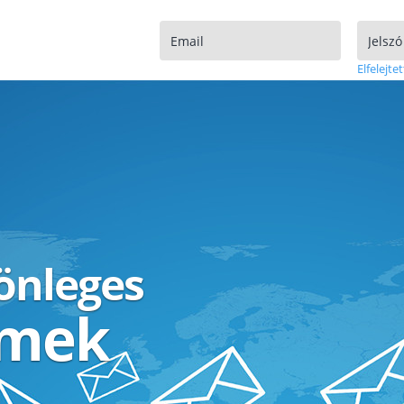
Elfelejtet
lönleges
ímek