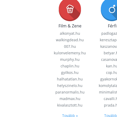
Film & Zene
Férfi
alkonyat.hu
padloga
walkingdead.hu
keresztap
007.hu
kaszanov
kulonvelemeny.hu
betyar.
murphy.hu
casanov
chaplin.hu
kan.h
gyilkos.hu
cop.h
halhatatlan.hu
gyakorno
helyszinelo.hu
komolytal
paranormalis.hu
minimalis
madmax.hu
cavalli
kivalasztott.hu
prada.
Tovább »
Tovább