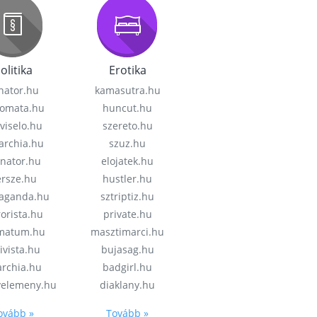
olitika
Erotika
nator.hu
kamasutra.hu
lomata.hu
huncut.hu
viselo.hu
szereto.hu
garchia.hu
szuz.hu
enator.hu
elojatek.hu
rsze.hu
hustler.hu
aganda.hu
sztriptiz.hu
rorista.hu
private.hu
imatum.hu
masztimarci.hu
ivista.hu
bujasag.hu
archia.hu
badgirl.hu
velemeny.hu
diaklany.hu
ovább »
Tovább »