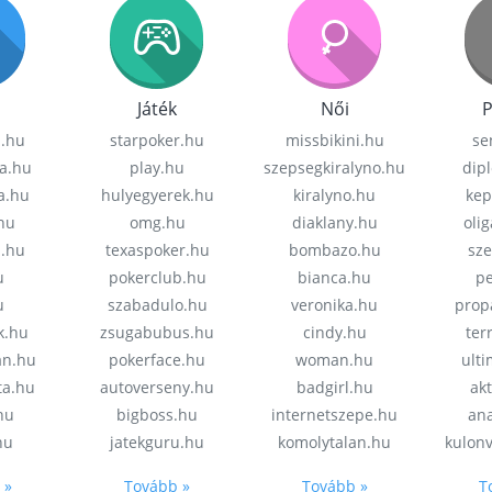
Játék
Női
P
z.hu
starpoker.hu
missbikini.hu
se
a.hu
play.hu
szepsegkiralyno.hu
dip
a.hu
hulyegyerek.hu
kiralyno.hu
kep
hu
omg.hu
diaklany.hu
oli
a.hu
texaspoker.hu
bombazo.hu
sz
u
pokerclub.hu
bianca.hu
pe
u
szabadulo.hu
veronika.hu
prop
k.hu
zsugabubus.hu
cindy.hu
ter
an.hu
pokerface.hu
woman.hu
ult
ta.hu
autoverseny.hu
badgirl.hu
akt
.hu
bigboss.hu
internetszepe.hu
an
hu
jatekguru.hu
komolytalan.hu
kulon
 »
Tovább »
Tovább »
T