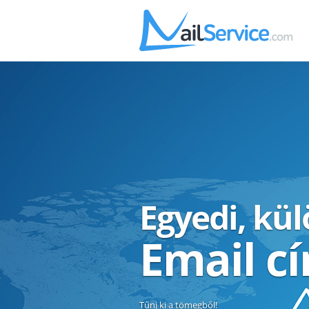
Egyedi, kü
Email c
Tűnj ki a tömegből!