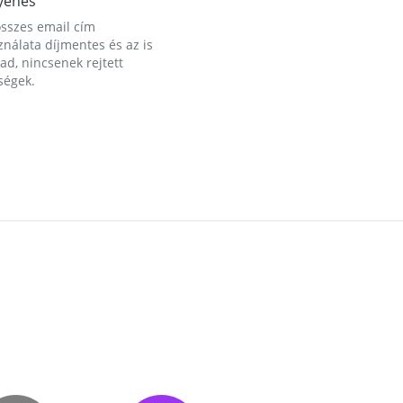
yenes
összes email cím
nálata díjmentes és az is
d, nincsenek rejtett
ségek.