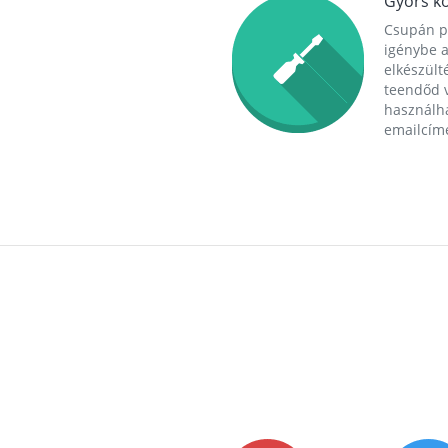
Gyors ko
Csupán p
igénybe a
elkészülté
teendőd v
használha
emailcím