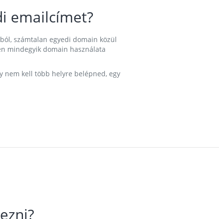
i emailcímet?
ából, számtalan egyedi domain közül
nkben mindegyik domain használata
gy nem kell több helyre belépned, egy
ezni?