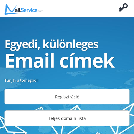
Egyedi, különleges
Email címek
Tűnj ki a tömegből!
Regisztráció
Teljes domain lista