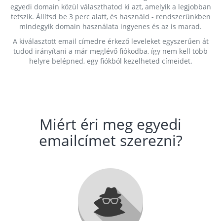
egyedi domain közül választhatod ki azt, amelyik a legjobban
tetszik. Állítsd be 3 perc alatt, és használd - rendszerünkben
mindegyik domain használata ingyenes és az is marad.
A kiválasztott email címedre érkező leveleket egyszerűen át
tudod irányítani a már meglévő fiókodba, így nem kell több
helyre belépned, egy fiókból kezelheted címeidet.
Miért éri meg egyedi
emailcímet szerezni?