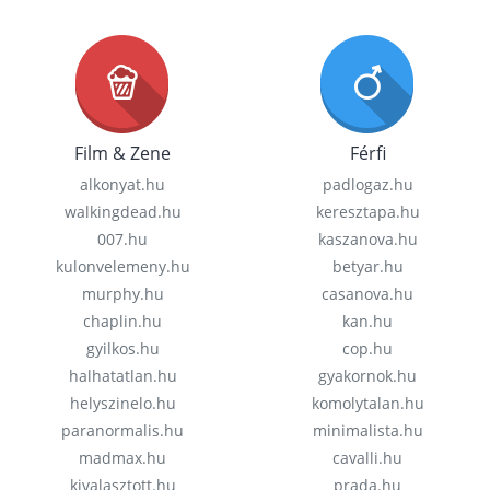
Film & Zene
Férfi
alkonyat.hu
padlogaz.hu
walkingdead.hu
keresztapa.hu
007.hu
kaszanova.hu
kulonvelemeny.hu
betyar.hu
murphy.hu
casanova.hu
chaplin.hu
kan.hu
gyilkos.hu
cop.hu
halhatatlan.hu
gyakornok.hu
helyszinelo.hu
komolytalan.hu
paranormalis.hu
minimalista.hu
madmax.hu
cavalli.hu
kivalasztott.hu
prada.hu