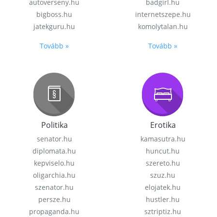
autoverseny.hu
badgirl.hu
bigboss.hu
internetszepe.hu
jatekguru.hu
komolytalan.hu
Tovább »
Tovább »
Politika
Erotika
senator.hu
kamasutra.hu
diplomata.hu
huncut.hu
kepviselo.hu
szereto.hu
oligarchia.hu
szuz.hu
szenator.hu
elojatek.hu
persze.hu
hustler.hu
propaganda.hu
sztriptiz.hu