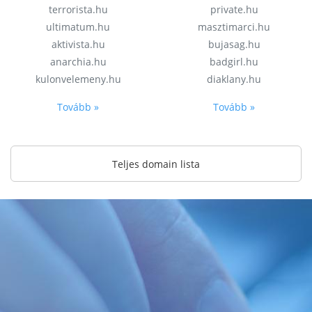
terrorista.hu
private.hu
ultimatum.hu
masztimarci.hu
aktivista.hu
bujasag.hu
anarchia.hu
badgirl.hu
kulonvelemeny.hu
diaklany.hu
Tovább »
Tovább »
Teljes domain lista