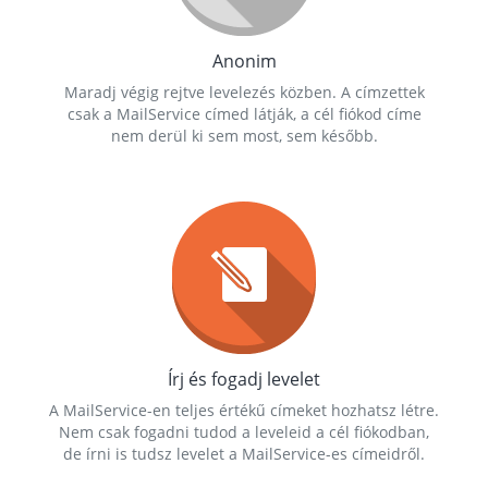
Anonim
Maradj végig rejtve levelezés közben. A címzettek
csak a MailService címed látják, a cél fiókod címe
nem derül ki sem most, sem később.
Írj és fogadj levelet
A MailService-en teljes értékű címeket hozhatsz létre.
Nem csak fogadni tudod a leveleid a cél fiókodban,
de írni is tudsz levelet a MailService-es címeidről.