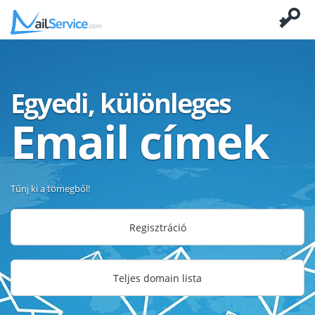
Egyedi, különleges
Email címek
Tűnj ki a tömegből!
Regisztráció
Teljes domain lista