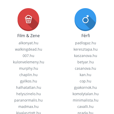
Film & Zene
Férfi
alkonyat.hu
padlogaz.hu
walkingdead.hu
keresztapa.hu
007.hu
kaszanova.hu
kulonvelemeny.hu
betyar.hu
murphy.hu
casanova.hu
chaplin.hu
kan.hu
gyilkos.hu
cop.hu
halhatatlan.hu
gyakornok.hu
helyszinelo.hu
komolytalan.hu
paranormalis.hu
minimalista.hu
madmax.hu
cavalli.hu
kivalasztott.hu
prada.hu