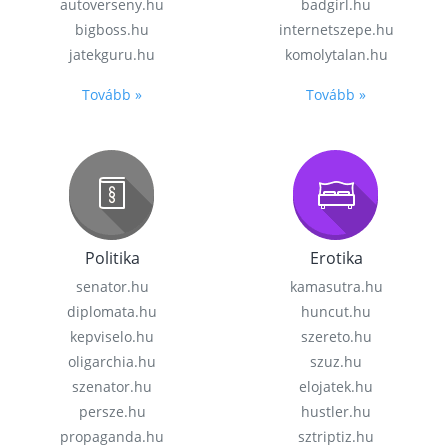
autoverseny.hu
badgirl.hu
bigboss.hu
internetszepe.hu
jatekguru.hu
komolytalan.hu
Tovább »
Tovább »
Politika
Erotika
senator.hu
kamasutra.hu
diplomata.hu
huncut.hu
kepviselo.hu
szereto.hu
oligarchia.hu
szuz.hu
szenator.hu
elojatek.hu
persze.hu
hustler.hu
propaganda.hu
sztriptiz.hu