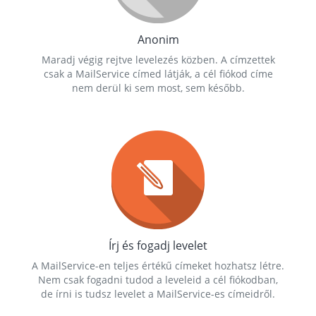
Anonim
Maradj végig rejtve levelezés közben. A címzettek
csak a MailService címed látják, a cél fiókod címe
nem derül ki sem most, sem később.
Írj és fogadj levelet
A MailService-en teljes értékű címeket hozhatsz létre.
Nem csak fogadni tudod a leveleid a cél fiókodban,
de írni is tudsz levelet a MailService-es címeidről.