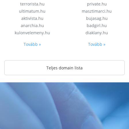
terrorista.hu
private.hu
ultimatum.hu
masztimarci.hu
aktivista.hu
bujasag.hu
anarchia.hu
badgirl.hu
kulonvelemeny.hu
diaklany.hu
Tovább »
Tovább »
Teljes domain lista