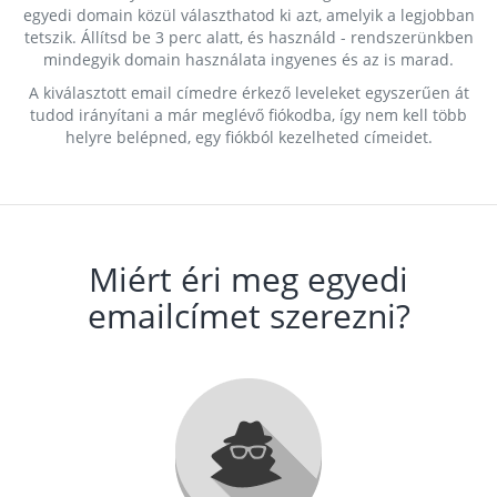
egyedi domain közül választhatod ki azt, amelyik a legjobban
tetszik. Állítsd be 3 perc alatt, és használd - rendszerünkben
mindegyik domain használata ingyenes és az is marad.
A kiválasztott email címedre érkező leveleket egyszerűen át
tudod irányítani a már meglévő fiókodba, így nem kell több
helyre belépned, egy fiókból kezelheted címeidet.
Miért éri meg egyedi
emailcímet szerezni?