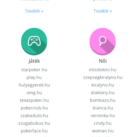
Tovább »
Tovább »
Játék
Női
starpoker.hu
missbikini.hu
play.hu
szepsegkiralyno.hu
hulyegyerek.hu
kiralyno.hu
omg.hu
diaklany.hu
texaspoker.hu
bombazo.hu
pokerclub.hu
bianca.hu
szabadulo.hu
veronika.hu
zsugabubus.hu
cindy.hu
pokerface.hu
woman.hu