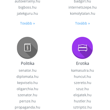
autoverseny.hu
badgirl.hu
bigboss.hu
internetszepe.hu
jatekguru.hu
komolytalan.hu
Tovább »
Tovább »
Politika
Erotika
senator.hu
kamasutra.hu
diplomata.hu
huncut.hu
kepviselo.hu
szereto.hu
oligarchia.hu
szuz.hu
szenator.hu
elojatek.hu
persze.hu
hustler.hu
propaganda.hu
sztriptiz.hu