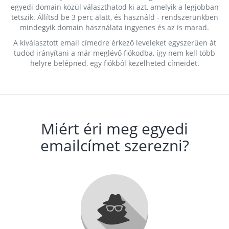
egyedi domain közül választhatod ki azt, amelyik a legjobban
tetszik. Állítsd be 3 perc alatt, és használd - rendszerünkben
mindegyik domain használata ingyenes és az is marad.
A kiválasztott email címedre érkező leveleket egyszerűen át
tudod irányítani a már meglévő fiókodba, így nem kell több
helyre belépned, egy fiókból kezelheted címeidet.
Miért éri meg egyedi
emailcímet szerezni?