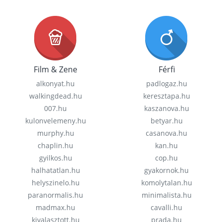
Film & Zene
Férfi
alkonyat.hu
padlogaz.hu
walkingdead.hu
keresztapa.hu
007.hu
kaszanova.hu
kulonvelemeny.hu
betyar.hu
murphy.hu
casanova.hu
chaplin.hu
kan.hu
gyilkos.hu
cop.hu
halhatatlan.hu
gyakornok.hu
helyszinelo.hu
komolytalan.hu
paranormalis.hu
minimalista.hu
madmax.hu
cavalli.hu
kivalasztott.hu
prada.hu