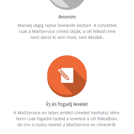
Anonim
Maradj végig rejtve levelezés közben. A címzettek
csak a MailService címed látják, a cél fiókod címe
nem derül ki sem most, sem később.
Írj és fogadj levelet
A MailService-en teljes értékű címeket hozhatsz létre.
Nem csak fogadni tudod a leveleid a cél fiókodban,
de írni is tudsz levelet a MailService-es címeidről.