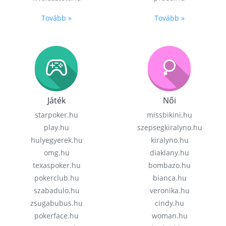
Tovább »
Tovább »
Játék
Női
starpoker.hu
missbikini.hu
play.hu
szepsegkiralyno.hu
hulyegyerek.hu
kiralyno.hu
omg.hu
diaklany.hu
texaspoker.hu
bombazo.hu
pokerclub.hu
bianca.hu
szabadulo.hu
veronika.hu
zsugabubus.hu
cindy.hu
pokerface.hu
woman.hu