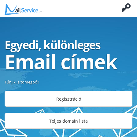
Egyedi, különleges
Email címek
Tűnj ki a tömegből!
Regisztráció
Teljes domain lista