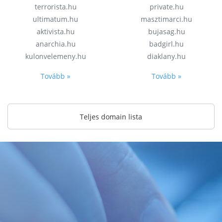
terrorista.hu
private.hu
ultimatum.hu
masztimarci.hu
aktivista.hu
bujasag.hu
anarchia.hu
badgirl.hu
kulonvelemeny.hu
diaklany.hu
Tovább »
Tovább »
Teljes domain lista