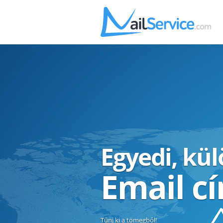
Egyedi, kü
Email c
Tűnj ki a tömegből!