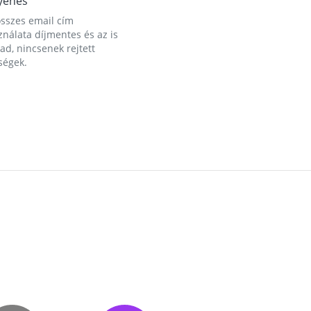
yenes
összes email cím
nálata díjmentes és az is
d, nincsenek rejtett
ségek.