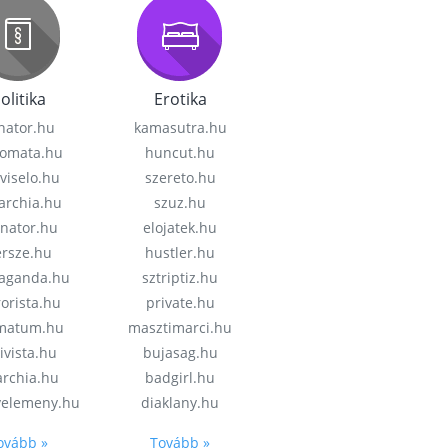
olitika
Erotika
nator.hu
kamasutra.hu
lomata.hu
huncut.hu
viselo.hu
szereto.hu
garchia.hu
szuz.hu
enator.hu
elojatek.hu
rsze.hu
hustler.hu
aganda.hu
sztriptiz.hu
rorista.hu
private.hu
imatum.hu
masztimarci.hu
ivista.hu
bujasag.hu
archia.hu
badgirl.hu
velemeny.hu
diaklany.hu
ovább »
Tovább »