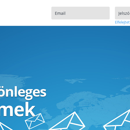
Elfelejtet
lönleges
ímek