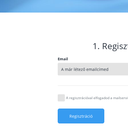
1. Regisz
Email
A regisztrációval elfogadod a mailser
Regisztráció