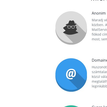
Anonim
Maradj vé
közben. A
MailServi
fiókod cí
most, se
Domain
Huszonöt
számtala
közül vál
megtalál
leginkább