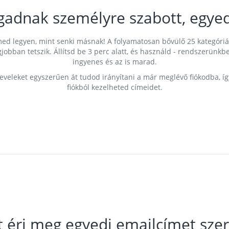
gadnak személyre szabott, egyed
címed legyen, mint senki másnak! A folyamatosan bővülő 25 kategóri
egjobban tetszik. Állítsd be 3 perc alatt, és használd - rendszerü
ingyenes és az is marad.
leveleket egyszerűen át tudod irányítani a már meglévő fiókodba, í
fiókból kezelheted címeidet.
t éri meg egyedi emailcímet szer