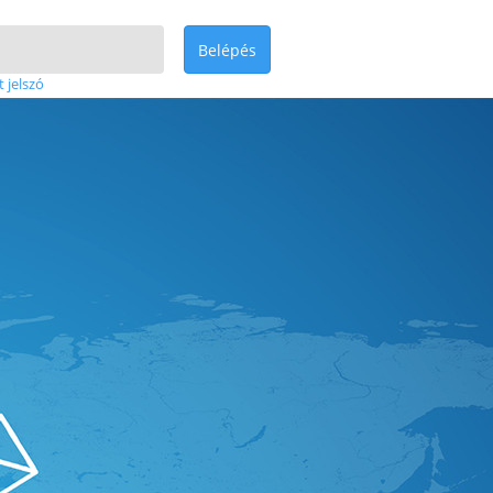
Belépés
t jelszó