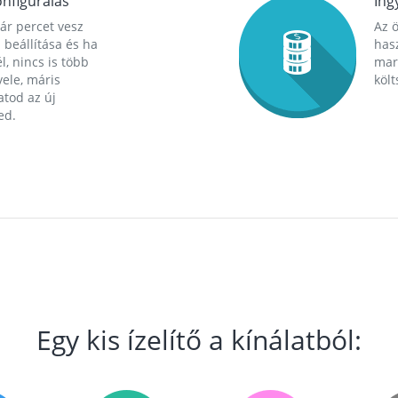
nfigurálás
Ing
ár percet vesz
Az 
 beállítása és ha
hasz
l, nincs is több
mara
ele, máris
költ
tod az új
ed.
Egy kis ízelítő a kínálatból: