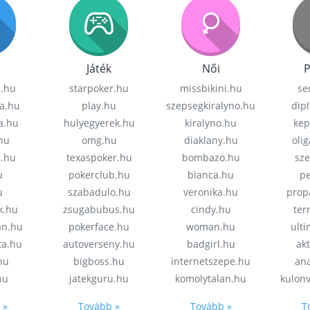
Játék
Női
P
z.hu
starpoker.hu
missbikini.hu
se
a.hu
play.hu
szepsegkiralyno.hu
dip
a.hu
hulyegyerek.hu
kiralyno.hu
kep
hu
omg.hu
diaklany.hu
oli
a.hu
texaspoker.hu
bombazo.hu
sz
u
pokerclub.hu
bianca.hu
pe
u
szabadulo.hu
veronika.hu
prop
k.hu
zsugabubus.hu
cindy.hu
ter
an.hu
pokerface.hu
woman.hu
ult
ta.hu
autoverseny.hu
badgirl.hu
akt
.hu
bigboss.hu
internetszepe.hu
an
hu
jatekguru.hu
komolytalan.hu
kulon
 »
Tovább »
Tovább »
T