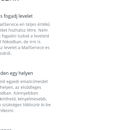
és fogadj levelet
ilService-en teljes értékű
eket hozhatsz létre. Nem
 fogadni tudod a leveleid
l fiókodban, de írni is
z levelet a MailService-es
idről.
den egy helyen
eld egyedi emailcímeidet
helyen, az elsődleges
kodban. Könnyebben
ekinthető, kényelmesebb,
 szükséges többször ki-be
ntkezni.