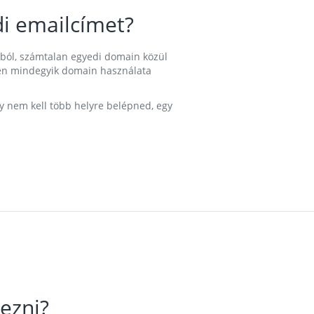
i emailcímet?
ából, számtalan egyedi domain közül
nkben mindegyik domain használata
gy nem kell több helyre belépned, egy
ezni?