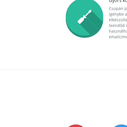
Gyors ko
Csupán p
igénybe a
elkészülté
teendőd v
használha
emailcím