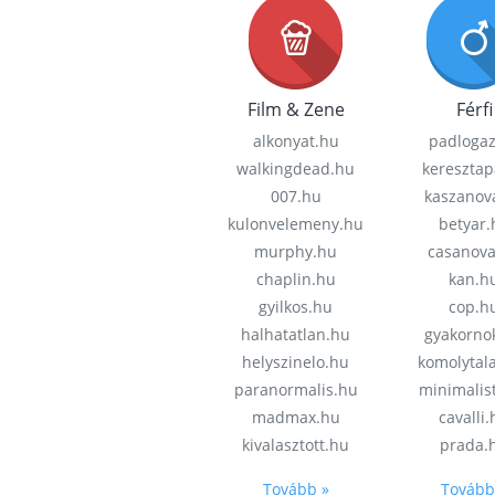
Film & Zene
Férfi
alkonyat.hu
padloga
walkingdead.hu
keresztap
007.hu
kaszanov
kulonvelemeny.hu
betyar.
murphy.hu
casanov
chaplin.hu
kan.h
gyilkos.hu
cop.h
halhatatlan.hu
gyakorno
helyszinelo.hu
komolytal
paranormalis.hu
minimalis
madmax.hu
cavalli
kivalasztott.hu
prada.
Tovább »
Tovább