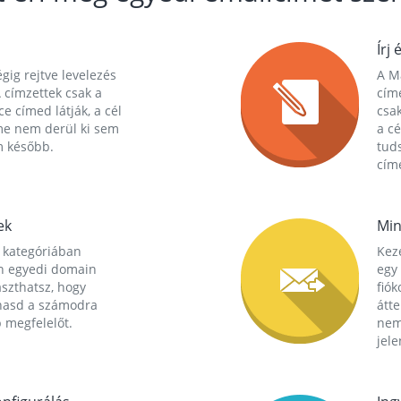
Írj 
gig rejtve levelezés
A Ma
 címzettek csak a
cím
ce címed látják, a cél
csak
me nem derül ki sem
a cé
m később.
tuds
címe
ek
Min
 kategóriában
Kez
n egyedi domain
egy 
aszthatsz, hogy
fió
hasd a számodra
átt
 megfelelőt.
nem
jele