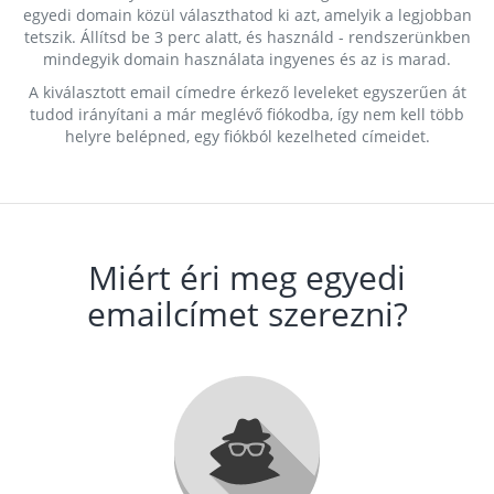
egyedi domain közül választhatod ki azt, amelyik a legjobban
tetszik. Állítsd be 3 perc alatt, és használd - rendszerünkben
mindegyik domain használata ingyenes és az is marad.
A kiválasztott email címedre érkező leveleket egyszerűen át
tudod irányítani a már meglévő fiókodba, így nem kell több
helyre belépned, egy fiókból kezelheted címeidet.
Miért éri meg egyedi
emailcímet szerezni?