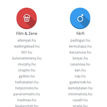
Film & Zene
Férfi
alkonyat.hu
padlogaz.hu
walkingdead.hu
keresztapa.hu
007.hu
kaszanova.hu
kulonvelemeny.hu
betyar.hu
murphy.hu
casanova.hu
chaplin.hu
kan.hu
gyilkos.hu
cop.hu
halhatatlan.hu
gyakornok.hu
helyszinelo.hu
komolytalan.hu
paranormalis.hu
minimalista.hu
madmax.hu
cavalli.hu
kivalasztott.hu
prada.hu