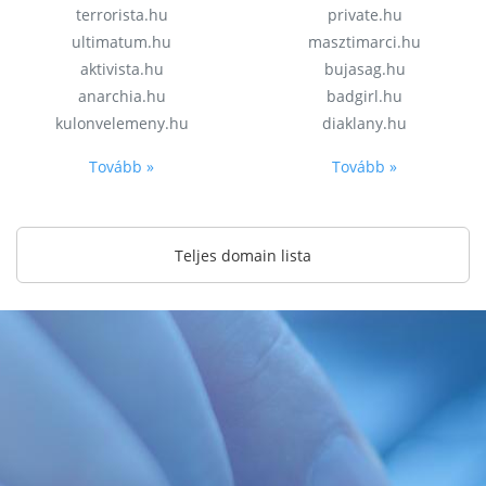
terrorista.hu
private.hu
ultimatum.hu
masztimarci.hu
aktivista.hu
bujasag.hu
anarchia.hu
badgirl.hu
kulonvelemeny.hu
diaklany.hu
Tovább »
Tovább »
Teljes domain lista