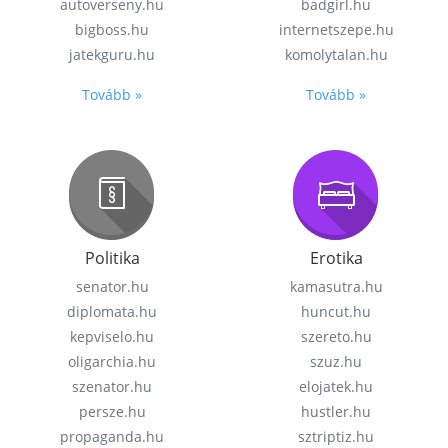
autoverseny.hu
badgirl.hu
bigboss.hu
internetszepe.hu
jatekguru.hu
komolytalan.hu
Tovább »
Tovább »
Politika
Erotika
senator.hu
kamasutra.hu
diplomata.hu
huncut.hu
kepviselo.hu
szereto.hu
oligarchia.hu
szuz.hu
szenator.hu
elojatek.hu
persze.hu
hustler.hu
propaganda.hu
sztriptiz.hu