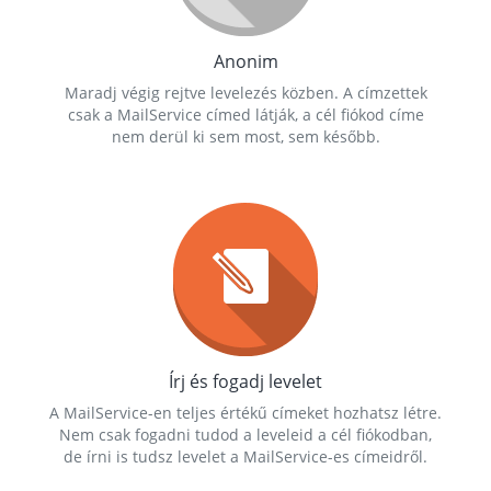
Anonim
Maradj végig rejtve levelezés közben. A címzettek
csak a MailService címed látják, a cél fiókod címe
nem derül ki sem most, sem később.
Írj és fogadj levelet
A MailService-en teljes értékű címeket hozhatsz létre.
Nem csak fogadni tudod a leveleid a cél fiókodban,
de írni is tudsz levelet a MailService-es címeidről.