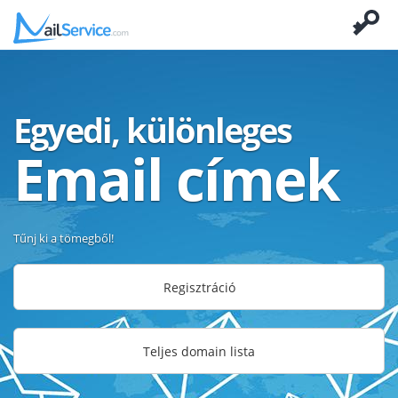
Egyedi, különleges
Email címek
Tűnj ki a tömegből!
Regisztráció
Teljes domain lista