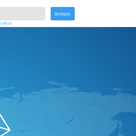
Belépés
t jelszó