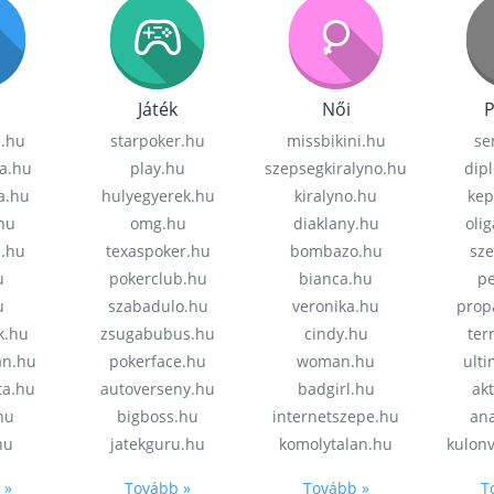
Játék
Női
P
z.hu
starpoker.hu
missbikini.hu
se
a.hu
play.hu
szepsegkiralyno.hu
dip
a.hu
hulyegyerek.hu
kiralyno.hu
kep
hu
omg.hu
diaklany.hu
oli
a.hu
texaspoker.hu
bombazo.hu
sz
u
pokerclub.hu
bianca.hu
pe
u
szabadulo.hu
veronika.hu
prop
k.hu
zsugabubus.hu
cindy.hu
ter
an.hu
pokerface.hu
woman.hu
ult
ta.hu
autoverseny.hu
badgirl.hu
akt
.hu
bigboss.hu
internetszepe.hu
an
hu
jatekguru.hu
komolytalan.hu
kulon
 »
Tovább »
Tovább »
T