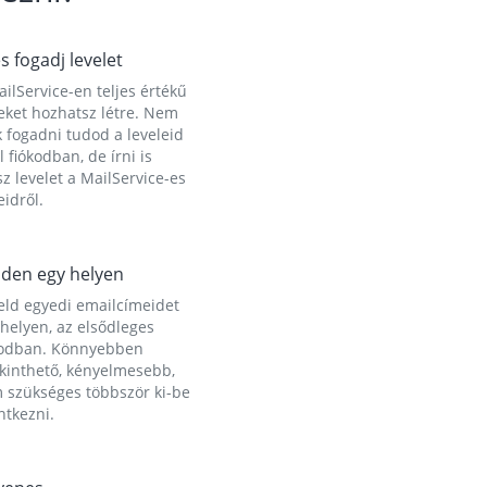
és fogadj levelet
ilService-en teljes értékű
eket hozhatsz létre. Nem
 fogadni tudod a leveleid
l fiókodban, de írni is
z levelet a MailService-es
idről.
den egy helyen
eld egyedi emailcímeidet
helyen, az elsődleges
kodban. Könnyebben
ekinthető, kényelmesebb,
 szükséges többször ki-be
ntkezni.