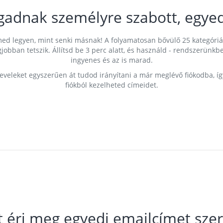
gadnak személyre szabott, egyed
címed legyen, mint senki másnak! A folyamatosan bővülő 25 kategóri
egjobban tetszik. Állítsd be 3 perc alatt, és használd - rendszerü
ingyenes és az is marad.
leveleket egyszerűen át tudod irányítani a már meglévő fiókodba, í
fiókból kezelheted címeidet.
t éri meg egyedi emailcímet szer