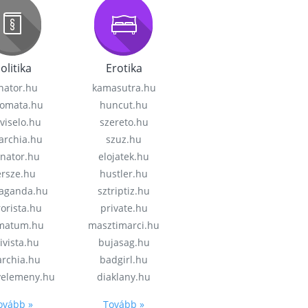
olitika
Erotika
nator.hu
kamasutra.hu
lomata.hu
huncut.hu
viselo.hu
szereto.hu
garchia.hu
szuz.hu
enator.hu
elojatek.hu
rsze.hu
hustler.hu
aganda.hu
sztriptiz.hu
rorista.hu
private.hu
imatum.hu
masztimarci.hu
ivista.hu
bujasag.hu
archia.hu
badgirl.hu
velemeny.hu
diaklany.hu
ovább »
Tovább »