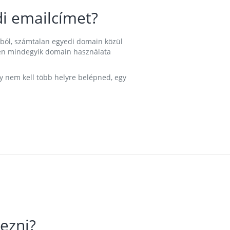
i emailcímet?
ából, számtalan egyedi domain közül
nkben mindegyik domain használata
gy nem kell több helyre belépned, egy
ezni?