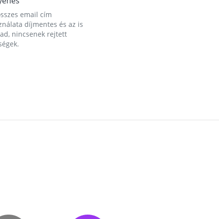
yenes
összes email cím
nálata díjmentes és az is
d, nincsenek rejtett
ségek.