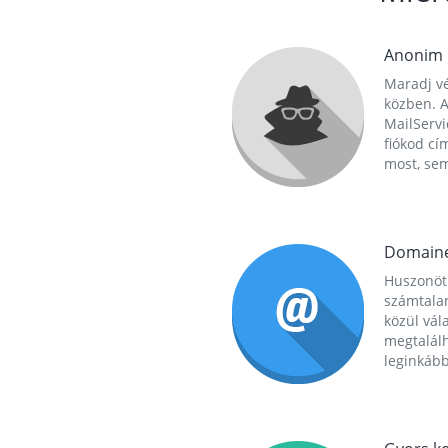
Anonim
Maradj vé
közben. A
MailServi
fiókod cí
most, se
Domain
Huszonöt
számtala
közül vál
megtalál
leginkább