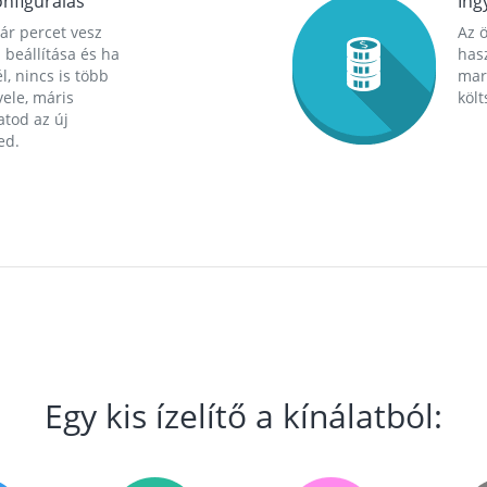
nfigurálás
Ing
ár percet vesz
Az 
 beállítása és ha
hasz
l, nincs is több
mara
ele, máris
költ
tod az új
ed.
Egy kis ízelítő a kínálatból: