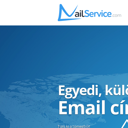
Egyedi, kü
Email c
Tűnj ki a tömegből!