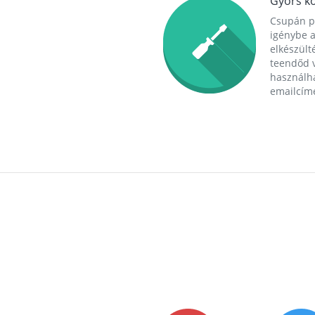
Gyors ko
Csupán p
igénybe a
elkészülté
teendőd v
használha
emailcím