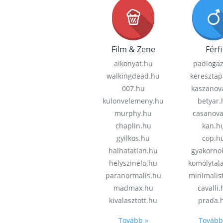
Film & Zene
Férfi
alkonyat.hu
padloga
walkingdead.hu
keresztap
007.hu
kaszanov
kulonvelemeny.hu
betyar.
murphy.hu
casanov
chaplin.hu
kan.h
gyilkos.hu
cop.h
halhatatlan.hu
gyakorno
helyszinelo.hu
komolytal
paranormalis.hu
minimalis
madmax.hu
cavalli
kivalasztott.hu
prada.
Tovább »
Tovább