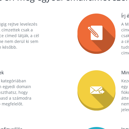
Írj 
gig rejtve levelezés
A Ma
 címzettek csak a
cím
ce címed látják, a cél
csak
me nem derül ki sem
a cé
m később.
tuds
címe
ek
Min
 kategóriában
Kez
n egyedi domain
egy 
aszthatsz, hogy
fió
hasd a számodra
átt
 megfelelőt.
nem
jele