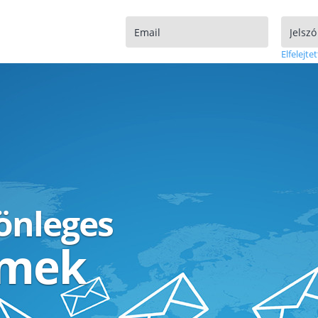
Elfelejtet
lönleges
ímek