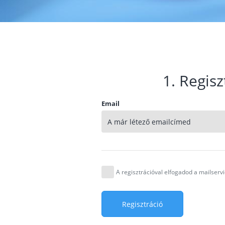
1. Regisz
Email
A regisztrációval elfogadod a mailser
Regisztráció