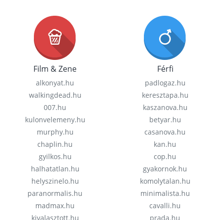
Film & Zene
Férfi
alkonyat.hu
padlogaz.hu
walkingdead.hu
keresztapa.hu
007.hu
kaszanova.hu
kulonvelemeny.hu
betyar.hu
murphy.hu
casanova.hu
chaplin.hu
kan.hu
gyilkos.hu
cop.hu
halhatatlan.hu
gyakornok.hu
helyszinelo.hu
komolytalan.hu
paranormalis.hu
minimalista.hu
madmax.hu
cavalli.hu
kivalasztott.hu
prada.hu