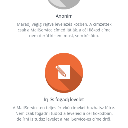
Anonim
Maradj végig rejtve levelezés közben. A címzettek
csak a MailService címed látják, a cél fiókod címe
nem derül ki sem most, sem később.
Írj és fogadj levelet
A MailService-en teljes értékű címeket hozhatsz létre.
Nem csak fogadni tudod a leveleid a cél fiókodban,
de írni is tudsz levelet a MailService-es címeidről.