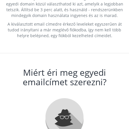
egyedi domain közül választhatod ki azt, amelyik a legjobban
tetszik. Állítsd be 3 perc alatt, és használd - rendszerünkben
mindegyik domain használata ingyenes és az is marad.
A kiválasztott email címedre érkező leveleket egyszerűen át
tudod irányítani a már meglévő fiókodba, így nem kell több
helyre belépned, egy fiókból kezelheted címeidet.
Miért éri meg egyedi
emailcímet szerezni?