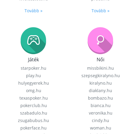
Tovább »
Tovább »
Játék
Női
starpoker.hu
missbikini.hu
play.hu
szepsegkiralyno.hu
hulyegyerek.hu
kiralyno.hu
omg.hu
diaklany.hu
texaspoker.hu
bombazo.hu
pokerclub.hu
bianca.hu
szabadulo.hu
veronika.hu
zsugabubus.hu
cindy.hu
pokerface.hu
woman.hu