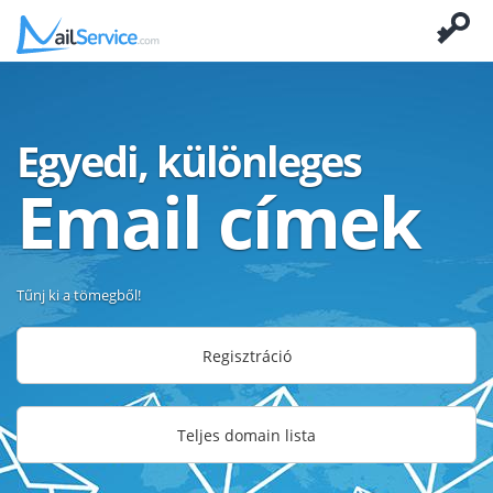
Egyedi, különleges
Email címek
Tűnj ki a tömegből!
Regisztráció
Teljes domain lista