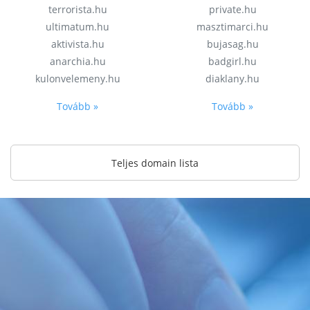
terrorista.hu
private.hu
ultimatum.hu
masztimarci.hu
aktivista.hu
bujasag.hu
anarchia.hu
badgirl.hu
kulonvelemeny.hu
diaklany.hu
Tovább »
Tovább »
Teljes domain lista