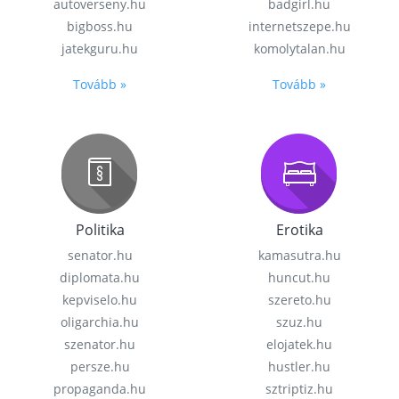
autoverseny.hu
badgirl.hu
bigboss.hu
internetszepe.hu
jatekguru.hu
komolytalan.hu
Tovább »
Tovább »
Politika
Erotika
senator.hu
kamasutra.hu
diplomata.hu
huncut.hu
kepviselo.hu
szereto.hu
oligarchia.hu
szuz.hu
szenator.hu
elojatek.hu
persze.hu
hustler.hu
propaganda.hu
sztriptiz.hu