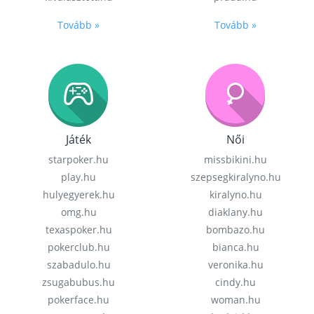
Tovább »
Tovább »
Játék
Női
starpoker.hu
missbikini.hu
play.hu
szepsegkiralyno.hu
hulyegyerek.hu
kiralyno.hu
omg.hu
diaklany.hu
texaspoker.hu
bombazo.hu
pokerclub.hu
bianca.hu
szabadulo.hu
veronika.hu
zsugabubus.hu
cindy.hu
pokerface.hu
woman.hu