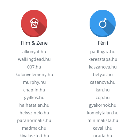
Film & Zene
Férfi
alkonyat.hu
padlogaz.hu
walkingdead.hu
keresztapa.hu
007.hu
kaszanova.hu
kulonvelemeny.hu
betyar.hu
murphy.hu
casanova.hu
chaplin.hu
kan.hu
gyilkos.hu
cop.hu
halhatatlan.hu
gyakornok.hu
helyszinelo.hu
komolytalan.hu
paranormalis.hu
minimalista.hu
madmax.hu
cavalli.hu
kivalasztott.hu
prada.hu