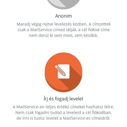
Anonim
Maradj végig rejtve levelezés közben. A címzettek
csak a MailService címed látják, a cél fiókod címe
nem derül ki sem most, sem később.
Írj és fogadj levelet
A MailService-en teljes értékű címeket hozhatsz létre.
Nem csak fogadni tudod a leveleid a cél fiókodban,
de írni is tudsz levelet a MailService-es címeidről.