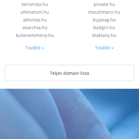
terrorista.hu
private.hu
ultimatum.hu
masztimarci.hu
aktivista.hu
bujasag.hu
anarchia.hu
badgirl.hu
kulonvelemeny.hu
diaklany.hu
Tovább »
Tovább »
Teljes domain lista