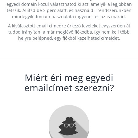
egyedi domain közül választhatod ki azt, amelyik a legjobban
tetszik. Állítsd be 3 perc alatt, és használd - rendszerünkben
mindegyik domain használata ingyenes és az is marad.
A kiválasztott email címedre érkező leveleket egyszerűen át
tudod irányítani a már meglévő fiókodba, így nem kell több
helyre belépned, egy fiókból kezelheted címeidet.
Miért éri meg egyedi
emailcímet szerezni?