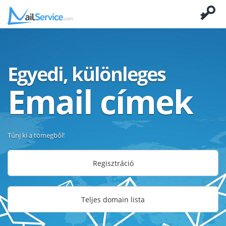
Egyedi, különleges
Email címek
Tűnj ki a tömegből!
Regisztráció
Teljes domain lista