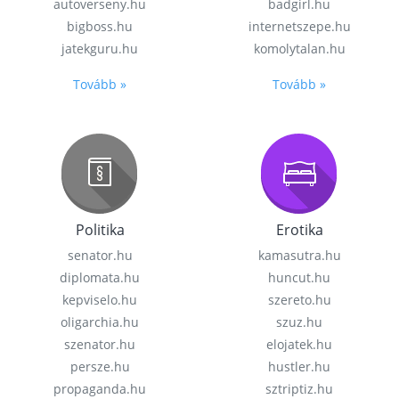
autoverseny.hu
badgirl.hu
bigboss.hu
internetszepe.hu
jatekguru.hu
komolytalan.hu
Tovább »
Tovább »
Politika
Erotika
senator.hu
kamasutra.hu
diplomata.hu
huncut.hu
kepviselo.hu
szereto.hu
oligarchia.hu
szuz.hu
szenator.hu
elojatek.hu
persze.hu
hustler.hu
propaganda.hu
sztriptiz.hu