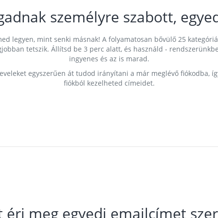
gadnak személyre szabott, egyed
címed legyen, mint senki másnak! A folyamatosan bővülő 25 kategóri
egjobban tetszik. Állítsd be 3 perc alatt, és használd - rendszerü
ingyenes és az is marad.
leveleket egyszerűen át tudod irányítani a már meglévő fiókodba, í
fiókból kezelheted címeidet.
t éri meg egyedi emailcímet szer