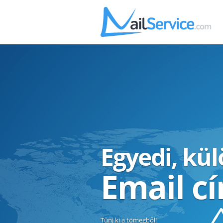
Egyedi, kü
Email c
Tűnj ki a tömegből!