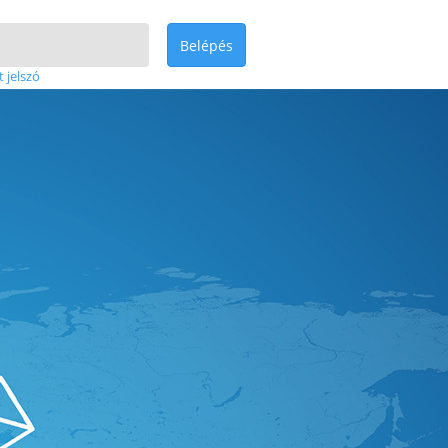
Belépés
t jelszó