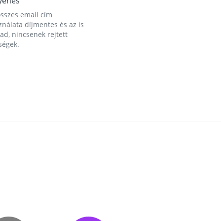
yenes
összes email cím
nálata díjmentes és az is
d, nincsenek rejtett
ségek.