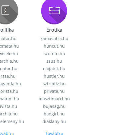
olitika
Erotika
nator.hu
kamasutra.hu
lomata.hu
huncut.hu
viselo.hu
szereto.hu
garchia.hu
szuz.hu
enator.hu
elojatek.hu
rsze.hu
hustler.hu
aganda.hu
sztriptiz.hu
rorista.hu
private.hu
imatum.hu
masztimarci.hu
ivista.hu
bujasag.hu
archia.hu
badgirl.hu
velemeny.hu
diaklany.hu
ovább »
Tovább »