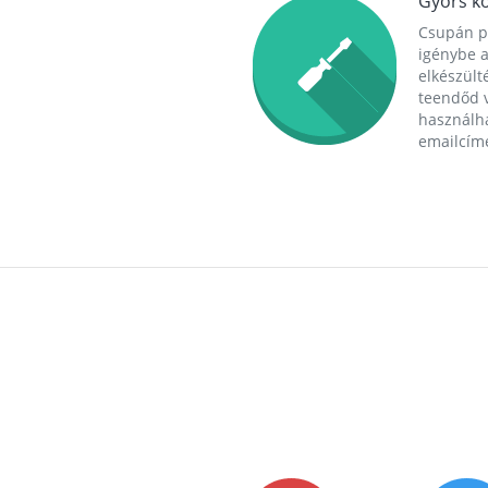
Gyors ko
Csupán p
igénybe a
elkészülté
teendőd v
használha
emailcím