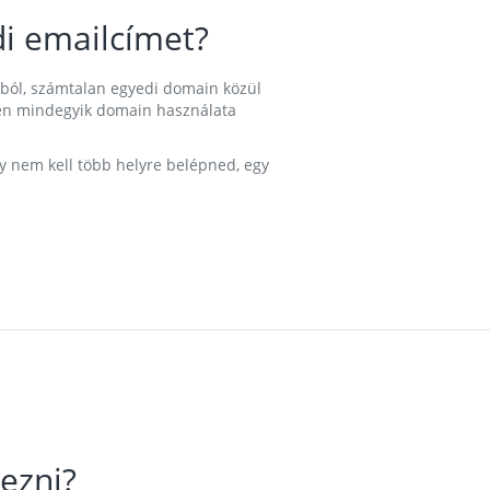
i emailcímet?
ából, számtalan egyedi domain közül
nkben mindegyik domain használata
gy nem kell több helyre belépned, egy
ezni?