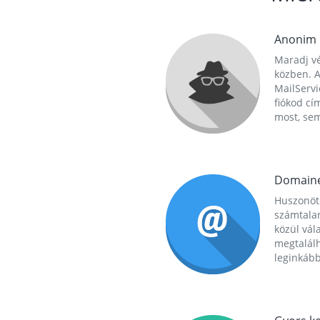
Anonim
Maradj vé
közben. A
MailServi
fiókod cí
most, se
Domain
Huszonöt
számtala
közül vál
megtalál
leginkább