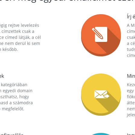
Írj 
gig rejtve levelezés
A Ma
 címzettek csak a
cím
ce címed látják, a cél
csak
me nem derül ki sem
a cé
m később.
tuds
címe
ek
Min
 kategóriában
Kez
n egyedi domain
egy 
aszthatsz, hogy
fió
hasd a számodra
átt
 megfelelőt.
nem
jele