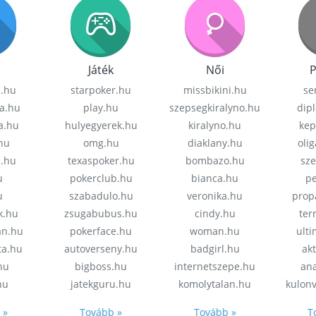
Játék
Női
P
z.hu
starpoker.hu
missbikini.hu
se
a.hu
play.hu
szepsegkiralyno.hu
dip
a.hu
hulyegyerek.hu
kiralyno.hu
kep
hu
omg.hu
diaklany.hu
oli
a.hu
texaspoker.hu
bombazo.hu
sz
u
pokerclub.hu
bianca.hu
pe
u
szabadulo.hu
veronika.hu
prop
k.hu
zsugabubus.hu
cindy.hu
ter
an.hu
pokerface.hu
woman.hu
ult
ta.hu
autoverseny.hu
badgirl.hu
akt
.hu
bigboss.hu
internetszepe.hu
an
hu
jatekguru.hu
komolytalan.hu
kulon
 »
Tovább »
Tovább »
T