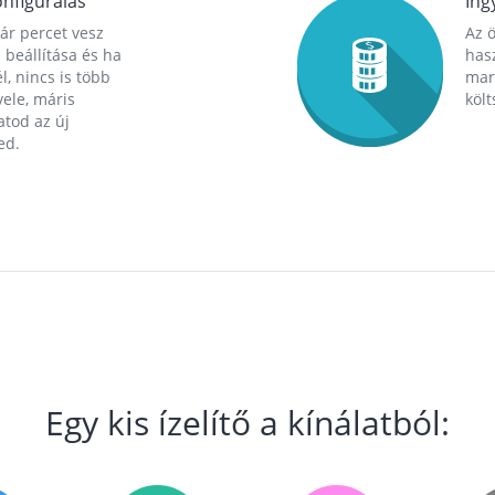
nfigurálás
Ing
ár percet vesz
Az 
 beállítása és ha
hasz
l, nincs is több
mara
ele, máris
költ
tod az új
ed.
Egy kis ízelítő a kínálatból: