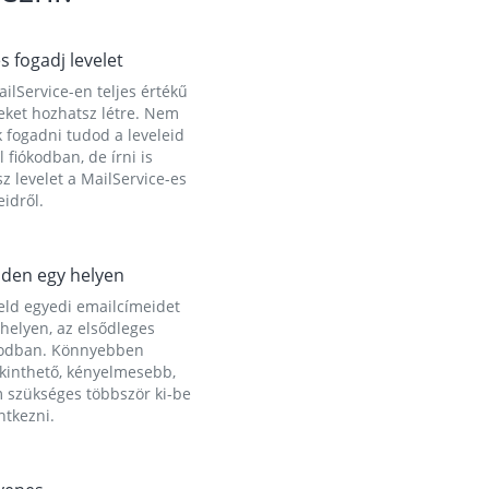
és fogadj levelet
ilService-en teljes értékű
eket hozhatsz létre. Nem
 fogadni tudod a leveleid
l fiókodban, de írni is
z levelet a MailService-es
idről.
den egy helyen
eld egyedi emailcímeidet
helyen, az elsődleges
kodban. Könnyebben
ekinthető, kényelmesebb,
 szükséges többször ki-be
ntkezni.