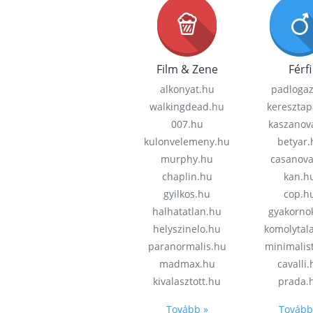
Film & Zene
Férfi
alkonyat.hu
padloga
walkingdead.hu
keresztap
007.hu
kaszanov
kulonvelemeny.hu
betyar.
murphy.hu
casanov
chaplin.hu
kan.h
gyilkos.hu
cop.h
halhatatlan.hu
gyakorno
helyszinelo.hu
komolytal
paranormalis.hu
minimalis
madmax.hu
cavalli
kivalasztott.hu
prada.
Tovább »
Tovább