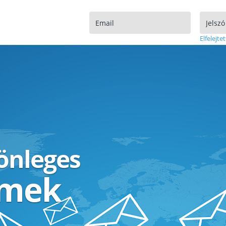
Elfelejtet
lönleges
ímek