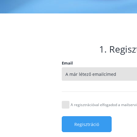
1. Regisz
Email
A regisztrációval elfogadod a mailser
Regisztráció