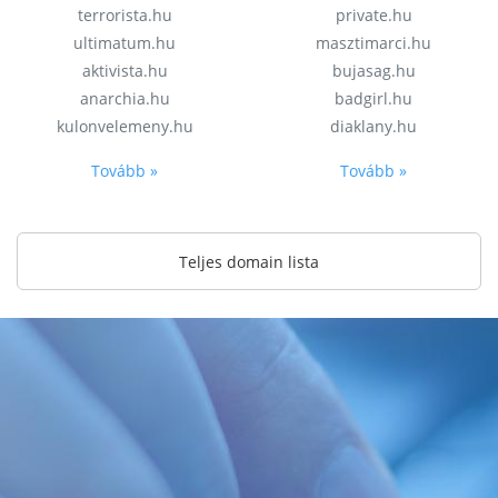
terrorista.hu
private.hu
ultimatum.hu
masztimarci.hu
aktivista.hu
bujasag.hu
anarchia.hu
badgirl.hu
kulonvelemeny.hu
diaklany.hu
Tovább »
Tovább »
Teljes domain lista