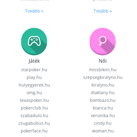
Tovább »
Tovább »
Játék
Női
starpoker.hu
missbikini.hu
play.hu
szepsegkiralyno.hu
hulyegyerek.hu
kiralyno.hu
omg.hu
diaklany.hu
texaspoker.hu
bombazo.hu
pokerclub.hu
bianca.hu
szabadulo.hu
veronika.hu
zsugabubus.hu
cindy.hu
pokerface.hu
woman.hu