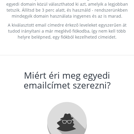
egyedi domain közül választhatod ki azt, amelyik a legjobban
tetszik. Állítsd be 3 perc alatt, és használd - rendszerünkben
mindegyik domain használata ingyenes és az is marad.
A kiválasztott email címedre érkező leveleket egyszerűen át
tudod irányítani a már meglévő fiókodba, így nem kell több
helyre belépned, egy fiókból kezelheted címeidet.
Miért éri meg egyedi
emailcímet szerezni?