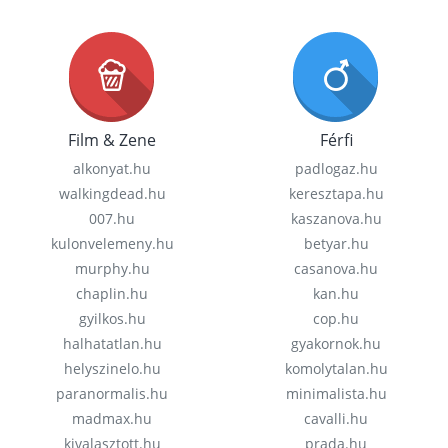
Film & Zene
Férfi
alkonyat.hu
padlogaz.hu
walkingdead.hu
keresztapa.hu
007.hu
kaszanova.hu
kulonvelemeny.hu
betyar.hu
murphy.hu
casanova.hu
chaplin.hu
kan.hu
gyilkos.hu
cop.hu
halhatatlan.hu
gyakornok.hu
helyszinelo.hu
komolytalan.hu
paranormalis.hu
minimalista.hu
madmax.hu
cavalli.hu
kivalasztott.hu
prada.hu