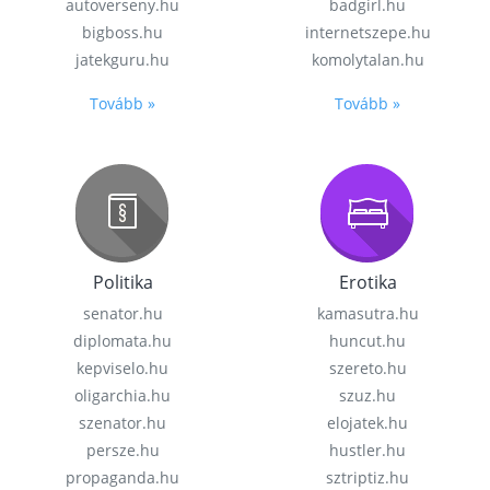
autoverseny.hu
badgirl.hu
bigboss.hu
internetszepe.hu
jatekguru.hu
komolytalan.hu
Tovább »
Tovább »
Politika
Erotika
senator.hu
kamasutra.hu
diplomata.hu
huncut.hu
kepviselo.hu
szereto.hu
oligarchia.hu
szuz.hu
szenator.hu
elojatek.hu
persze.hu
hustler.hu
propaganda.hu
sztriptiz.hu