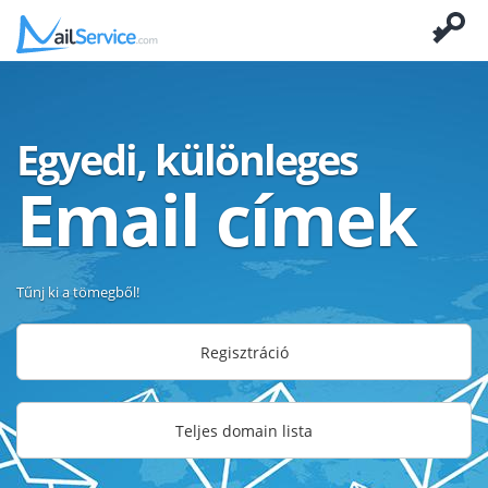
Egyedi, különleges
Email címek
Tűnj ki a tömegből!
Regisztráció
Teljes domain lista