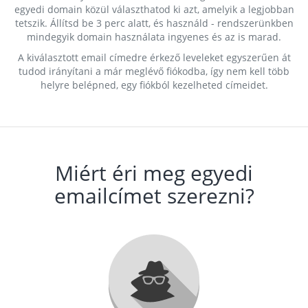
egyedi domain közül választhatod ki azt, amelyik a legjobban
tetszik. Állítsd be 3 perc alatt, és használd - rendszerünkben
mindegyik domain használata ingyenes és az is marad.
A kiválasztott email címedre érkező leveleket egyszerűen át
tudod irányítani a már meglévő fiókodba, így nem kell több
helyre belépned, egy fiókból kezelheted címeidet.
Miért éri meg egyedi
emailcímet szerezni?