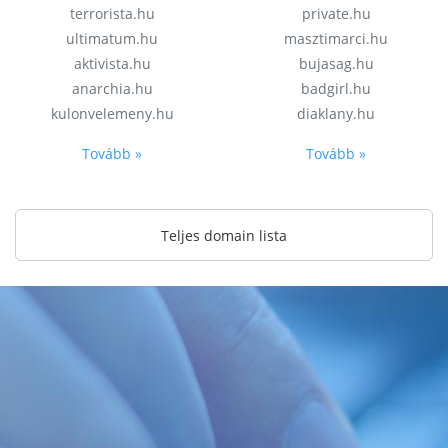
terrorista.hu
private.hu
ultimatum.hu
masztimarci.hu
aktivista.hu
bujasag.hu
anarchia.hu
badgirl.hu
kulonvelemeny.hu
diaklany.hu
Tovább »
Tovább »
Teljes domain lista