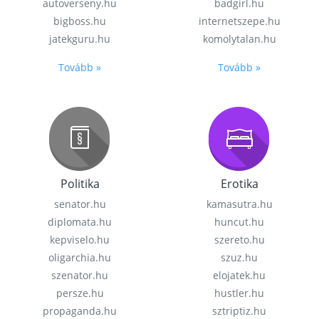
autoverseny.hu
badgirl.hu
bigboss.hu
internetszepe.hu
jatekguru.hu
komolytalan.hu
Tovább »
Tovább »
Politika
Erotika
senator.hu
kamasutra.hu
diplomata.hu
huncut.hu
kepviselo.hu
szereto.hu
oligarchia.hu
szuz.hu
szenator.hu
elojatek.hu
persze.hu
hustler.hu
propaganda.hu
sztriptiz.hu