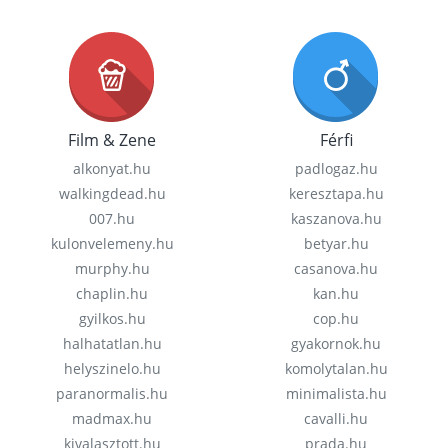
Film & Zene
Férfi
alkonyat.hu
padlogaz.hu
walkingdead.hu
keresztapa.hu
007.hu
kaszanova.hu
kulonvelemeny.hu
betyar.hu
murphy.hu
casanova.hu
chaplin.hu
kan.hu
gyilkos.hu
cop.hu
halhatatlan.hu
gyakornok.hu
helyszinelo.hu
komolytalan.hu
paranormalis.hu
minimalista.hu
madmax.hu
cavalli.hu
kivalasztott.hu
prada.hu