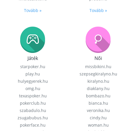
Tovább »
Tovább »
Játék
Női
starpoker.hu
missbikini.hu
play.hu
szepsegkiralyno.hu
hulyegyerek.hu
kiralyno.hu
omg.hu
diaklany.hu
texaspoker.hu
bombazo.hu
pokerclub.hu
bianca.hu
szabadulo.hu
veronika.hu
zsugabubus.hu
cindy.hu
pokerface.hu
woman.hu