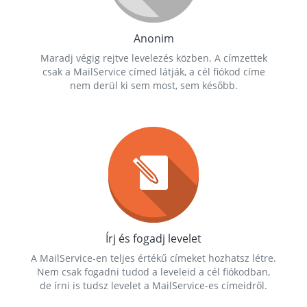
Anonim
Maradj végig rejtve levelezés közben. A címzettek
csak a MailService címed látják, a cél fiókod címe
nem derül ki sem most, sem később.
Írj és fogadj levelet
A MailService-en teljes értékű címeket hozhatsz létre.
Nem csak fogadni tudod a leveleid a cél fiókodban,
de írni is tudsz levelet a MailService-es címeidről.