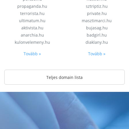
propaganda.hu
sztriptiz.hu
terrorista.hu
private.hu
ultimatum.hu
masztimarci.hu
aktivista.hu
bujasag.hu
anarchia.hu
badgirl.hu
kulonvelemeny.hu
diaklany.hu
Tovább »
Tovább »
Teljes domain lista