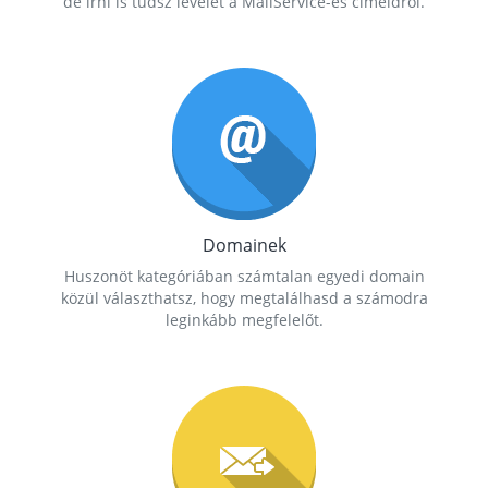
de írni is tudsz levelet a MailService-es címeidről.
Domainek
Huszonöt kategóriában számtalan egyedi domain
közül választhatsz, hogy megtalálhasd a számodra
leginkább megfelelőt.