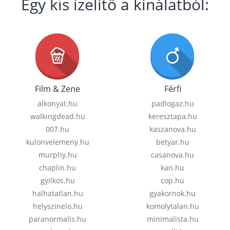
Egy kis ízelítő a kínálatból:
Film & Zene
Férfi
alkonyat.hu
padlogaz.hu
walkingdead.hu
keresztapa.hu
007.hu
kaszanova.hu
kulonvelemeny.hu
betyar.hu
murphy.hu
casanova.hu
chaplin.hu
kan.hu
gyilkos.hu
cop.hu
halhatatlan.hu
gyakornok.hu
helyszinelo.hu
komolytalan.hu
paranormalis.hu
minimalista.hu