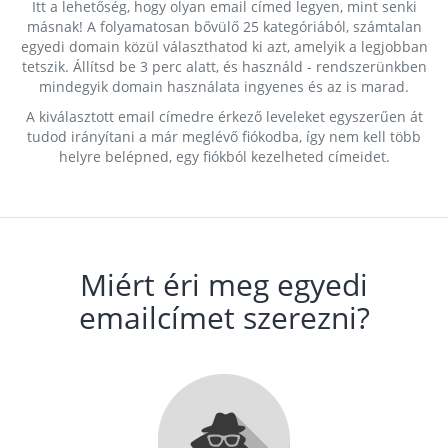
Itt a lehetőség, hogy olyan email címed legyen, mint senki
másnak! A folyamatosan bővülő 25 kategóriából, számtalan
egyedi domain közül választhatod ki azt, amelyik a legjobban
tetszik. Állítsd be 3 perc alatt, és használd - rendszerünkben
mindegyik domain használata ingyenes és az is marad.
A kiválasztott email címedre érkező leveleket egyszerűen át
tudod irányítani a már meglévő fiókodba, így nem kell több
helyre belépned, egy fiókból kezelheted címeidet.
Miért éri meg egyedi
emailcímet szerezni?