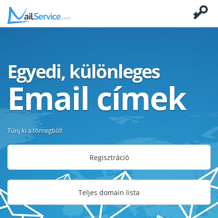
Egyedi, különleges
Email címek
Tűnj ki a tömegből!
Regisztráció
Teljes domain lista