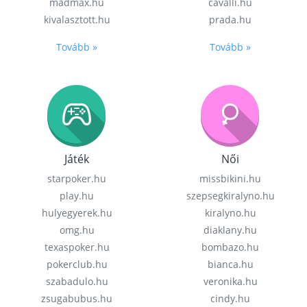
madmax.hu
cavalli.hu
kivalasztott.hu
prada.hu
Tovább »
Tovább »
Játék
Női
starpoker.hu
missbikini.hu
play.hu
szepsegkiralyno.hu
hulyegyerek.hu
kiralyno.hu
omg.hu
diaklany.hu
texaspoker.hu
bombazo.hu
pokerclub.hu
bianca.hu
szabadulo.hu
veronika.hu
zsugabubus.hu
cindy.hu