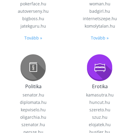
pokerface.hu
woman.hu
autoverseny.hu
badgirl.hu
bigboss.hu
internetszepe.hu
jatekguru.hu
komolytalan.hu
Tovább »
Tovább »
Politika
Erotika
senator.hu
kamasutra.hu
diplomata.hu
huncut.hu
kepviselo.hu
szereto.hu
oligarchia.hu
szuz.hu
szenator.hu
elojatek.hu
persze.hu
hustler.hu