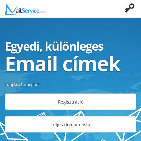
Egyedi, különleges
Email címek
Tűnj ki a tömegből!
Regisztráció
Teljes domain lista