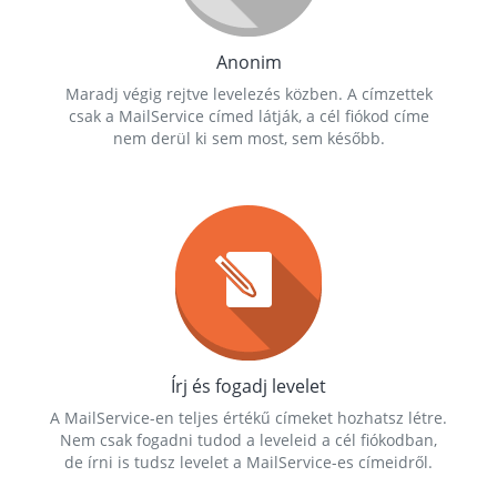
Anonim
Maradj végig rejtve levelezés közben. A címzettek
csak a MailService címed látják, a cél fiókod címe
nem derül ki sem most, sem később.
Írj és fogadj levelet
A MailService-en teljes értékű címeket hozhatsz létre.
Nem csak fogadni tudod a leveleid a cél fiókodban,
de írni is tudsz levelet a MailService-es címeidről.