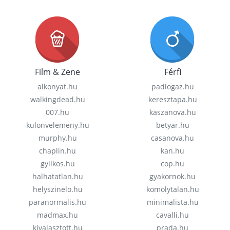
Film & Zene
Férfi
alkonyat.hu
padlogaz.hu
walkingdead.hu
keresztapa.hu
007.hu
kaszanova.hu
kulonvelemeny.hu
betyar.hu
murphy.hu
casanova.hu
chaplin.hu
kan.hu
gyilkos.hu
cop.hu
halhatatlan.hu
gyakornok.hu
helyszinelo.hu
komolytalan.hu
paranormalis.hu
minimalista.hu
madmax.hu
cavalli.hu
kivalasztott.hu
prada.hu