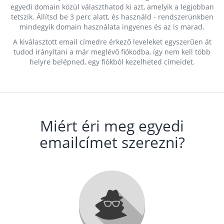
egyedi domain közül választhatod ki azt, amelyik a legjobban
tetszik. Állítsd be 3 perc alatt, és használd - rendszerünkben
mindegyik domain használata ingyenes és az is marad.
A kiválasztott email címedre érkező leveleket egyszerűen át
tudod irányítani a már meglévő fiókodba, így nem kell több
helyre belépned, egy fiókból kezelheted címeidet.
Miért éri meg egyedi
emailcímet szerezni?