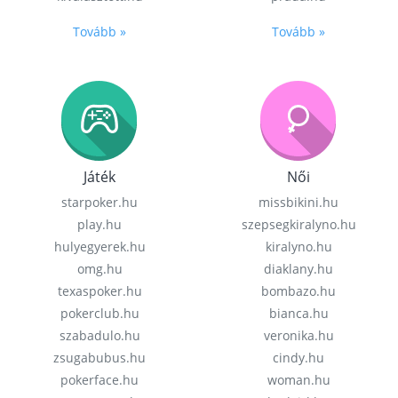
Tovább »
Tovább »
Játék
Női
starpoker.hu
missbikini.hu
play.hu
szepsegkiralyno.hu
hulyegyerek.hu
kiralyno.hu
omg.hu
diaklany.hu
texaspoker.hu
bombazo.hu
pokerclub.hu
bianca.hu
szabadulo.hu
veronika.hu
zsugabubus.hu
cindy.hu
pokerface.hu
woman.hu