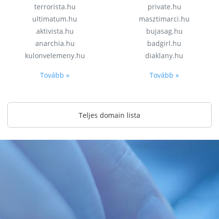
terrorista.hu
private.hu
ultimatum.hu
masztimarci.hu
aktivista.hu
bujasag.hu
anarchia.hu
badgirl.hu
kulonvelemeny.hu
diaklany.hu
Tovább »
Tovább »
Teljes domain lista