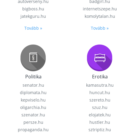
autoverseny.hu
badgirl.hu
bigboss.hu
internetszepe.hu
jatekguru.hu
komolytalan.hu
Tovább »
Tovább »
Politika
Erotika
senator.hu
kamasutra.hu
diplomata.hu
huncut.hu
kepviselo.hu
szereto.hu
oligarchia.hu
szuz.hu
szenator.hu
elojatek.hu
persze.hu
hustler.hu
propaganda.hu
sztriptiz.hu