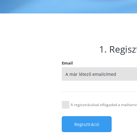
1. Regisz
Email
A regisztrációval elfogadod a mailser
Regisztráció