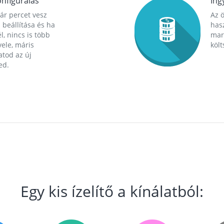
nfigurálás
Ing
ár percet vesz
Az 
 beállítása és ha
hasz
l, nincs is több
mara
ele, máris
költ
tod az új
ed.
Egy kis ízelítő a kínálatból: