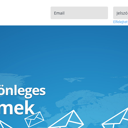
Elfelejtet
lönleges
ímek