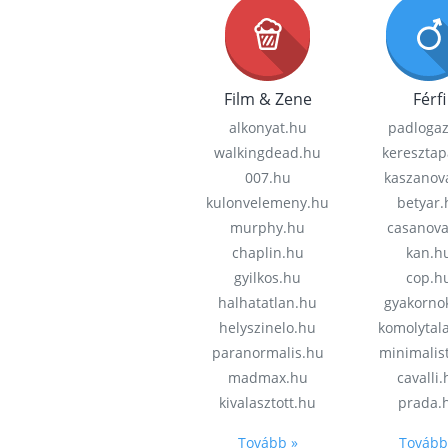
Film & Zene
Férfi
alkonyat.hu
padloga
walkingdead.hu
keresztap
007.hu
kaszanov
kulonvelemeny.hu
betyar.
murphy.hu
casanov
chaplin.hu
kan.h
gyilkos.hu
cop.h
halhatatlan.hu
gyakorno
helyszinelo.hu
komolytal
paranormalis.hu
minimalis
madmax.hu
cavalli
kivalasztott.hu
prada.
Tovább »
Tovább