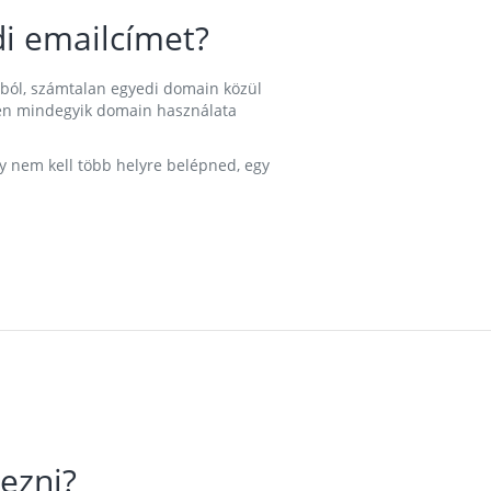
i emailcímet?
ából, számtalan egyedi domain közül
nkben mindegyik domain használata
gy nem kell több helyre belépned, egy
ezni?