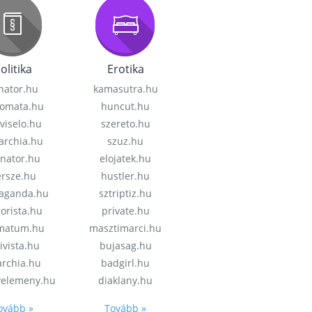
olitika
Erotika
nator.hu
kamasutra.hu
lomata.hu
huncut.hu
viselo.hu
szereto.hu
garchia.hu
szuz.hu
enator.hu
elojatek.hu
rsze.hu
hustler.hu
aganda.hu
sztriptiz.hu
rorista.hu
private.hu
imatum.hu
masztimarci.hu
ivista.hu
bujasag.hu
archia.hu
badgirl.hu
velemeny.hu
diaklany.hu
ovább »
Tovább »