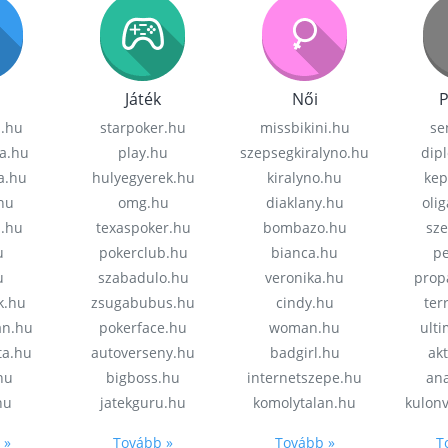
Játék
Női
P
z.hu
starpoker.hu
missbikini.hu
se
a.hu
play.hu
szepsegkiralyno.hu
dip
a.hu
hulyegyerek.hu
kiralyno.hu
kep
hu
omg.hu
diaklany.hu
oli
a.hu
texaspoker.hu
bombazo.hu
sz
u
pokerclub.hu
bianca.hu
pe
u
szabadulo.hu
veronika.hu
prop
k.hu
zsugabubus.hu
cindy.hu
ter
an.hu
pokerface.hu
woman.hu
ult
ta.hu
autoverseny.hu
badgirl.hu
akt
.hu
bigboss.hu
internetszepe.hu
an
hu
jatekguru.hu
komolytalan.hu
kulon
 »
Tovább »
Tovább »
T