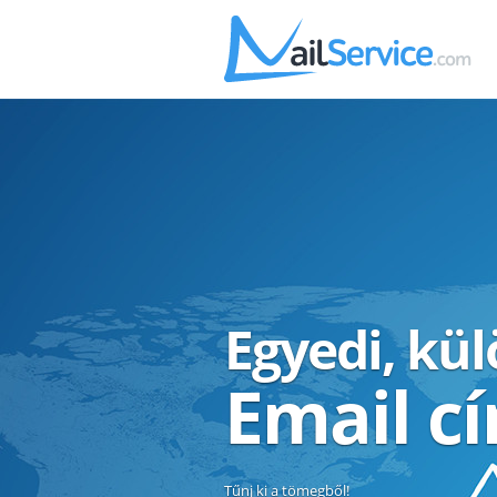
Egyedi, kü
Email c
Tűnj ki a tömegből!