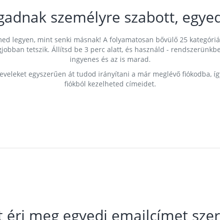
gadnak személyre szabott, egyed
címed legyen, mint senki másnak! A folyamatosan bővülő 25 kategóri
egjobban tetszik. Állítsd be 3 perc alatt, és használd - rendszerü
ingyenes és az is marad.
leveleket egyszerűen át tudod irányítani a már meglévő fiókodba, í
fiókból kezelheted címeidet.
t éri meg egyedi emailcímet szer