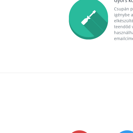
Gyors ko
Csupán p
igénybe a
elkészülté
teendőd v
használha
emailcím