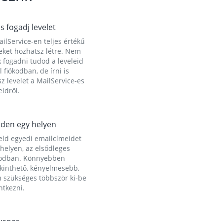
és fogadj levelet
ilService-en teljes értékű
eket hozhatsz létre. Nem
 fogadni tudod a leveleid
l fiókodban, de írni is
z levelet a MailService-es
idről.
den egy helyen
eld egyedi emailcímeidet
helyen, az elsődleges
kodban. Könnyebben
ekinthető, kényelmesebb,
 szükséges többször ki-be
ntkezni.