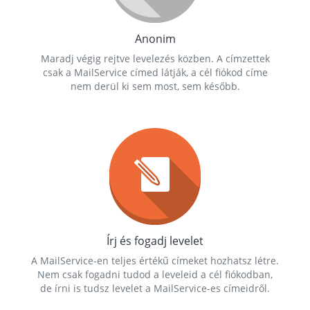
Anonim
Maradj végig rejtve levelezés közben. A címzettek
csak a MailService címed látják, a cél fiókod címe
nem derül ki sem most, sem később.
Írj és fogadj levelet
A MailService-en teljes értékű címeket hozhatsz létre.
Nem csak fogadni tudod a leveleid a cél fiókodban,
de írni is tudsz levelet a MailService-es címeidről.