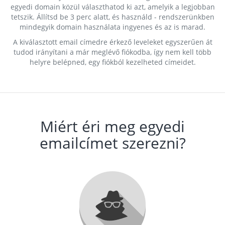
egyedi domain közül választhatod ki azt, amelyik a legjobban
tetszik. Állítsd be 3 perc alatt, és használd - rendszerünkben
mindegyik domain használata ingyenes és az is marad.
A kiválasztott email címedre érkező leveleket egyszerűen át
tudod irányítani a már meglévő fiókodba, így nem kell több
helyre belépned, egy fiókból kezelheted címeidet.
Miért éri meg egyedi
emailcímet szerezni?