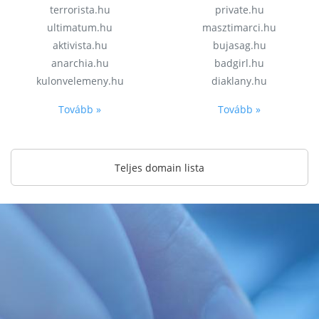
terrorista.hu
private.hu
ultimatum.hu
masztimarci.hu
aktivista.hu
bujasag.hu
anarchia.hu
badgirl.hu
kulonvelemeny.hu
diaklany.hu
Tovább »
Tovább »
Teljes domain lista