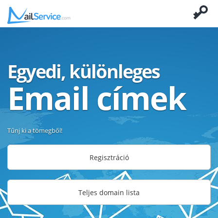
Egyedi, különleges
Email címek
Tűnj ki a tömegből!
Regisztráció
Teljes domain lista