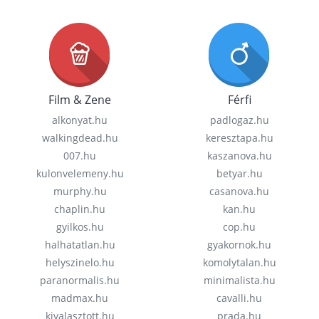
Film & Zene
Férfi
alkonyat.hu
padlogaz.hu
walkingdead.hu
keresztapa.hu
007.hu
kaszanova.hu
kulonvelemeny.hu
betyar.hu
murphy.hu
casanova.hu
chaplin.hu
kan.hu
gyilkos.hu
cop.hu
halhatatlan.hu
gyakornok.hu
helyszinelo.hu
komolytalan.hu
paranormalis.hu
minimalista.hu
madmax.hu
cavalli.hu
kivalasztott.hu
prada.hu