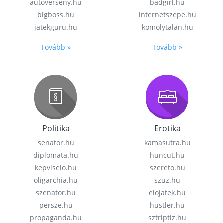
autoverseny.hu
badgirl.hu
bigboss.hu
internetszepe.hu
jatekguru.hu
komolytalan.hu
Tovább »
Tovább »
Politika
Erotika
senator.hu
kamasutra.hu
diplomata.hu
huncut.hu
kepviselo.hu
szereto.hu
oligarchia.hu
szuz.hu
szenator.hu
elojatek.hu
persze.hu
hustler.hu
propaganda.hu
sztriptiz.hu