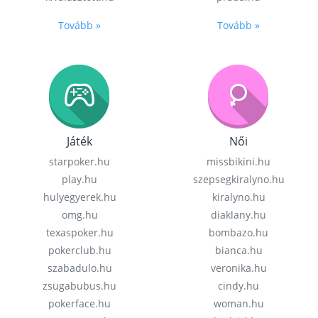
Tovább »
Tovább »
Játék
Női
starpoker.hu
missbikini.hu
play.hu
szepsegkiralyno.hu
hulyegyerek.hu
kiralyno.hu
omg.hu
diaklany.hu
texaspoker.hu
bombazo.hu
pokerclub.hu
bianca.hu
szabadulo.hu
veronika.hu
zsugabubus.hu
cindy.hu
pokerface.hu
woman.hu