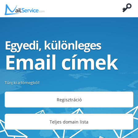
Egyedi, különleges
Email címek
Tűnj ki a tömegből!
Regisztráció
Teljes domain lista