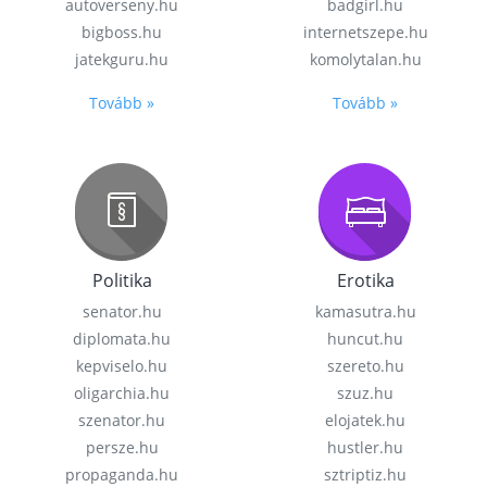
autoverseny.hu
badgirl.hu
bigboss.hu
internetszepe.hu
jatekguru.hu
komolytalan.hu
Tovább »
Tovább »
Politika
Erotika
senator.hu
kamasutra.hu
diplomata.hu
huncut.hu
kepviselo.hu
szereto.hu
oligarchia.hu
szuz.hu
szenator.hu
elojatek.hu
persze.hu
hustler.hu
propaganda.hu
sztriptiz.hu