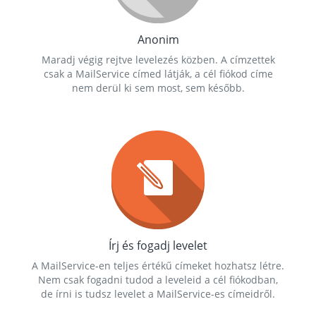
Anonim
Maradj végig rejtve levelezés közben. A címzettek
csak a MailService címed látják, a cél fiókod címe
nem derül ki sem most, sem később.
Írj és fogadj levelet
A MailService-en teljes értékű címeket hozhatsz létre.
Nem csak fogadni tudod a leveleid a cél fiókodban,
de írni is tudsz levelet a MailService-es címeidről.