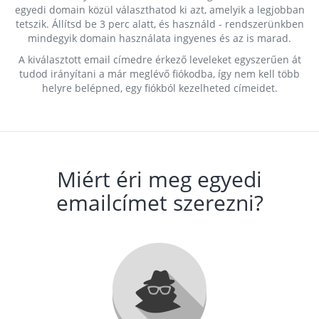
egyedi domain közül választhatod ki azt, amelyik a legjobban
tetszik. Állítsd be 3 perc alatt, és használd - rendszerünkben
mindegyik domain használata ingyenes és az is marad.
A kiválasztott email címedre érkező leveleket egyszerűen át
tudod irányítani a már meglévő fiókodba, így nem kell több
helyre belépned, egy fiókból kezelheted címeidet.
Miért éri meg egyedi
emailcímet szerezni?