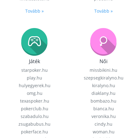
Tovább »
Tovább »
Játék
Női
starpoker.hu
missbikini.hu
play.hu
szepsegkiralyno.hu
hulyegyerek.hu
kiralyno.hu
omg.hu
diaklany.hu
texaspoker.hu
bombazo.hu
pokerclub.hu
bianca.hu
szabadulo.hu
veronika.hu
zsugabubus.hu
cindy.hu
pokerface.hu
woman.hu