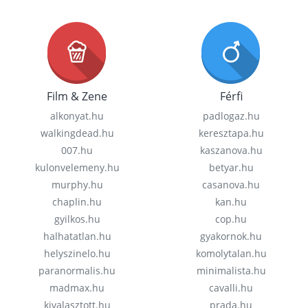
Film & Zene
Férfi
alkonyat.hu
padlogaz.hu
walkingdead.hu
keresztapa.hu
007.hu
kaszanova.hu
kulonvelemeny.hu
betyar.hu
murphy.hu
casanova.hu
chaplin.hu
kan.hu
gyilkos.hu
cop.hu
halhatatlan.hu
gyakornok.hu
helyszinelo.hu
komolytalan.hu
paranormalis.hu
minimalista.hu
madmax.hu
cavalli.hu
kivalasztott.hu
prada.hu