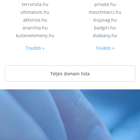
terrorista.hu
private.hu
ultimatum.hu
masztimarci.hu
aktivista.hu
bujasag.hu
anarchia.hu
badgirl.hu
kulonvelemeny.hu
diaklany.hu
Tovább »
Tovább »
Teljes domain lista