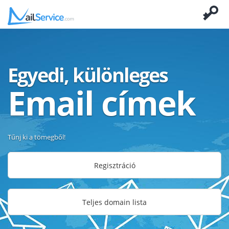
Egyedi, különleges
Email címek
Tűnj ki a tömegből!
Regisztráció
Teljes domain lista