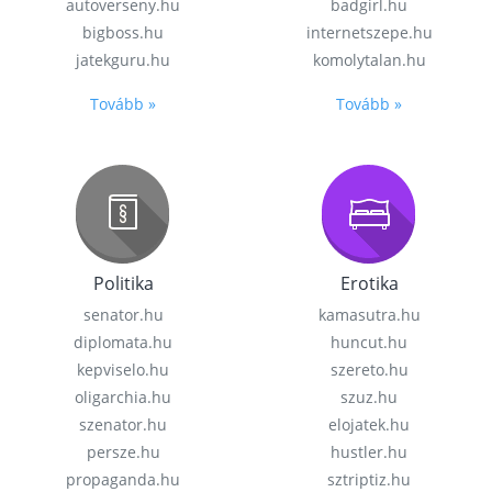
autoverseny.hu
badgirl.hu
bigboss.hu
internetszepe.hu
jatekguru.hu
komolytalan.hu
Tovább »
Tovább »
Politika
Erotika
senator.hu
kamasutra.hu
diplomata.hu
huncut.hu
kepviselo.hu
szereto.hu
oligarchia.hu
szuz.hu
szenator.hu
elojatek.hu
persze.hu
hustler.hu
propaganda.hu
sztriptiz.hu