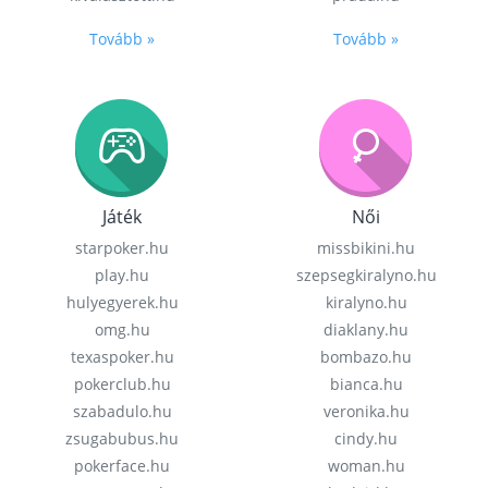
Tovább »
Tovább »
Játék
Női
starpoker.hu
missbikini.hu
play.hu
szepsegkiralyno.hu
hulyegyerek.hu
kiralyno.hu
omg.hu
diaklany.hu
texaspoker.hu
bombazo.hu
pokerclub.hu
bianca.hu
szabadulo.hu
veronika.hu
zsugabubus.hu
cindy.hu
pokerface.hu
woman.hu