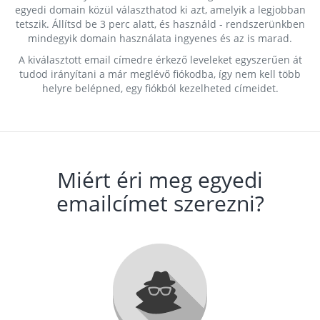
egyedi domain közül választhatod ki azt, amelyik a legjobban
tetszik. Állítsd be 3 perc alatt, és használd - rendszerünkben
mindegyik domain használata ingyenes és az is marad.
A kiválasztott email címedre érkező leveleket egyszerűen át
tudod irányítani a már meglévő fiókodba, így nem kell több
helyre belépned, egy fiókból kezelheted címeidet.
Miért éri meg egyedi
emailcímet szerezni?