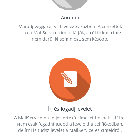
Anonim
Maradj végig rejtve levelezés közben. A címzettek
csak a MailService címed látják, a cél fiókod címe
nem derül ki sem most, sem később.
Írj és fogadj levelet
A MailService-en teljes értékű címeket hozhatsz létre.
Nem csak fogadni tudod a leveleid a cél fiókodban,
de írni is tudsz levelet a MailService-es címeidről.