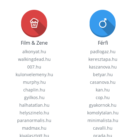
Film & Zene
Férfi
alkonyat.hu
padlogaz.hu
walkingdead.hu
keresztapa.hu
007.hu
kaszanova.hu
kulonvelemeny.hu
betyar.hu
murphy.hu
casanova.hu
chaplin.hu
kan.hu
gyilkos.hu
cop.hu
halhatatlan.hu
gyakornok.hu
helyszinelo.hu
komolytalan.hu
paranormalis.hu
minimalista.hu
madmax.hu
cavalli.hu
kivalasztott.hu
prada.hu