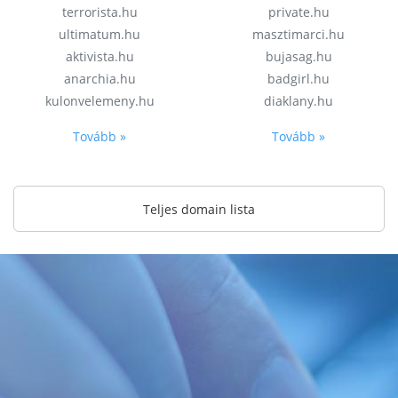
terrorista.hu
private.hu
ultimatum.hu
masztimarci.hu
aktivista.hu
bujasag.hu
anarchia.hu
badgirl.hu
kulonvelemeny.hu
diaklany.hu
Tovább »
Tovább »
Teljes domain lista