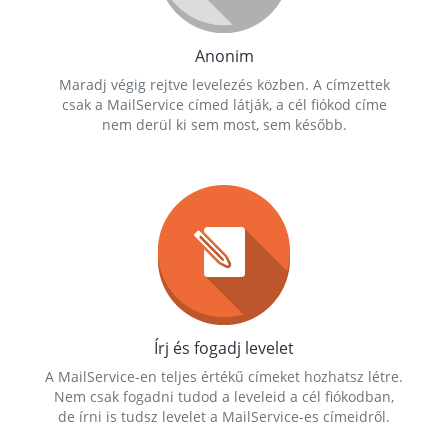
Anonim
Maradj végig rejtve levelezés közben. A címzettek
csak a MailService címed látják, a cél fiókod címe
nem derül ki sem most, sem később.
Írj és fogadj levelet
A MailService-en teljes értékű címeket hozhatsz létre.
Nem csak fogadni tudod a leveleid a cél fiókodban,
de írni is tudsz levelet a MailService-es címeidről.