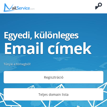
Egyedi, különleges
Email címek
Tűnj ki a tömegből!
Regisztráció
Teljes domain lista