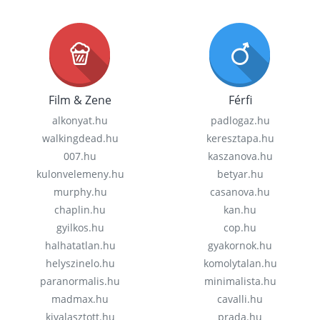
Film & Zene
Férfi
alkonyat.hu
padlogaz.hu
walkingdead.hu
keresztapa.hu
007.hu
kaszanova.hu
kulonvelemeny.hu
betyar.hu
murphy.hu
casanova.hu
chaplin.hu
kan.hu
gyilkos.hu
cop.hu
halhatatlan.hu
gyakornok.hu
helyszinelo.hu
komolytalan.hu
paranormalis.hu
minimalista.hu
madmax.hu
cavalli.hu
kivalasztott.hu
prada.hu