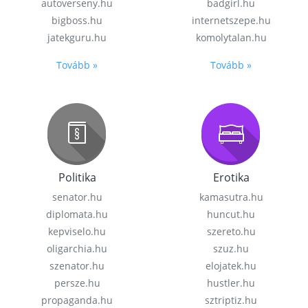
autoverseny.hu
badgirl.hu
bigboss.hu
internetszepe.hu
jatekguru.hu
komolytalan.hu
Tovább »
Tovább »
Politika
Erotika
senator.hu
kamasutra.hu
diplomata.hu
huncut.hu
kepviselo.hu
szereto.hu
oligarchia.hu
szuz.hu
szenator.hu
elojatek.hu
persze.hu
hustler.hu
propaganda.hu
sztriptiz.hu