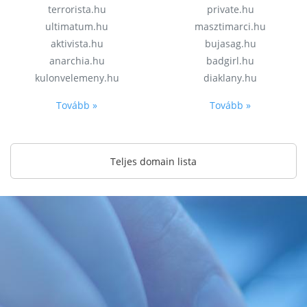
terrorista.hu
private.hu
ultimatum.hu
masztimarci.hu
aktivista.hu
bujasag.hu
anarchia.hu
badgirl.hu
kulonvelemeny.hu
diaklany.hu
Tovább »
Tovább »
Teljes domain lista