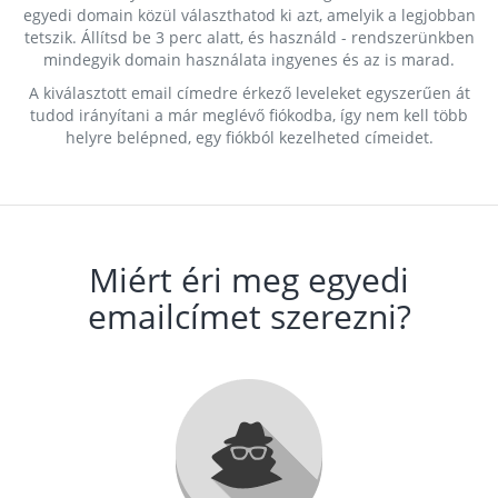
egyedi domain közül választhatod ki azt, amelyik a legjobban
tetszik. Állítsd be 3 perc alatt, és használd - rendszerünkben
mindegyik domain használata ingyenes és az is marad.
A kiválasztott email címedre érkező leveleket egyszerűen át
tudod irányítani a már meglévő fiókodba, így nem kell több
helyre belépned, egy fiókból kezelheted címeidet.
Miért éri meg egyedi
emailcímet szerezni?