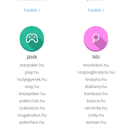
Tovább »
Tovább »
Játék
Női
starpoker.hu
missbikini.hu
play.hu
szepsegkiralyno.hu
hulyegyerek.hu
kiralyno.hu
omg.hu
diaklany.hu
texaspoker.hu
bombazo.hu
pokerclub.hu
bianca.hu
szabadulo.hu
veronika.hu
zsugabubus.hu
cindy.hu
pokerface.hu
woman.hu