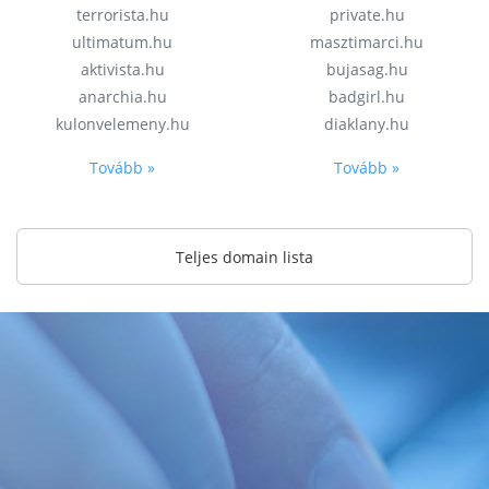
terrorista.hu
private.hu
ultimatum.hu
masztimarci.hu
aktivista.hu
bujasag.hu
anarchia.hu
badgirl.hu
kulonvelemeny.hu
diaklany.hu
Tovább »
Tovább »
Teljes domain lista