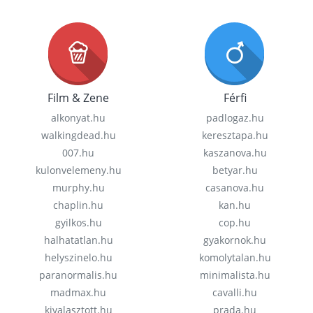
Film & Zene
Férfi
alkonyat.hu
padlogaz.hu
walkingdead.hu
keresztapa.hu
007.hu
kaszanova.hu
kulonvelemeny.hu
betyar.hu
murphy.hu
casanova.hu
chaplin.hu
kan.hu
gyilkos.hu
cop.hu
halhatatlan.hu
gyakornok.hu
helyszinelo.hu
komolytalan.hu
paranormalis.hu
minimalista.hu
madmax.hu
cavalli.hu
kivalasztott.hu
prada.hu