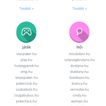
Tovább »
Tovább »
Játék
Női
starpoker.hu
missbikini.hu
play.hu
szepsegkiralyno.hu
hulyegyerek.hu
kiralyno.hu
omg.hu
diaklany.hu
texaspoker.hu
bombazo.hu
pokerclub.hu
bianca.hu
szabadulo.hu
veronika.hu
zsugabubus.hu
cindy.hu
pokerface.hu
woman.hu