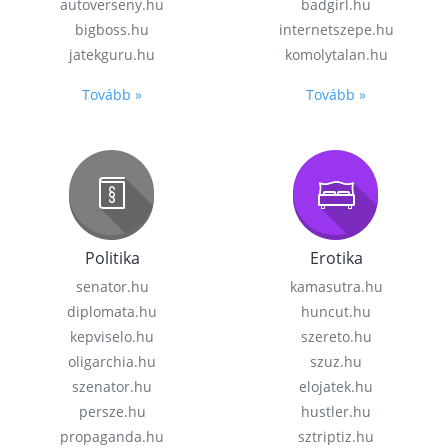
autoverseny.hu
badgirl.hu
bigboss.hu
internetszepe.hu
jatekguru.hu
komolytalan.hu
Tovább »
Tovább »
Politika
Erotika
senator.hu
kamasutra.hu
diplomata.hu
huncut.hu
kepviselo.hu
szereto.hu
oligarchia.hu
szuz.hu
szenator.hu
elojatek.hu
persze.hu
hustler.hu
propaganda.hu
sztriptiz.hu