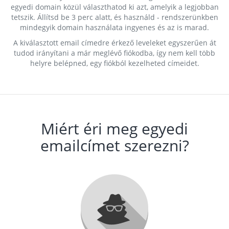
egyedi domain közül választhatod ki azt, amelyik a legjobban
tetszik. Állítsd be 3 perc alatt, és használd - rendszerünkben
mindegyik domain használata ingyenes és az is marad.
A kiválasztott email címedre érkező leveleket egyszerűen át
tudod irányítani a már meglévő fiókodba, így nem kell több
helyre belépned, egy fiókból kezelheted címeidet.
Miért éri meg egyedi
emailcímet szerezni?