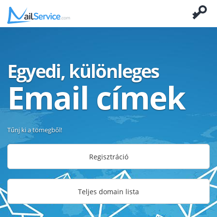
Egyedi, különleges
Email címek
Tűnj ki a tömegből!
Regisztráció
Teljes domain lista