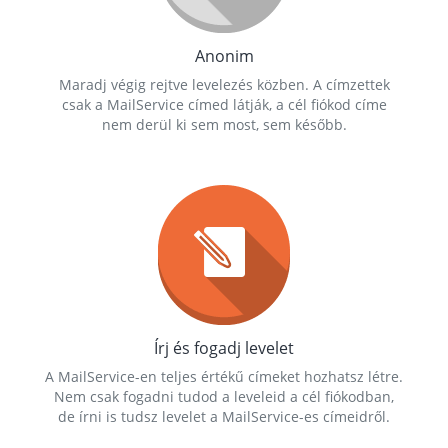
Anonim
Maradj végig rejtve levelezés közben. A címzettek
csak a MailService címed látják, a cél fiókod címe
nem derül ki sem most, sem később.
Írj és fogadj levelet
A MailService-en teljes értékű címeket hozhatsz létre.
Nem csak fogadni tudod a leveleid a cél fiókodban,
de írni is tudsz levelet a MailService-es címeidről.