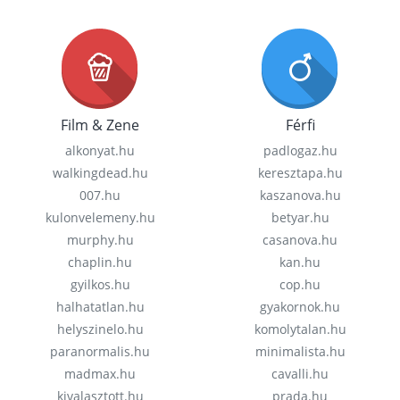
Film & Zene
Férfi
alkonyat.hu
padlogaz.hu
walkingdead.hu
keresztapa.hu
007.hu
kaszanova.hu
kulonvelemeny.hu
betyar.hu
murphy.hu
casanova.hu
chaplin.hu
kan.hu
gyilkos.hu
cop.hu
halhatatlan.hu
gyakornok.hu
helyszinelo.hu
komolytalan.hu
paranormalis.hu
minimalista.hu
madmax.hu
cavalli.hu
kivalasztott.hu
prada.hu