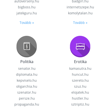
autoverseny.hu
badgirl.hu
bigboss.hu
internetszepe.hu
jatekguru.hu
komolytalan.hu
Tovább »
Tovább »
Politika
Erotika
senator.hu
kamasutra.hu
diplomata.hu
huncut.hu
kepviselo.hu
szereto.hu
oligarchia.hu
szuz.hu
szenator.hu
elojatek.hu
persze.hu
hustler.hu
propaganda.hu
sztriptiz.hu