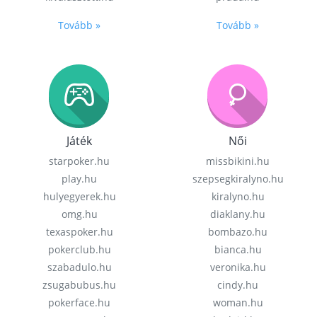
Tovább »
Tovább »
Játék
Női
starpoker.hu
missbikini.hu
play.hu
szepsegkiralyno.hu
hulyegyerek.hu
kiralyno.hu
omg.hu
diaklany.hu
texaspoker.hu
bombazo.hu
pokerclub.hu
bianca.hu
szabadulo.hu
veronika.hu
zsugabubus.hu
cindy.hu
pokerface.hu
woman.hu