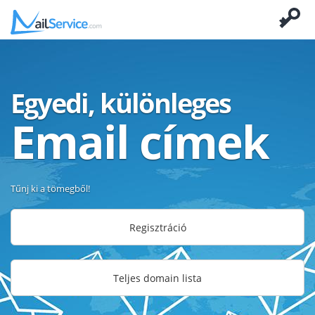
Egyedi, különleges
Email címek
Tűnj ki a tömegből!
Regisztráció
Teljes domain lista