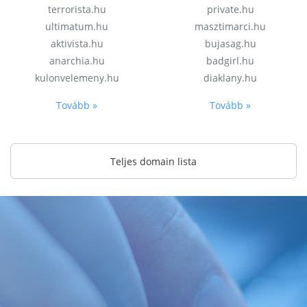
terrorista.hu
private.hu
ultimatum.hu
masztimarci.hu
aktivista.hu
bujasag.hu
anarchia.hu
badgirl.hu
kulonvelemeny.hu
diaklany.hu
Tovább »
Tovább »
Teljes domain lista