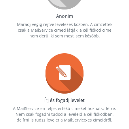
Anonim
Maradj végig rejtve levelezés közben. A címzettek
csak a MailService címed látják, a cél fiókod címe
nem derül ki sem most, sem később.
Írj és fogadj levelet
A MailService-en teljes értékű címeket hozhatsz létre.
Nem csak fogadni tudod a leveleid a cél fiókodban,
de írni is tudsz levelet a MailService-es címeidről.