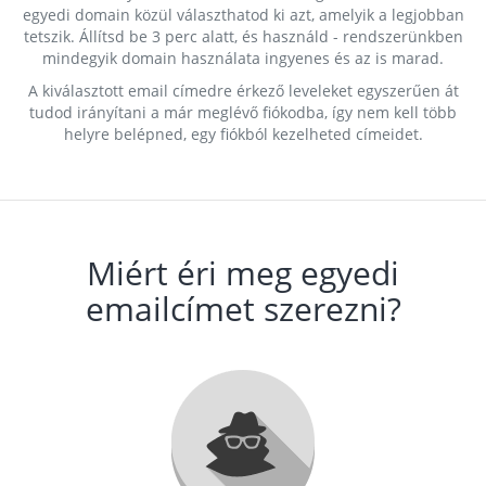
egyedi domain közül választhatod ki azt, amelyik a legjobban
tetszik. Állítsd be 3 perc alatt, és használd - rendszerünkben
mindegyik domain használata ingyenes és az is marad.
A kiválasztott email címedre érkező leveleket egyszerűen át
tudod irányítani a már meglévő fiókodba, így nem kell több
helyre belépned, egy fiókból kezelheted címeidet.
Miért éri meg egyedi
emailcímet szerezni?