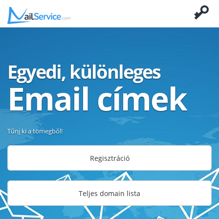
Egyedi, különleges
Email címek
Tűnj ki a tömegből!
Regisztráció
Teljes domain lista