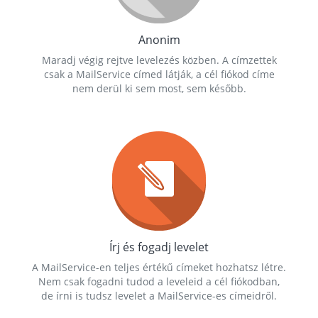
Anonim
Maradj végig rejtve levelezés közben. A címzettek
csak a MailService címed látják, a cél fiókod címe
nem derül ki sem most, sem később.
Írj és fogadj levelet
A MailService-en teljes értékű címeket hozhatsz létre.
Nem csak fogadni tudod a leveleid a cél fiókodban,
de írni is tudsz levelet a MailService-es címeidről.