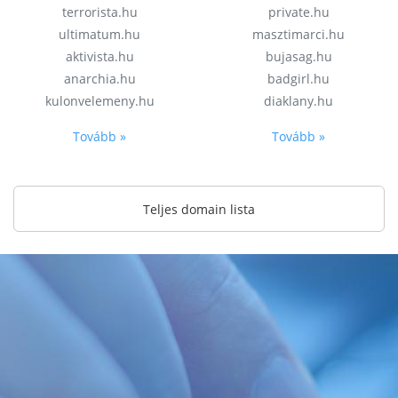
terrorista.hu
private.hu
ultimatum.hu
masztimarci.hu
aktivista.hu
bujasag.hu
anarchia.hu
badgirl.hu
kulonvelemeny.hu
diaklany.hu
Tovább »
Tovább »
Teljes domain lista