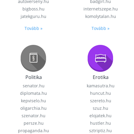
autoverseny.hu
badgirl.hu
bigboss.hu
internetszepe.hu
jatekguru.hu
komolytalan.hu
Tovább »
Tovább »
Politika
Erotika
senator.hu
kamasutra.hu
diplomata.hu
huncut.hu
kepviselo.hu
szereto.hu
oligarchia.hu
szuz.hu
szenator.hu
elojatek.hu
persze.hu
hustler.hu
propaganda.hu
sztriptiz.hu