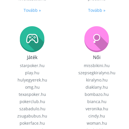
Tovább »
Tovább »
Játék
Női
starpoker.hu
missbikini.hu
play.hu
szepsegkiralyno.hu
hulyegyerek.hu
kiralyno.hu
omg.hu
diaklany.hu
texaspoker.hu
bombazo.hu
pokerclub.hu
bianca.hu
szabadulo.hu
veronika.hu
zsugabubus.hu
cindy.hu
pokerface.hu
woman.hu