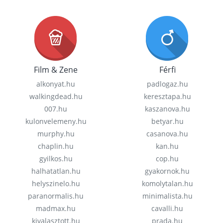
Film & Zene
Férfi
alkonyat.hu
padlogaz.hu
walkingdead.hu
keresztapa.hu
007.hu
kaszanova.hu
kulonvelemeny.hu
betyar.hu
murphy.hu
casanova.hu
chaplin.hu
kan.hu
gyilkos.hu
cop.hu
halhatatlan.hu
gyakornok.hu
helyszinelo.hu
komolytalan.hu
paranormalis.hu
minimalista.hu
madmax.hu
cavalli.hu
kivalasztott.hu
prada.hu