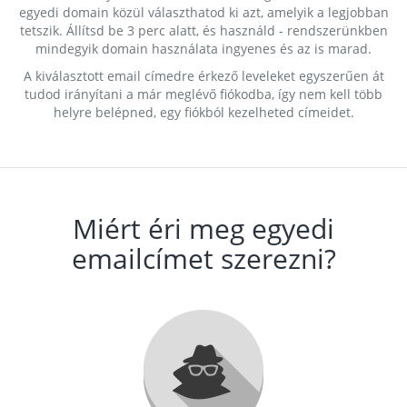
egyedi domain közül választhatod ki azt, amelyik a legjobban
tetszik. Állítsd be 3 perc alatt, és használd - rendszerünkben
mindegyik domain használata ingyenes és az is marad.
A kiválasztott email címedre érkező leveleket egyszerűen át
tudod irányítani a már meglévő fiókodba, így nem kell több
helyre belépned, egy fiókból kezelheted címeidet.
Miért éri meg egyedi
emailcímet szerezni?