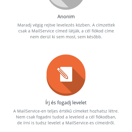
Anonim
Maradj végig rejtve levelezés közben. A címzettek
csak a MailService címed látják, a cél fiókod címe
nem derül ki sem most, sem később.
Írj és fogadj levelet
A MailService-en teljes értékű címeket hozhatsz létre.
Nem csak fogadni tudod a leveleid a cél fiókodban,
de írni is tudsz levelet a MailService-es címeidről.