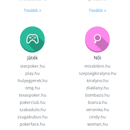
Tovább »
Tovább »
Játék
Női
starpoker.hu
missbikini.hu
play.hu
szepsegkiralyno.hu
hulyegyerek.hu
kiralyno.hu
omg.hu
diaklany.hu
texaspoker.hu
bombazo.hu
pokerclub.hu
bianca.hu
szabadulo.hu
veronika.hu
zsugabubus.hu
cindy.hu
pokerface.hu
woman.hu