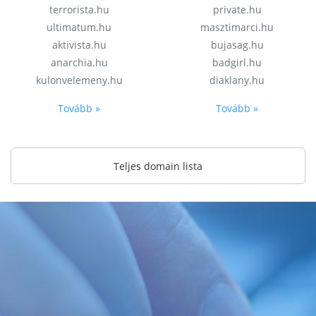
terrorista.hu
private.hu
ultimatum.hu
masztimarci.hu
aktivista.hu
bujasag.hu
anarchia.hu
badgirl.hu
kulonvelemeny.hu
diaklany.hu
Tovább »
Tovább »
Teljes domain lista