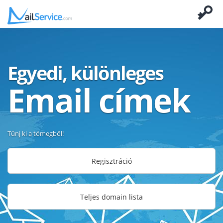
Egyedi, különleges
Email címek
Tűnj ki a tömegből!
Regisztráció
Teljes domain lista