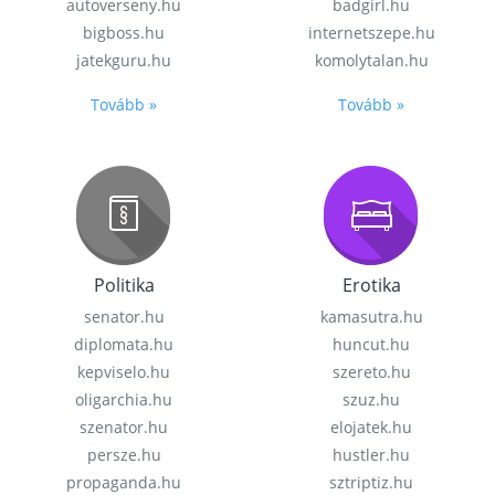
autoverseny.hu
badgirl.hu
bigboss.hu
internetszepe.hu
jatekguru.hu
komolytalan.hu
Tovább »
Tovább »
Politika
Erotika
senator.hu
kamasutra.hu
diplomata.hu
huncut.hu
kepviselo.hu
szereto.hu
oligarchia.hu
szuz.hu
szenator.hu
elojatek.hu
persze.hu
hustler.hu
propaganda.hu
sztriptiz.hu