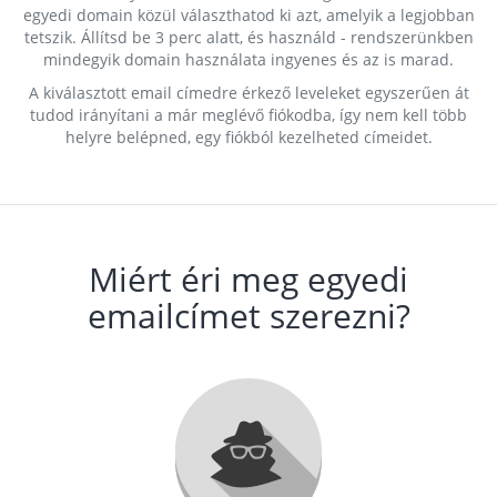
egyedi domain közül választhatod ki azt, amelyik a legjobban
tetszik. Állítsd be 3 perc alatt, és használd - rendszerünkben
mindegyik domain használata ingyenes és az is marad.
A kiválasztott email címedre érkező leveleket egyszerűen át
tudod irányítani a már meglévő fiókodba, így nem kell több
helyre belépned, egy fiókból kezelheted címeidet.
Miért éri meg egyedi
emailcímet szerezni?