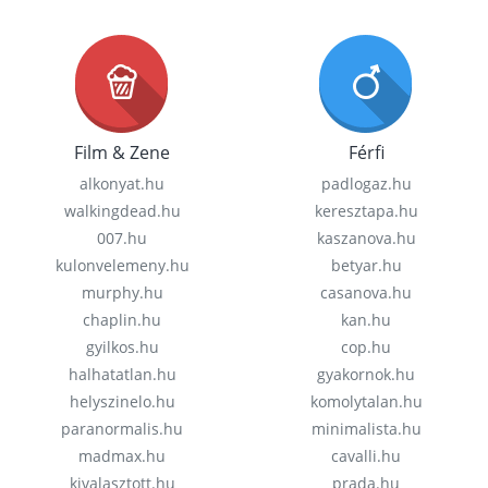
Film & Zene
Férfi
alkonyat.hu
padlogaz.hu
walkingdead.hu
keresztapa.hu
007.hu
kaszanova.hu
kulonvelemeny.hu
betyar.hu
murphy.hu
casanova.hu
chaplin.hu
kan.hu
gyilkos.hu
cop.hu
halhatatlan.hu
gyakornok.hu
helyszinelo.hu
komolytalan.hu
paranormalis.hu
minimalista.hu
madmax.hu
cavalli.hu
kivalasztott.hu
prada.hu