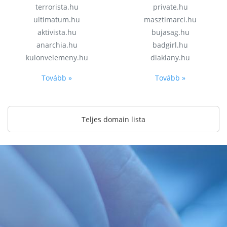
terrorista.hu
private.hu
ultimatum.hu
masztimarci.hu
aktivista.hu
bujasag.hu
anarchia.hu
badgirl.hu
kulonvelemeny.hu
diaklany.hu
Tovább »
Tovább »
Teljes domain lista