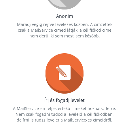
Anonim
Maradj végig rejtve levelezés közben. A címzettek
csak a MailService címed látják, a cél fiókod címe
nem derül ki sem most, sem később.
Írj és fogadj levelet
A MailService-en teljes értékű címeket hozhatsz létre.
Nem csak fogadni tudod a leveleid a cél fiókodban,
de írni is tudsz levelet a MailService-es címeidről.