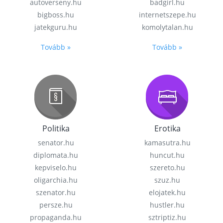
autoverseny.hu
badgirl.hu
bigboss.hu
internetszepe.hu
jatekguru.hu
komolytalan.hu
Tovább »
Tovább »
Politika
Erotika
senator.hu
kamasutra.hu
diplomata.hu
huncut.hu
kepviselo.hu
szereto.hu
oligarchia.hu
szuz.hu
szenator.hu
elojatek.hu
persze.hu
hustler.hu
propaganda.hu
sztriptiz.hu