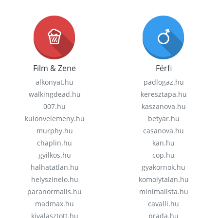
Film & Zene
Férfi
alkonyat.hu
padlogaz.hu
walkingdead.hu
keresztapa.hu
007.hu
kaszanova.hu
kulonvelemeny.hu
betyar.hu
murphy.hu
casanova.hu
chaplin.hu
kan.hu
gyilkos.hu
cop.hu
halhatatlan.hu
gyakornok.hu
helyszinelo.hu
komolytalan.hu
paranormalis.hu
minimalista.hu
madmax.hu
cavalli.hu
kivalasztott.hu
prada.hu