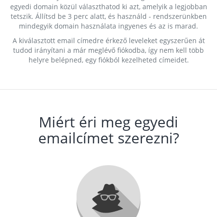
egyedi domain közül választhatod ki azt, amelyik a legjobban
tetszik. Állítsd be 3 perc alatt, és használd - rendszerünkben
mindegyik domain használata ingyenes és az is marad.
A kiválasztott email címedre érkező leveleket egyszerűen át
tudod irányítani a már meglévő fiókodba, így nem kell több
helyre belépned, egy fiókból kezelheted címeidet.
Miért éri meg egyedi
emailcímet szerezni?