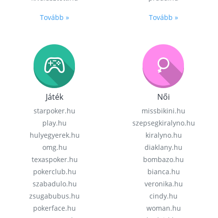
Tovább »
Tovább »
Játék
Női
starpoker.hu
missbikini.hu
play.hu
szepsegkiralyno.hu
hulyegyerek.hu
kiralyno.hu
omg.hu
diaklany.hu
texaspoker.hu
bombazo.hu
pokerclub.hu
bianca.hu
szabadulo.hu
veronika.hu
zsugabubus.hu
cindy.hu
pokerface.hu
woman.hu