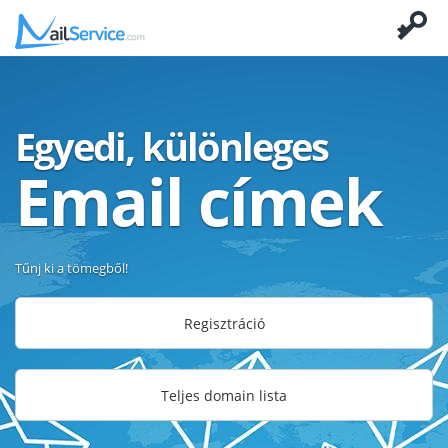
Egyedi, különleges
Email címek
Tűnj ki a tömegből!
Regisztráció
Teljes domain lista