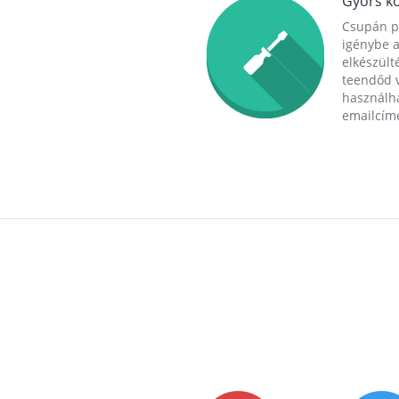
Gyors ko
Csupán p
igénybe a
elkészülté
teendőd v
használha
emailcím