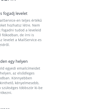
és fogadj levelet
ilService-en teljes értékű
eket hozhatsz létre. Nem
 fogadni tudod a leveleid
l fiókodban, de írni is
z levelet a MailService-es
idről.
den egy helyen
eld egyedi emailcímeidet
helyen, az elsődleges
kodban. Könnyebben
ekinthető, kényelmesebb,
 szükséges többször ki-be
ntkezni.