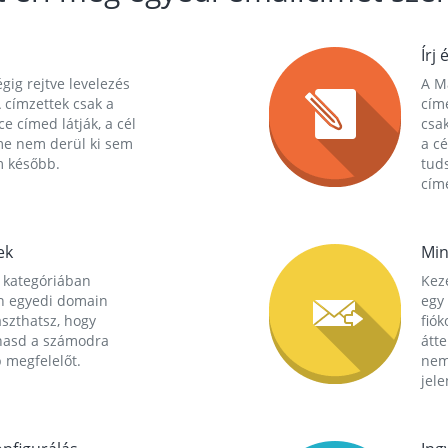
Írj 
gig rejtve levelezés
A Ma
 címzettek csak a
cím
ce címed látják, a cél
csak
me nem derül ki sem
a cé
m később.
tuds
címe
ek
Min
 kategóriában
Kez
n egyedi domain
egy 
aszthatsz, hogy
fió
hasd a számodra
átt
 megfelelőt.
nem
jele