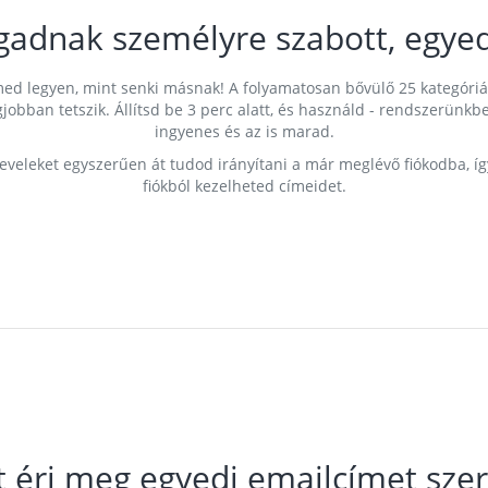
gadnak személyre szabott, egyed
címed legyen, mint senki másnak! A folyamatosan bővülő 25 kategóri
egjobban tetszik. Állítsd be 3 perc alatt, és használd - rendszerü
ingyenes és az is marad.
leveleket egyszerűen át tudod irányítani a már meglévő fiókodba, í
fiókból kezelheted címeidet.
t éri meg egyedi emailcímet szer