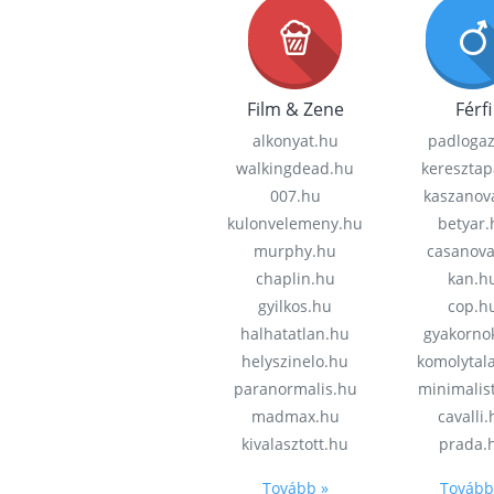
Film & Zene
Férfi
alkonyat.hu
padloga
walkingdead.hu
keresztap
007.hu
kaszanov
kulonvelemeny.hu
betyar.
murphy.hu
casanov
chaplin.hu
kan.h
gyilkos.hu
cop.h
halhatatlan.hu
gyakorno
helyszinelo.hu
komolytal
paranormalis.hu
minimalis
madmax.hu
cavalli
kivalasztott.hu
prada.
Tovább »
Tovább