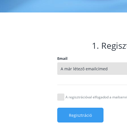
1. Regisz
Email
A regisztrációval elfogadod a mailser
Regisztráció