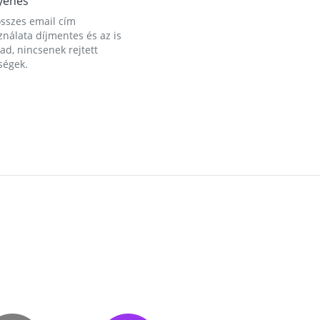
yenes
összes email cím
nálata díjmentes és az is
d, nincsenek rejtett
ségek.