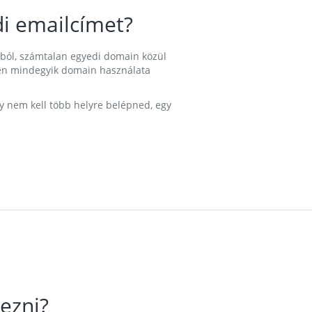
i emailcímet?
ából, számtalan egyedi domain közül
nkben mindegyik domain használata
gy nem kell több helyre belépned, egy
ezni?