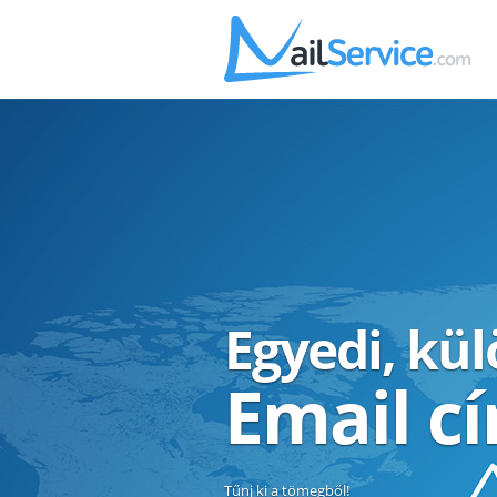
Egyedi, kü
Email c
Tűnj ki a tömegből!