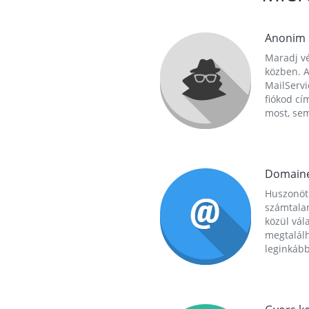
Anonim
Maradj vé
közben. A
MailServi
fiókod cí
most, se
Domain
Huszonöt
számtala
közül vál
megtalál
leginkább