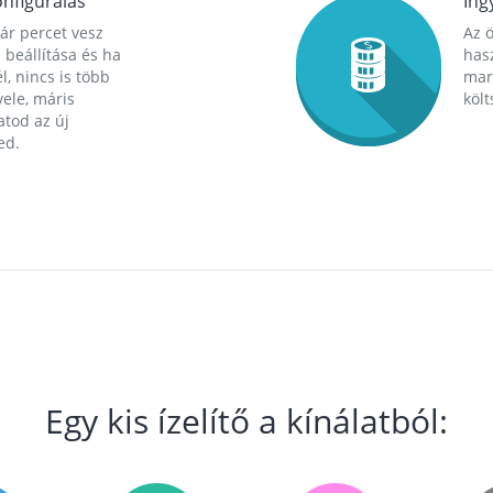
nfigurálás
Ing
ár percet vesz
Az 
 beállítása és ha
hasz
l, nincs is több
mara
ele, máris
költ
tod az új
ed.
Egy kis ízelítő a kínálatból: