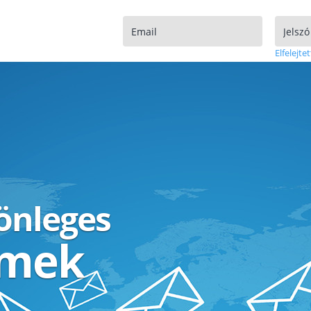
Elfelejtet
lönleges
ímek