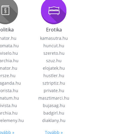
olitika
Erotika
nator.hu
kamasutra.hu
lomata.hu
huncut.hu
viselo.hu
szereto.hu
garchia.hu
szuz.hu
enator.hu
elojatek.hu
rsze.hu
hustler.hu
aganda.hu
sztriptiz.hu
rorista.hu
private.hu
imatum.hu
masztimarci.hu
ivista.hu
bujasag.hu
archia.hu
badgirl.hu
velemeny.hu
diaklany.hu
ovább »
Tovább »