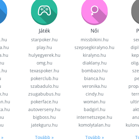
Játék
Női
P
z.hu
starpoker.hu
missbikini.hu
se
a.hu
play.hu
szepsegkiralyno.hu
dip
a.hu
hulyegyerek.hu
kiralyno.hu
kep
hu
omg.hu
diaklany.hu
oli
a.hu
texaspoker.hu
bombazo.hu
sz
u
pokerclub.hu
bianca.hu
pe
u
szabadulo.hu
veronika.hu
prop
k.hu
zsugabubus.hu
cindy.hu
ter
an.hu
pokerface.hu
woman.hu
ult
ta.hu
autoverseny.hu
badgirl.hu
akt
.hu
bigboss.hu
internetszepe.hu
an
hu
jatekguru.hu
komolytalan.hu
kulon
 »
Tovább »
Tovább »
T