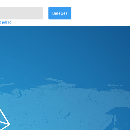
Belépés
t jelszó