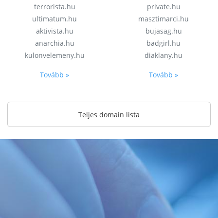
terrorista.hu
private.hu
ultimatum.hu
masztimarci.hu
aktivista.hu
bujasag.hu
anarchia.hu
badgirl.hu
kulonvelemeny.hu
diaklany.hu
Tovább »
Tovább »
Teljes domain lista