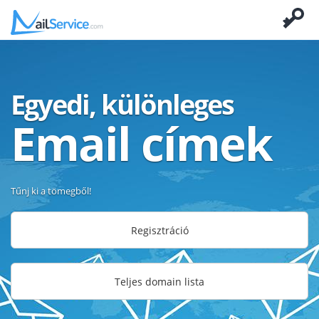
Egyedi, különleges
Email címek
Tűnj ki a tömegből!
Regisztráció
Teljes domain lista