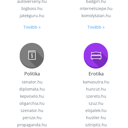
autoverseny.hu
badgirl.hu
bigboss.hu
internetszepe.hu
jatekguru.hu
komolytalan.hu
Tovább »
Tovább »
Politika
Erotika
senator.hu
kamasutra.hu
diplomata.hu
huncut.hu
kepviselo.hu
szereto.hu
oligarchia.hu
szuz.hu
szenator.hu
elojatek.hu
persze.hu
hustler.hu
propaganda.hu
sztriptiz.hu