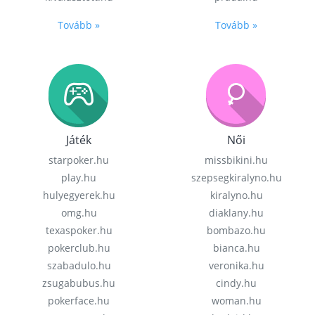
Tovább »
Tovább »
Játék
Női
starpoker.hu
missbikini.hu
play.hu
szepsegkiralyno.hu
hulyegyerek.hu
kiralyno.hu
omg.hu
diaklany.hu
texaspoker.hu
bombazo.hu
pokerclub.hu
bianca.hu
szabadulo.hu
veronika.hu
zsugabubus.hu
cindy.hu
pokerface.hu
woman.hu