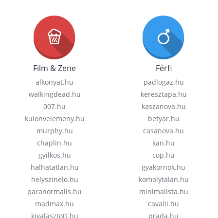
Film & Zene
Férfi
alkonyat.hu
padlogaz.hu
walkingdead.hu
keresztapa.hu
007.hu
kaszanova.hu
kulonvelemeny.hu
betyar.hu
murphy.hu
casanova.hu
chaplin.hu
kan.hu
gyilkos.hu
cop.hu
halhatatlan.hu
gyakornok.hu
helyszinelo.hu
komolytalan.hu
paranormalis.hu
minimalista.hu
madmax.hu
cavalli.hu
kivalasztott.hu
prada.hu