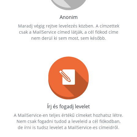
Anonim
Maradj végig rejtve levelezés közben. A címzettek
csak a MailService címed látják, a cél fiókod címe
nem derül ki sem most, sem később.
Írj és fogadj levelet
A MailService-en teljes értékű címeket hozhatsz létre.
Nem csak fogadni tudod a leveleid a cél fiókodban,
de írni is tudsz levelet a MailService-es címeidről.