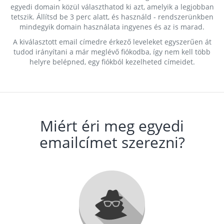
egyedi domain közül választhatod ki azt, amelyik a legjobban
tetszik. Állítsd be 3 perc alatt, és használd - rendszerünkben
mindegyik domain használata ingyenes és az is marad.
A kiválasztott email címedre érkező leveleket egyszerűen át
tudod irányítani a már meglévő fiókodba, így nem kell több
helyre belépned, egy fiókból kezelheted címeidet.
Miért éri meg egyedi
emailcímet szerezni?