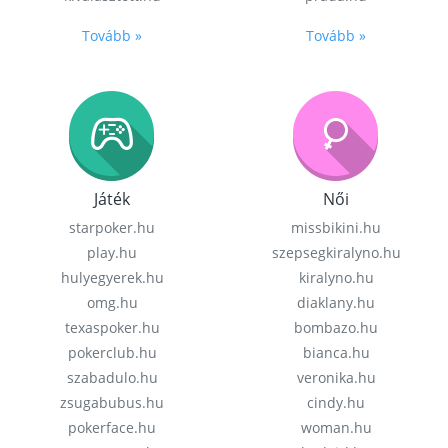
Tovább »
Tovább »
Játék
Női
starpoker.hu
missbikini.hu
play.hu
szepsegkiralyno.hu
hulyegyerek.hu
kiralyno.hu
omg.hu
diaklany.hu
texaspoker.hu
bombazo.hu
pokerclub.hu
bianca.hu
szabadulo.hu
veronika.hu
zsugabubus.hu
cindy.hu
pokerface.hu
woman.hu