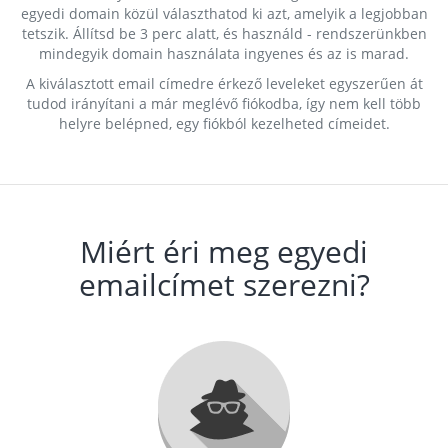
egyedi domain közül választhatod ki azt, amelyik a legjobban
tetszik. Állítsd be 3 perc alatt, és használd - rendszerünkben
mindegyik domain használata ingyenes és az is marad.
A kiválasztott email címedre érkező leveleket egyszerűen át
tudod irányítani a már meglévő fiókodba, így nem kell több
helyre belépned, egy fiókból kezelheted címeidet.
Miért éri meg egyedi
emailcímet szerezni?