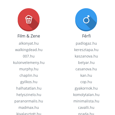
Film & Zene
Férfi
alkonyat.hu
padlogaz.hu
walkingdead.hu
keresztapa.hu
007.hu
kaszanova.hu
kulonvelemeny.hu
betyar.hu
murphy.hu
casanova.hu
chaplin.hu
kan.hu
gyilkos.hu
cop.hu
halhatatlan.hu
gyakornok.hu
helyszinelo.hu
komolytalan.hu
paranormalis.hu
minimalista.hu
madmax.hu
cavalli.hu
kivalasztott.hu
prada.hu