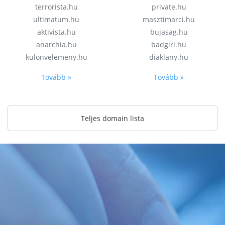
terrorista.hu
private.hu
ultimatum.hu
masztimarci.hu
aktivista.hu
bujasag.hu
anarchia.hu
badgirl.hu
kulonvelemeny.hu
diaklany.hu
Tovább »
Tovább »
Teljes domain lista