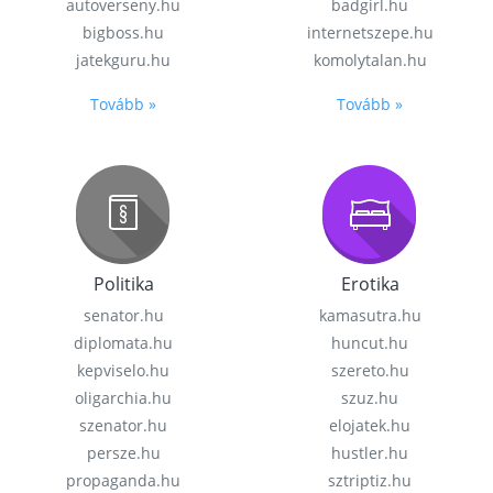
autoverseny.hu
badgirl.hu
bigboss.hu
internetszepe.hu
jatekguru.hu
komolytalan.hu
Tovább »
Tovább »
Politika
Erotika
senator.hu
kamasutra.hu
diplomata.hu
huncut.hu
kepviselo.hu
szereto.hu
oligarchia.hu
szuz.hu
szenator.hu
elojatek.hu
persze.hu
hustler.hu
propaganda.hu
sztriptiz.hu