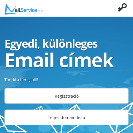
Egyedi, különleges
Email címek
Tűnj ki a tömegből!
Regisztráció
Teljes domain lista