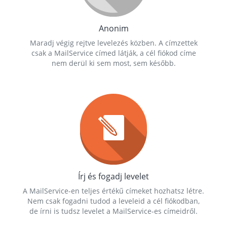
Anonim
Maradj végig rejtve levelezés közben. A címzettek
csak a MailService címed látják, a cél fiókod címe
nem derül ki sem most, sem később.
Írj és fogadj levelet
A MailService-en teljes értékű címeket hozhatsz létre.
Nem csak fogadni tudod a leveleid a cél fiókodban,
de írni is tudsz levelet a MailService-es címeidről.