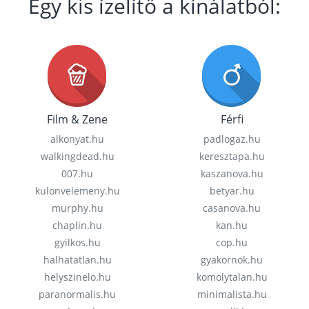
Egy kis ízelítő a kínálatból:
Film & Zene
Férfi
alkonyat.hu
padlogaz.hu
walkingdead.hu
keresztapa.hu
007.hu
kaszanova.hu
kulonvelemeny.hu
betyar.hu
murphy.hu
casanova.hu
chaplin.hu
kan.hu
gyilkos.hu
cop.hu
halhatatlan.hu
gyakornok.hu
helyszinelo.hu
komolytalan.hu
paranormalis.hu
minimalista.hu