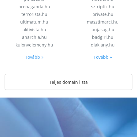
propaganda.hu
sztriptiz.hu
terrorista.hu
private.hu
ultimatum.hu
masztimarci.hu
aktivista.hu
bujasag.hu
anarchia.hu
badgirl.hu
kulonvelemeny.hu
diaklany.hu
Tovább »
Tovább »
Teljes domain lista