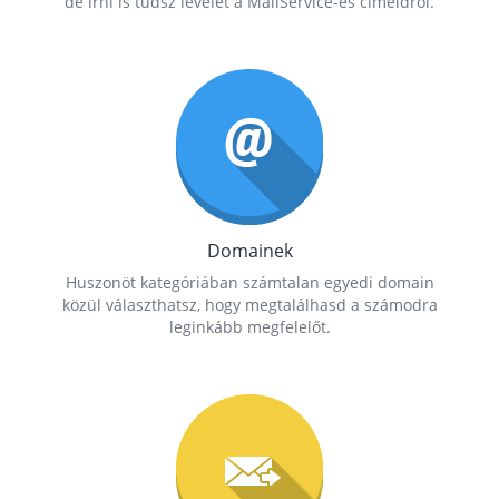
de írni is tudsz levelet a MailService-es címeidről.
Domainek
Huszonöt kategóriában számtalan egyedi domain
közül választhatsz, hogy megtalálhasd a számodra
leginkább megfelelőt.