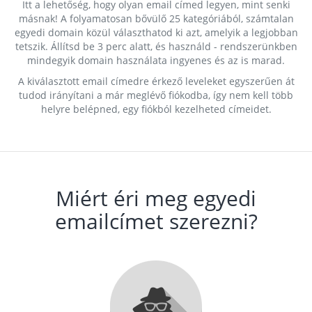
Itt a lehetőség, hogy olyan email címed legyen, mint senki
másnak! A folyamatosan bővülő 25 kategóriából, számtalan
egyedi domain közül választhatod ki azt, amelyik a legjobban
tetszik. Állítsd be 3 perc alatt, és használd - rendszerünkben
mindegyik domain használata ingyenes és az is marad.
A kiválasztott email címedre érkező leveleket egyszerűen át
tudod irányítani a már meglévő fiókodba, így nem kell több
helyre belépned, egy fiókból kezelheted címeidet.
Miért éri meg egyedi
emailcímet szerezni?