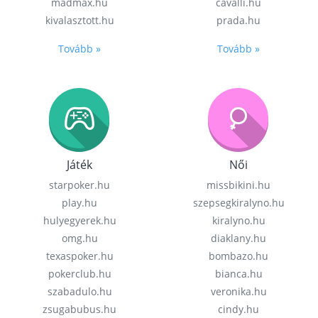
madmax.hu
cavalli.hu
kivalasztott.hu
prada.hu
Tovább »
Tovább »
Játék
Női
starpoker.hu
missbikini.hu
play.hu
szepsegkiralyno.hu
hulyegyerek.hu
kiralyno.hu
omg.hu
diaklany.hu
texaspoker.hu
bombazo.hu
pokerclub.hu
bianca.hu
szabadulo.hu
veronika.hu
zsugabubus.hu
cindy.hu