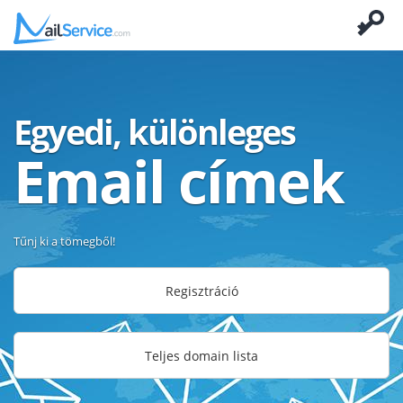
Egyedi, különleges
Email címek
Tűnj ki a tömegből!
Regisztráció
Teljes domain lista