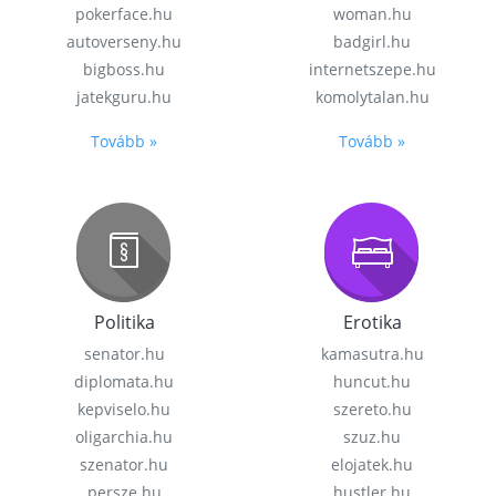
pokerface.hu
woman.hu
autoverseny.hu
badgirl.hu
bigboss.hu
internetszepe.hu
jatekguru.hu
komolytalan.hu
Tovább »
Tovább »
Politika
Erotika
senator.hu
kamasutra.hu
diplomata.hu
huncut.hu
kepviselo.hu
szereto.hu
oligarchia.hu
szuz.hu
szenator.hu
elojatek.hu
persze.hu
hustler.hu