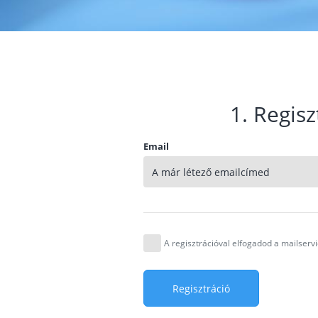
1. Regisz
Email
A regisztrációval elfogadod a mailser
Regisztráció