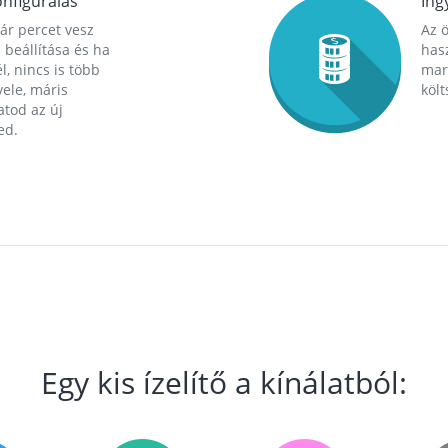
nfigurálás
Ing
ár percet vesz
Az 
 beállítása és ha
hasz
l, nincs is több
mara
ele, máris
költ
tod az új
ed.
Egy kis ízelítő a kínálatból: