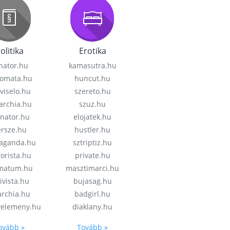
olitika
Erotika
nator.hu
kamasutra.hu
lomata.hu
huncut.hu
viselo.hu
szereto.hu
garchia.hu
szuz.hu
enator.hu
elojatek.hu
rsze.hu
hustler.hu
aganda.hu
sztriptiz.hu
rorista.hu
private.hu
imatum.hu
masztimarci.hu
ivista.hu
bujasag.hu
archia.hu
badgirl.hu
velemeny.hu
diaklany.hu
ovább »
Tovább »