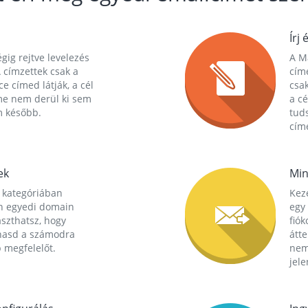
Írj 
gig rejtve levelezés
A Ma
 címzettek csak a
cím
ce címed látják, a cél
csak
me nem derül ki sem
a cé
m később.
tuds
címe
ek
Min
 kategóriában
Kez
n egyedi domain
egy 
aszthatsz, hogy
fió
hasd a számodra
átt
 megfelelőt.
nem
jele