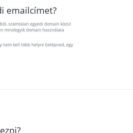
i emailcímet?
ából, számtalan egyedi domain közül
nkben mindegyik domain használata
gy nem kell több helyre belépned, egy
ezni?