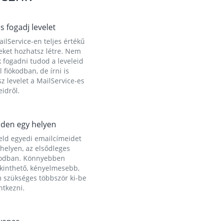
és fogadj levelet
ilService-en teljes értékű
eket hozhatsz létre. Nem
 fogadni tudod a leveleid
l fiókodban, de írni is
z levelet a MailService-es
idről.
den egy helyen
eld egyedi emailcímeidet
helyen, az elsődleges
kodban. Könnyebben
ekinthető, kényelmesebb,
 szükséges többször ki-be
ntkezni.