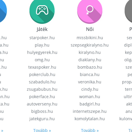
Játék
Női
P
z.hu
starpoker.hu
missbikini.hu
se
a.hu
play.hu
szepsegkiralyno.hu
dip
a.hu
hulyegyerek.hu
kiralyno.hu
kep
hu
omg.hu
diaklany.hu
oli
a.hu
texaspoker.hu
bombazo.hu
sz
u
pokerclub.hu
bianca.hu
pe
u
szabadulo.hu
veronika.hu
prop
k.hu
zsugabubus.hu
cindy.hu
ter
an.hu
pokerface.hu
woman.hu
ult
ta.hu
autoverseny.hu
badgirl.hu
akt
.hu
bigboss.hu
internetszepe.hu
an
hu
jatekguru.hu
komolytalan.hu
kulon
 »
Tovább »
Tovább »
T