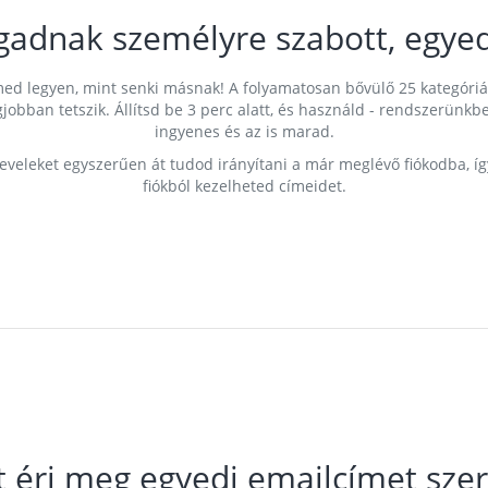
gadnak személyre szabott, egyed
címed legyen, mint senki másnak! A folyamatosan bővülő 25 kategóri
egjobban tetszik. Állítsd be 3 perc alatt, és használd - rendszerü
ingyenes és az is marad.
leveleket egyszerűen át tudod irányítani a már meglévő fiókodba, í
fiókból kezelheted címeidet.
t éri meg egyedi emailcímet szer