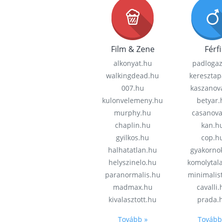
Film & Zene
Férfi
alkonyat.hu
padloga
walkingdead.hu
keresztap
007.hu
kaszanov
kulonvelemeny.hu
betyar.
murphy.hu
casanov
chaplin.hu
kan.h
gyilkos.hu
cop.h
halhatatlan.hu
gyakorno
helyszinelo.hu
komolytal
paranormalis.hu
minimalis
madmax.hu
cavalli
kivalasztott.hu
prada.
Tovább »
Tovább