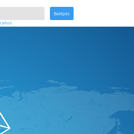
Belépés
t jelszó