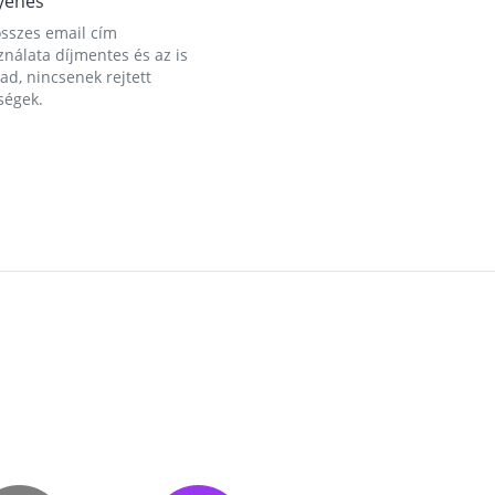
yenes
összes email cím
nálata díjmentes és az is
d, nincsenek rejtett
ségek.