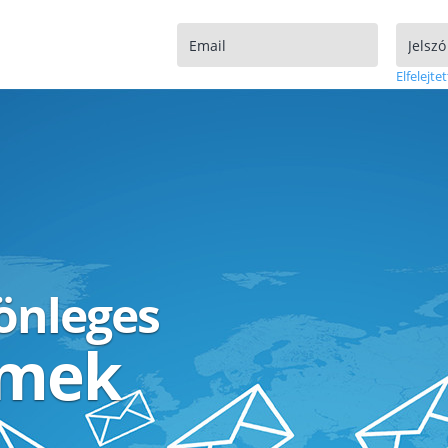
Elfelejtet
lönleges
ímek