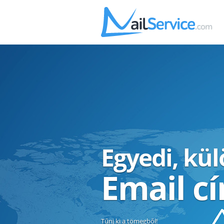
Egyedi, kü
Email c
Tűnj ki a tömegből!