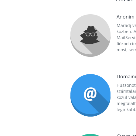
Anonim
Maradj vé
közben. A
MailServi
fiókod cí
most, se
Domain
Huszonöt
számtala
közül vál
megtalál
leginkább