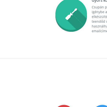
Gyors ko
Csupán p
igénybe a
elkészülté
teendőd v
használha
emailcím