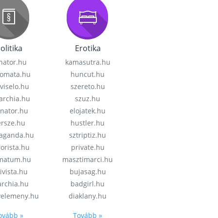
olitika
Erotika
nator.hu
kamasutra.hu
lomata.hu
huncut.hu
viselo.hu
szereto.hu
garchia.hu
szuz.hu
enator.hu
elojatek.hu
rsze.hu
hustler.hu
aganda.hu
sztriptiz.hu
rorista.hu
private.hu
imatum.hu
masztimarci.hu
ivista.hu
bujasag.hu
archia.hu
badgirl.hu
velemeny.hu
diaklany.hu
ovább »
Tovább »