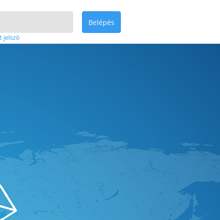
Belépés
t jelszó