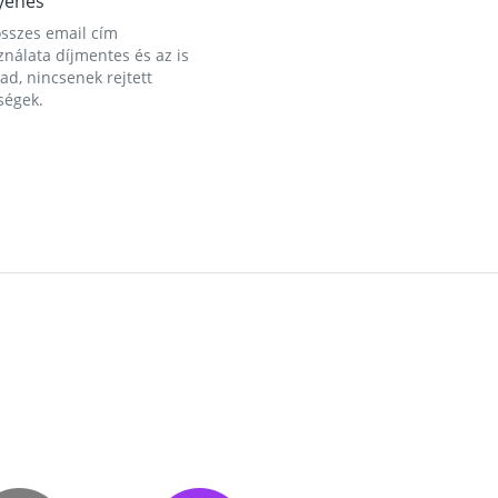
yenes
összes email cím
nálata díjmentes és az is
d, nincsenek rejtett
ségek.