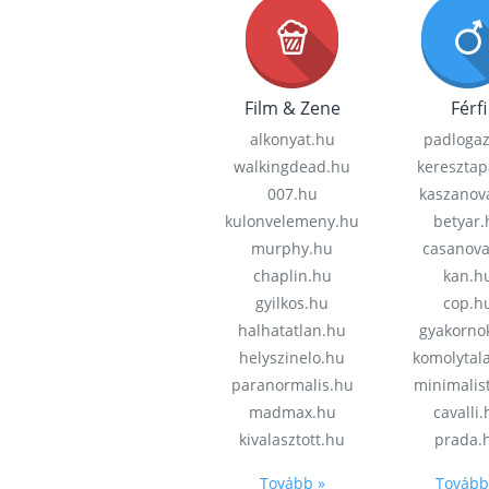
Film & Zene
Férfi
alkonyat.hu
padloga
walkingdead.hu
keresztap
007.hu
kaszanov
kulonvelemeny.hu
betyar.
murphy.hu
casanov
chaplin.hu
kan.h
gyilkos.hu
cop.h
halhatatlan.hu
gyakorno
helyszinelo.hu
komolytal
paranormalis.hu
minimalis
madmax.hu
cavalli
kivalasztott.hu
prada.
Tovább »
Tovább