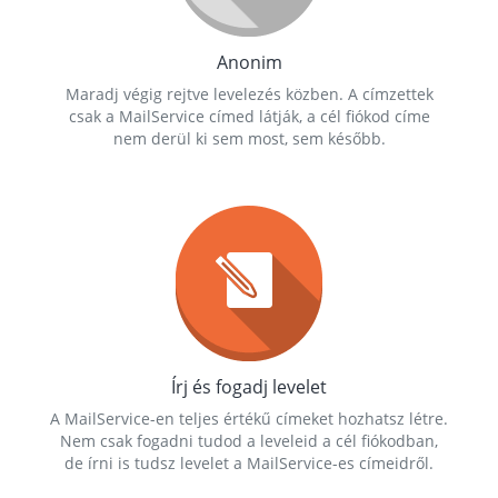
Anonim
Maradj végig rejtve levelezés közben. A címzettek
csak a MailService címed látják, a cél fiókod címe
nem derül ki sem most, sem később.
Írj és fogadj levelet
A MailService-en teljes értékű címeket hozhatsz létre.
Nem csak fogadni tudod a leveleid a cél fiókodban,
de írni is tudsz levelet a MailService-es címeidről.