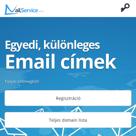
Egyedi, különleges
Email címek
Tűnj ki a tömegből!
Regisztráció
Teljes domain lista