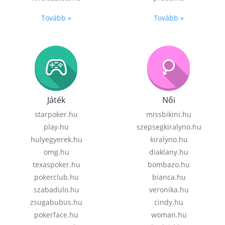
Tovább »
Tovább »
Játék
Női
starpoker.hu
missbikini.hu
play.hu
szepsegkiralyno.hu
hulyegyerek.hu
kiralyno.hu
omg.hu
diaklany.hu
texaspoker.hu
bombazo.hu
pokerclub.hu
bianca.hu
szabadulo.hu
veronika.hu
zsugabubus.hu
cindy.hu
pokerface.hu
woman.hu