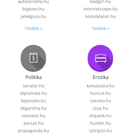
autoverseny.hu
badgirl.hu
bigboss.hu
internetszepe.hu
jatekguru.hu
komolytalan.hu
Tovább »
Tovább »
Politika
Erotika
senator.hu
kamasutra.hu
diplomata.hu
huncut.hu
kepviselo.hu
szereto.hu
oligarchia.hu
szuz.hu
szenator.hu
elojatek.hu
persze.hu
hustler.hu
propaganda.hu
sztriptiz.hu