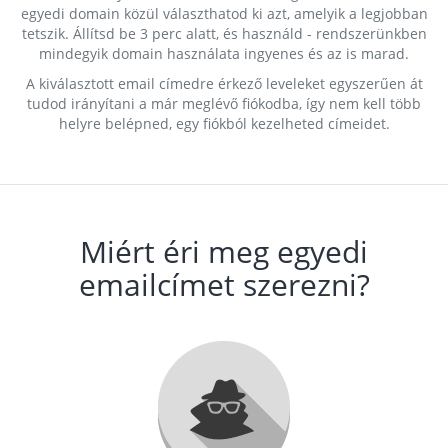
egyedi domain közül választhatod ki azt, amelyik a legjobban
tetszik. Állítsd be 3 perc alatt, és használd - rendszerünkben
mindegyik domain használata ingyenes és az is marad.
A kiválasztott email címedre érkező leveleket egyszerűen át
tudod irányítani a már meglévő fiókodba, így nem kell több
helyre belépned, egy fiókból kezelheted címeidet.
Miért éri meg egyedi
emailcímet szerezni?