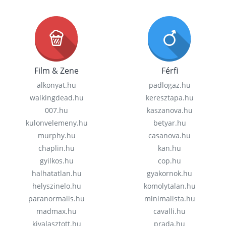
Film & Zene
Férfi
alkonyat.hu
padlogaz.hu
walkingdead.hu
keresztapa.hu
007.hu
kaszanova.hu
kulonvelemeny.hu
betyar.hu
murphy.hu
casanova.hu
chaplin.hu
kan.hu
gyilkos.hu
cop.hu
halhatatlan.hu
gyakornok.hu
helyszinelo.hu
komolytalan.hu
paranormalis.hu
minimalista.hu
madmax.hu
cavalli.hu
kivalasztott.hu
prada.hu