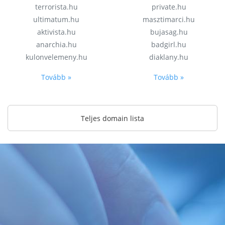
terrorista.hu
private.hu
ultimatum.hu
masztimarci.hu
aktivista.hu
bujasag.hu
anarchia.hu
badgirl.hu
kulonvelemeny.hu
diaklany.hu
Tovább »
Tovább »
Teljes domain lista