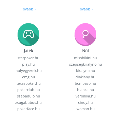
Tovább »
Tovább »
Játék
Női
starpoker.hu
missbikini.hu
play.hu
szepsegkiralyno.hu
hulyegyerek.hu
kiralyno.hu
omg.hu
diaklany.hu
texaspoker.hu
bombazo.hu
pokerclub.hu
bianca.hu
szabadulo.hu
veronika.hu
zsugabubus.hu
cindy.hu
pokerface.hu
woman.hu