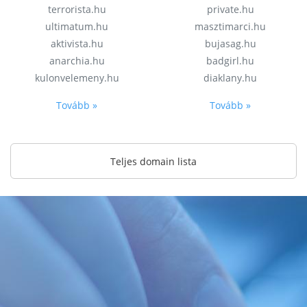
terrorista.hu
private.hu
ultimatum.hu
masztimarci.hu
aktivista.hu
bujasag.hu
anarchia.hu
badgirl.hu
kulonvelemeny.hu
diaklany.hu
Tovább »
Tovább »
Teljes domain lista