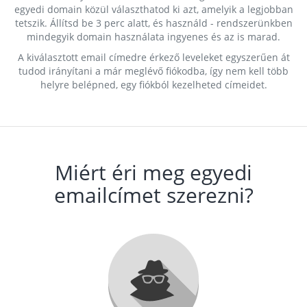
egyedi domain közül választhatod ki azt, amelyik a legjobban
tetszik. Állítsd be 3 perc alatt, és használd - rendszerünkben
mindegyik domain használata ingyenes és az is marad.
A kiválasztott email címedre érkező leveleket egyszerűen át
tudod irányítani a már meglévő fiókodba, így nem kell több
helyre belépned, egy fiókból kezelheted címeidet.
Miért éri meg egyedi
emailcímet szerezni?