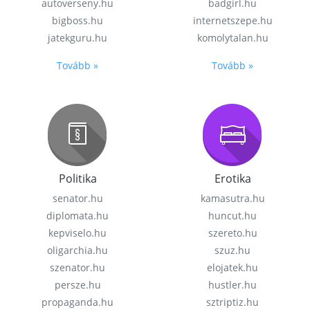
autoverseny.hu
badgirl.hu
bigboss.hu
internetszepe.hu
jatekguru.hu
komolytalan.hu
Tovább »
Tovább »
Politika
Erotika
senator.hu
kamasutra.hu
diplomata.hu
huncut.hu
kepviselo.hu
szereto.hu
oligarchia.hu
szuz.hu
szenator.hu
elojatek.hu
persze.hu
hustler.hu
propaganda.hu
sztriptiz.hu