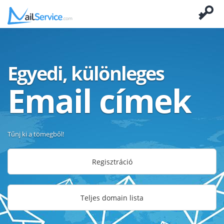
Egyedi, különleges
Email címek
Tűnj ki a tömegből!
Regisztráció
Teljes domain lista