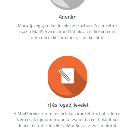
Anonim
Maradj végig rejtve levelezés közben. A címzettek
csak a MailService címed látják, a cél fiókod címe
nem derül ki sem most, sem később.
Írj és fogadj levelet
A MailService-en teljes értékű címeket hozhatsz létre.
Nem csak fogadni tudod a leveleid a cél fiókodban,
de írni is tudsz levelet a MailService-es címeidről.