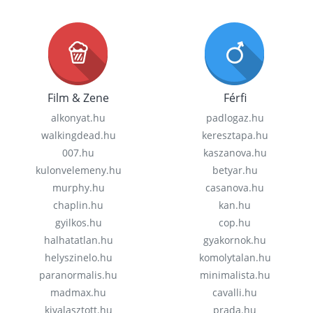
Film & Zene
Férfi
alkonyat.hu
padlogaz.hu
walkingdead.hu
keresztapa.hu
007.hu
kaszanova.hu
kulonvelemeny.hu
betyar.hu
murphy.hu
casanova.hu
chaplin.hu
kan.hu
gyilkos.hu
cop.hu
halhatatlan.hu
gyakornok.hu
helyszinelo.hu
komolytalan.hu
paranormalis.hu
minimalista.hu
madmax.hu
cavalli.hu
kivalasztott.hu
prada.hu