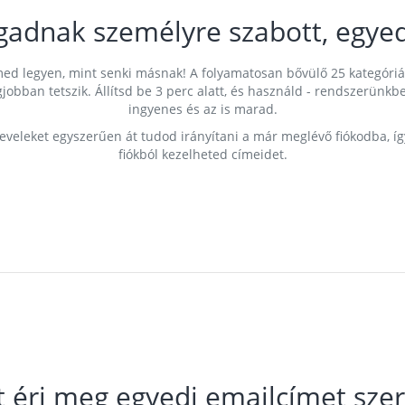
gadnak személyre szabott, egyed
címed legyen, mint senki másnak! A folyamatosan bővülő 25 kategóri
egjobban tetszik. Állítsd be 3 perc alatt, és használd - rendszerü
ingyenes és az is marad.
leveleket egyszerűen át tudod irányítani a már meglévő fiókodba, í
fiókból kezelheted címeidet.
t éri meg egyedi emailcímet szer