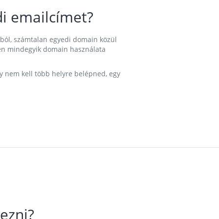
i emailcímet?
ából, számtalan egyedi domain közül
nkben mindegyik domain használata
gy nem kell több helyre belépned, egy
ezni?