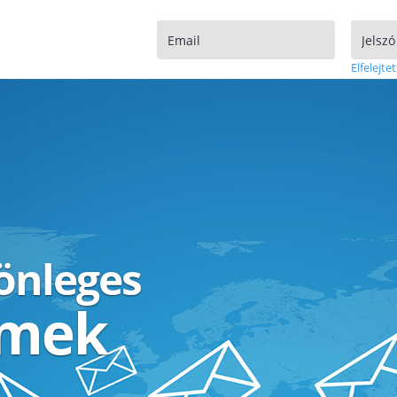
Elfelejtet
lönleges
ímek