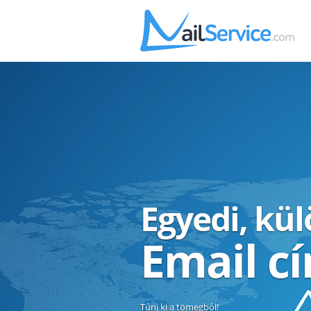
Egyedi, kü
Email c
Tűnj ki a tömegből!