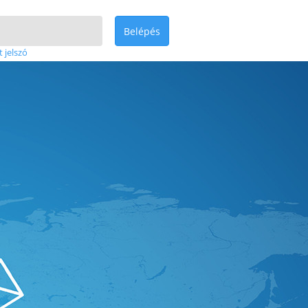
Belépés
t jelszó