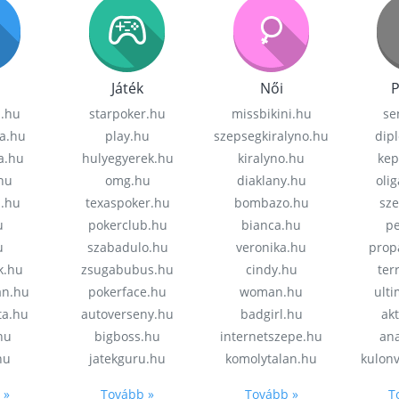
Játék
Női
P
z.hu
starpoker.hu
missbikini.hu
se
a.hu
play.hu
szepsegkiralyno.hu
dip
a.hu
hulyegyerek.hu
kiralyno.hu
kep
hu
omg.hu
diaklany.hu
oli
a.hu
texaspoker.hu
bombazo.hu
sz
u
pokerclub.hu
bianca.hu
pe
u
szabadulo.hu
veronika.hu
prop
k.hu
zsugabubus.hu
cindy.hu
ter
an.hu
pokerface.hu
woman.hu
ult
ta.hu
autoverseny.hu
badgirl.hu
akt
.hu
bigboss.hu
internetszepe.hu
an
hu
jatekguru.hu
komolytalan.hu
kulon
 »
Tovább »
Tovább »
T