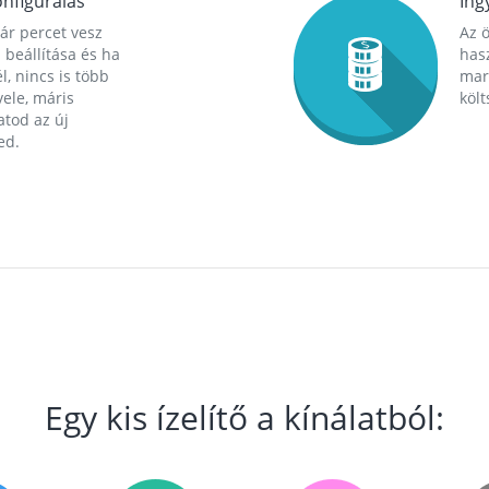
nfigurálás
Ing
ár percet vesz
Az 
 beállítása és ha
hasz
l, nincs is több
mara
ele, máris
költ
tod az új
ed.
Egy kis ízelítő a kínálatból: