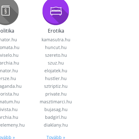
olitika
Erotika
nator.hu
kamasutra.hu
lomata.hu
huncut.hu
viselo.hu
szereto.hu
garchia.hu
szuz.hu
enator.hu
elojatek.hu
rsze.hu
hustler.hu
aganda.hu
sztriptiz.hu
rorista.hu
private.hu
imatum.hu
masztimarci.hu
ivista.hu
bujasag.hu
archia.hu
badgirl.hu
velemeny.hu
diaklany.hu
ovább »
Tovább »