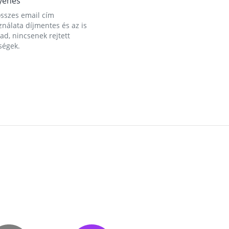
yenes
összes email cím
nálata díjmentes és az is
d, nincsenek rejtett
ségek.