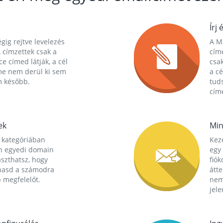
Írj 
gig rejtve levelezés
A Ma
 címzettek csak a
cím
ce címed látják, a cél
csak
me nem derül ki sem
a cé
m később.
tuds
címe
ek
Min
 kategóriában
Kez
n egyedi domain
egy 
aszthatsz, hogy
fió
hasd a számodra
átt
 megfelelőt.
nem
jele