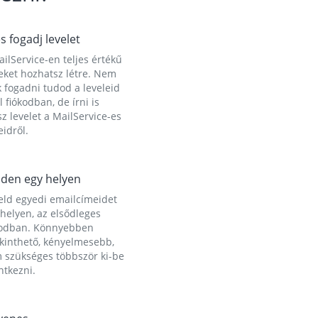
és fogadj levelet
ilService-en teljes értékű
eket hozhatsz létre. Nem
 fogadni tudod a leveleid
l fiókodban, de írni is
z levelet a MailService-es
idről.
den egy helyen
eld egyedi emailcímeidet
helyen, az elsődleges
kodban. Könnyebben
ekinthető, kényelmesebb,
 szükséges többször ki-be
ntkezni.