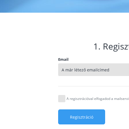
1. Regisz
Email
A regisztrációval elfogadod a mailser
Regisztráció