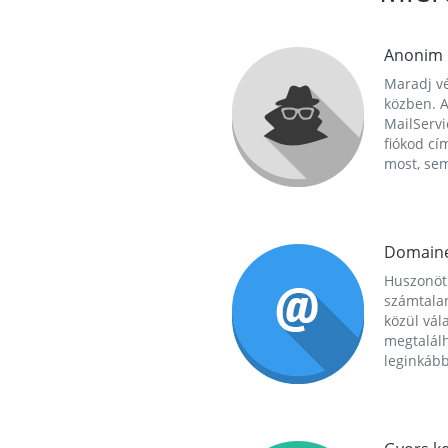
Anonim
Maradj vé
közben. A
MailServi
fiókod cí
most, se
Domain
Huszonöt
számtala
közül vál
megtalál
leginkább