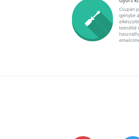
Gyors ko
Csupán p
igénybe a
elkészülté
teendőd v
használha
emailcím