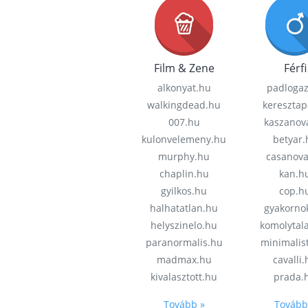
Film & Zene
Férfi
alkonyat.hu
padloga
walkingdead.hu
keresztap
007.hu
kaszanov
kulonvelemeny.hu
betyar.
murphy.hu
casanov
chaplin.hu
kan.h
gyilkos.hu
cop.h
halhatatlan.hu
gyakorno
helyszinelo.hu
komolytal
paranormalis.hu
minimalis
madmax.hu
cavalli
kivalasztott.hu
prada.
Tovább »
Tovább