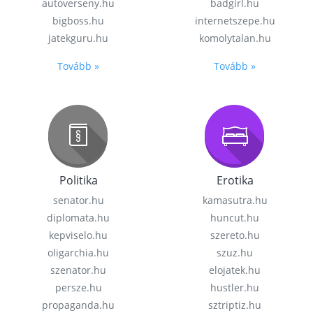
autoverseny.hu
badgirl.hu
bigboss.hu
internetszepe.hu
jatekguru.hu
komolytalan.hu
Tovább »
Tovább »
Politika
Erotika
senator.hu
kamasutra.hu
diplomata.hu
huncut.hu
kepviselo.hu
szereto.hu
oligarchia.hu
szuz.hu
szenator.hu
elojatek.hu
persze.hu
hustler.hu
propaganda.hu
sztriptiz.hu