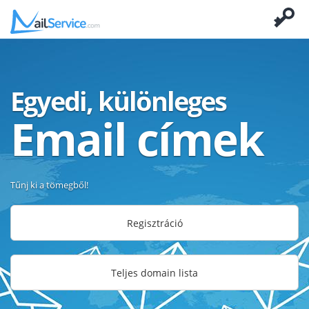
Egyedi, különleges
Email címek
Tűnj ki a tömegből!
Regisztráció
Teljes domain lista