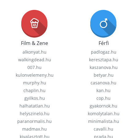
Film & Zene
Férfi
alkonyat.hu
padlogaz.hu
walkingdead.hu
keresztapa.hu
007.hu
kaszanova.hu
kulonvelemeny.hu
betyar.hu
murphy.hu
casanova.hu
chaplin.hu
kan.hu
gyilkos.hu
cop.hu
halhatatlan.hu
gyakornok.hu
helyszinelo.hu
komolytalan.hu
paranormalis.hu
minimalista.hu
madmax.hu
cavalli.hu
kivalasztott.hu
prada.hu