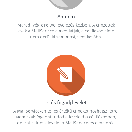
Anonim
Maradj végig rejtve levelezés közben. A címzettek
csak a MailService címed látják, a cél fiókod címe
nem derül ki sem most, sem később.
Írj és fogadj levelet
A MailService-en teljes értékű címeket hozhatsz létre.
Nem csak fogadni tudod a leveleid a cél fiókodban,
de írni is tudsz levelet a MailService-es címeidről.