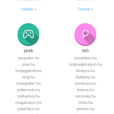
Tovább »
Tovább »
Játék
Női
starpoker.hu
missbikini.hu
play.hu
szepsegkiralyno.hu
hulyegyerek.hu
kiralyno.hu
omg.hu
diaklany.hu
texaspoker.hu
bombazo.hu
pokerclub.hu
bianca.hu
szabadulo.hu
veronika.hu
zsugabubus.hu
cindy.hu
pokerface.hu
woman.hu