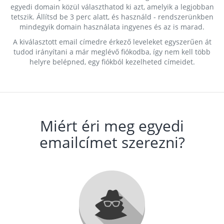
egyedi domain közül választhatod ki azt, amelyik a legjobban
tetszik. Állítsd be 3 perc alatt, és használd - rendszerünkben
mindegyik domain használata ingyenes és az is marad.
A kiválasztott email címedre érkező leveleket egyszerűen át
tudod irányítani a már meglévő fiókodba, így nem kell több
helyre belépned, egy fiókból kezelheted címeidet.
Miért éri meg egyedi
emailcímet szerezni?