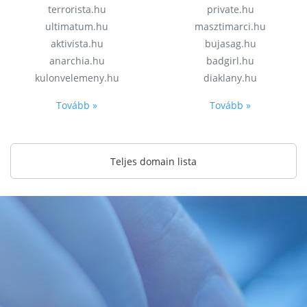
terrorista.hu
private.hu
ultimatum.hu
masztimarci.hu
aktivista.hu
bujasag.hu
anarchia.hu
badgirl.hu
kulonvelemeny.hu
diaklany.hu
Tovább »
Tovább »
Teljes domain lista