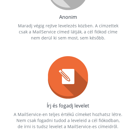
Anonim
Maradj végig rejtve levelezés közben. A címzettek
csak a MailService címed látják, a cél fiókod címe
nem derül ki sem most, sem később.
Írj és fogadj levelet
A MailService-en teljes értékű címeket hozhatsz létre.
Nem csak fogadni tudod a leveleid a cél fiókodban,
de írni is tudsz levelet a MailService-es címeidről.