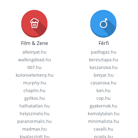
Film & Zene
Férfi
alkonyat.hu
padlogaz.hu
walkingdead.hu
keresztapa.hu
007.hu
kaszanova.hu
kulonvelemeny.hu
betyar.hu
murphy.hu
casanova.hu
chaplin.hu
kan.hu
gyilkos.hu
cop.hu
halhatatlan.hu
gyakornok.hu
helyszinelo.hu
komolytalan.hu
paranormalis.hu
minimalista.hu
madmax.hu
cavalli.hu
kivalasztott.hu
prada.hu