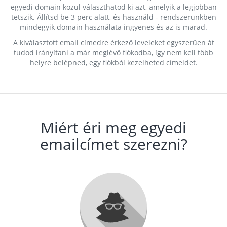
egyedi domain közül választhatod ki azt, amelyik a legjobban
tetszik. Állítsd be 3 perc alatt, és használd - rendszerünkben
mindegyik domain használata ingyenes és az is marad.
A kiválasztott email címedre érkező leveleket egyszerűen át
tudod irányítani a már meglévő fiókodba, így nem kell több
helyre belépned, egy fiókból kezelheted címeidet.
Miért éri meg egyedi
emailcímet szerezni?