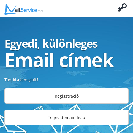
Egyedi, különleges
Email címek
Tűnj ki a tömegből!
Regisztráció
Teljes domain lista