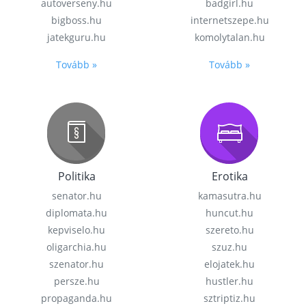
autoverseny.hu
badgirl.hu
bigboss.hu
internetszepe.hu
jatekguru.hu
komolytalan.hu
Tovább »
Tovább »
Politika
Erotika
senator.hu
kamasutra.hu
diplomata.hu
huncut.hu
kepviselo.hu
szereto.hu
oligarchia.hu
szuz.hu
szenator.hu
elojatek.hu
persze.hu
hustler.hu
propaganda.hu
sztriptiz.hu