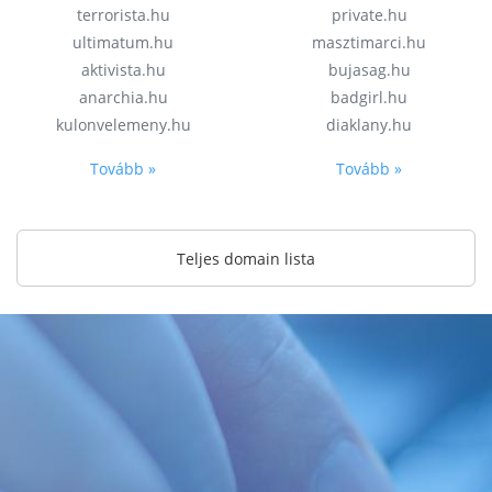
terrorista.hu
private.hu
ultimatum.hu
masztimarci.hu
aktivista.hu
bujasag.hu
anarchia.hu
badgirl.hu
kulonvelemeny.hu
diaklany.hu
Tovább »
Tovább »
Teljes domain lista