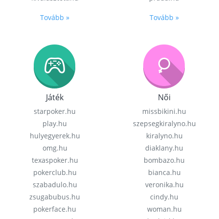
Tovább »
Tovább »
Játék
Női
starpoker.hu
missbikini.hu
play.hu
szepsegkiralyno.hu
hulyegyerek.hu
kiralyno.hu
omg.hu
diaklany.hu
texaspoker.hu
bombazo.hu
pokerclub.hu
bianca.hu
szabadulo.hu
veronika.hu
zsugabubus.hu
cindy.hu
pokerface.hu
woman.hu