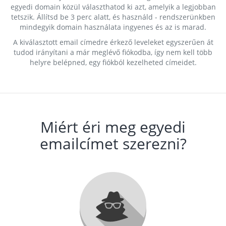
egyedi domain közül választhatod ki azt, amelyik a legjobban
tetszik. Állítsd be 3 perc alatt, és használd - rendszerünkben
mindegyik domain használata ingyenes és az is marad.
A kiválasztott email címedre érkező leveleket egyszerűen át
tudod irányítani a már meglévő fiókodba, így nem kell több
helyre belépned, egy fiókból kezelheted címeidet.
Miért éri meg egyedi
emailcímet szerezni?