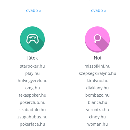
Tovább »
Tovább »
Játék
Női
starpoker.hu
missbikini.hu
play.hu
szepsegkiralyno.hu
hulyegyerek.hu
kiralyno.hu
omg.hu
diaklany.hu
texaspoker.hu
bombazo.hu
pokerclub.hu
bianca.hu
szabadulo.hu
veronika.hu
zsugabubus.hu
cindy.hu
pokerface.hu
woman.hu