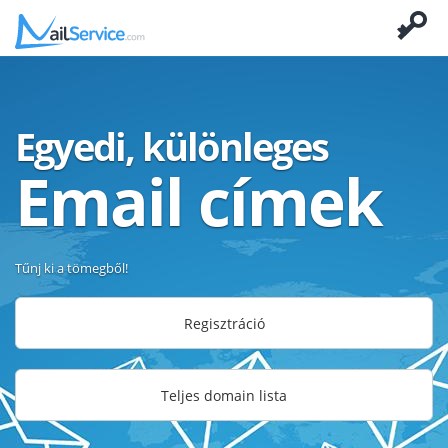
Egyedi, különleges
Email címek
Tűnj ki a tömegből!
Regisztráció
Teljes domain lista