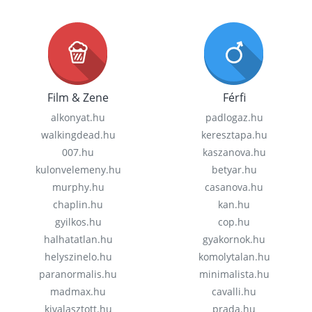
Film & Zene
Férfi
alkonyat.hu
padlogaz.hu
walkingdead.hu
keresztapa.hu
007.hu
kaszanova.hu
kulonvelemeny.hu
betyar.hu
murphy.hu
casanova.hu
chaplin.hu
kan.hu
gyilkos.hu
cop.hu
halhatatlan.hu
gyakornok.hu
helyszinelo.hu
komolytalan.hu
paranormalis.hu
minimalista.hu
madmax.hu
cavalli.hu
kivalasztott.hu
prada.hu