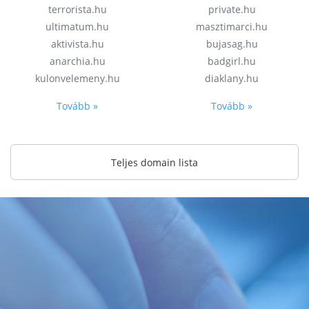
terrorista.hu
private.hu
ultimatum.hu
masztimarci.hu
aktivista.hu
bujasag.hu
anarchia.hu
badgirl.hu
kulonvelemeny.hu
diaklany.hu
Tovább »
Tovább »
Teljes domain lista