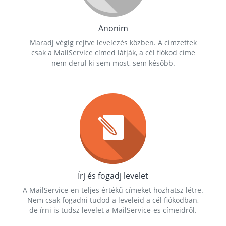
Anonim
Maradj végig rejtve levelezés közben. A címzettek
csak a MailService címed látják, a cél fiókod címe
nem derül ki sem most, sem később.
Írj és fogadj levelet
A MailService-en teljes értékű címeket hozhatsz létre.
Nem csak fogadni tudod a leveleid a cél fiókodban,
de írni is tudsz levelet a MailService-es címeidről.