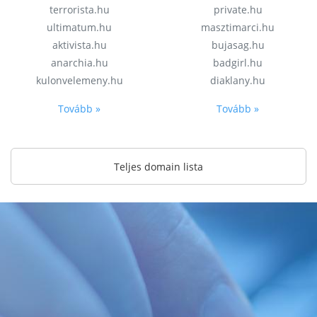
terrorista.hu
private.hu
ultimatum.hu
masztimarci.hu
aktivista.hu
bujasag.hu
anarchia.hu
badgirl.hu
kulonvelemeny.hu
diaklany.hu
Tovább »
Tovább »
Teljes domain lista