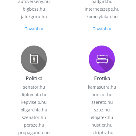
autoverseny.hu
badgirl.hu
bigboss.hu
internetszepe.hu
jatekguru.hu
komolytalan.hu
Tovább »
Tovább »
Politika
Erotika
senator.hu
kamasutra.hu
diplomata.hu
huncut.hu
kepviselo.hu
szereto.hu
oligarchia.hu
szuz.hu
szenator.hu
elojatek.hu
persze.hu
hustler.hu
propaganda.hu
sztriptiz.hu