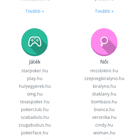
Tovább »
Tovább »
Játék
Női
starpoker.hu
missbikini.hu
play.hu
szepsegkiralyno.hu
hulyegyerek.hu
kiralyno.hu
omg.hu
diaklany.hu
texaspoker.hu
bombazo.hu
pokerclub.hu
bianca.hu
szabadulo.hu
veronika.hu
zsugabubus.hu
cindy.hu
pokerface.hu
woman.hu