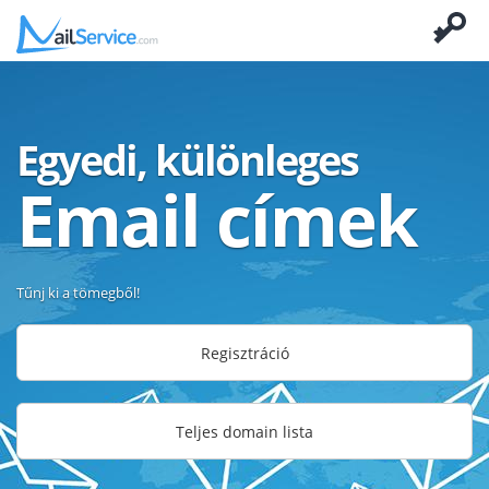
Egyedi, különleges
Email címek
Tűnj ki a tömegből!
Regisztráció
Teljes domain lista