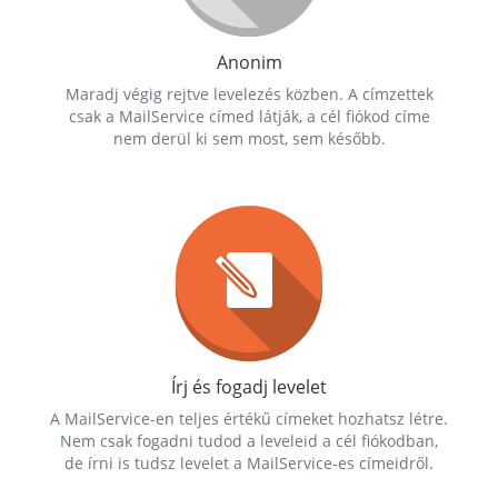
Anonim
Maradj végig rejtve levelezés közben. A címzettek
csak a MailService címed látják, a cél fiókod címe
nem derül ki sem most, sem később.
Írj és fogadj levelet
A MailService-en teljes értékű címeket hozhatsz létre.
Nem csak fogadni tudod a leveleid a cél fiókodban,
de írni is tudsz levelet a MailService-es címeidről.