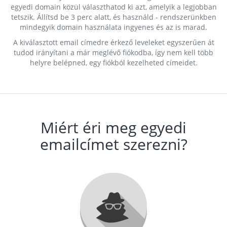
egyedi domain közül választhatod ki azt, amelyik a legjobban
tetszik. Állítsd be 3 perc alatt, és használd - rendszerünkben
mindegyik domain használata ingyenes és az is marad.
A kiválasztott email címedre érkező leveleket egyszerűen át
tudod irányítani a már meglévő fiókodba, így nem kell több
helyre belépned, egy fiókból kezelheted címeidet.
Miért éri meg egyedi
emailcímet szerezni?