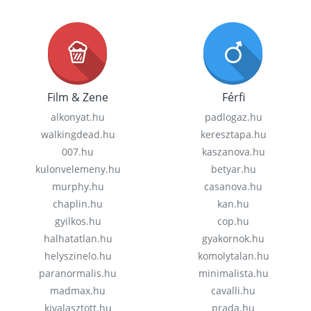
Film & Zene
Férfi
alkonyat.hu
padlogaz.hu
walkingdead.hu
keresztapa.hu
007.hu
kaszanova.hu
kulonvelemeny.hu
betyar.hu
murphy.hu
casanova.hu
chaplin.hu
kan.hu
gyilkos.hu
cop.hu
halhatatlan.hu
gyakornok.hu
helyszinelo.hu
komolytalan.hu
paranormalis.hu
minimalista.hu
madmax.hu
cavalli.hu
kivalasztott.hu
prada.hu