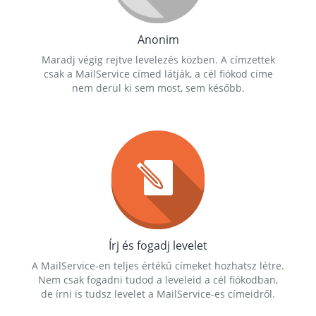
Anonim
Maradj végig rejtve levelezés közben. A címzettek
csak a MailService címed látják, a cél fiókod címe
nem derül ki sem most, sem később.
Írj és fogadj levelet
A MailService-en teljes értékű címeket hozhatsz létre.
Nem csak fogadni tudod a leveleid a cél fiókodban,
de írni is tudsz levelet a MailService-es címeidről.