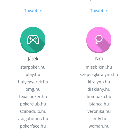
Tovább »
Tovább »
Játék
Női
starpoker.hu
missbikini.hu
play.hu
szepsegkiralyno.hu
hulyegyerek.hu
kiralyno.hu
omg.hu
diaklany.hu
texaspoker.hu
bombazo.hu
pokerclub.hu
bianca.hu
szabadulo.hu
veronika.hu
zsugabubus.hu
cindy.hu
pokerface.hu
woman.hu