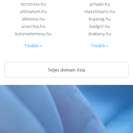
terrorista.hu
private.hu
ultimatum.hu
masztimarci.hu
aktivista.hu
bujasag.hu
anarchia.hu
badgirl.hu
kulonvelemeny.hu
diaklany.hu
Tovább »
Tovább »
Teljes domain lista