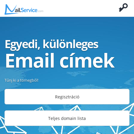
Egyedi, különleges
Email címek
Tűnj ki a tömegből!
Regisztráció
Teljes domain lista