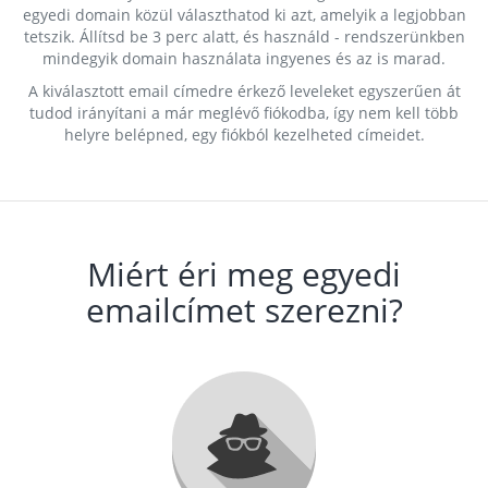
egyedi domain közül választhatod ki azt, amelyik a legjobban
tetszik. Állítsd be 3 perc alatt, és használd - rendszerünkben
mindegyik domain használata ingyenes és az is marad.
A kiválasztott email címedre érkező leveleket egyszerűen át
tudod irányítani a már meglévő fiókodba, így nem kell több
helyre belépned, egy fiókból kezelheted címeidet.
Miért éri meg egyedi
emailcímet szerezni?