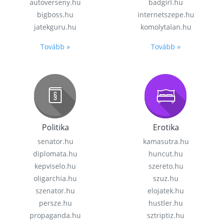
autoverseny.hu
badgirl.hu
bigboss.hu
internetszepe.hu
jatekguru.hu
komolytalan.hu
Tovább »
Tovább »
Politika
Erotika
senator.hu
kamasutra.hu
diplomata.hu
huncut.hu
kepviselo.hu
szereto.hu
oligarchia.hu
szuz.hu
szenator.hu
elojatek.hu
persze.hu
hustler.hu
propaganda.hu
sztriptiz.hu