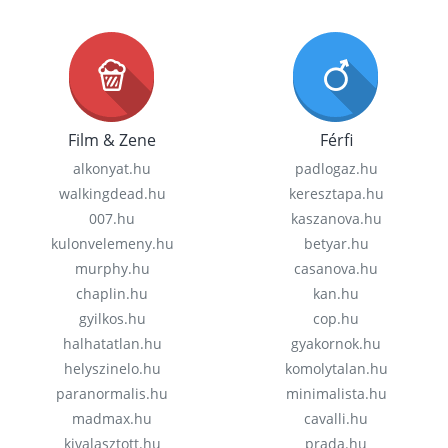
Film & Zene
Férfi
alkonyat.hu
padlogaz.hu
walkingdead.hu
keresztapa.hu
007.hu
kaszanova.hu
kulonvelemeny.hu
betyar.hu
murphy.hu
casanova.hu
chaplin.hu
kan.hu
gyilkos.hu
cop.hu
halhatatlan.hu
gyakornok.hu
helyszinelo.hu
komolytalan.hu
paranormalis.hu
minimalista.hu
madmax.hu
cavalli.hu
kivalasztott.hu
prada.hu