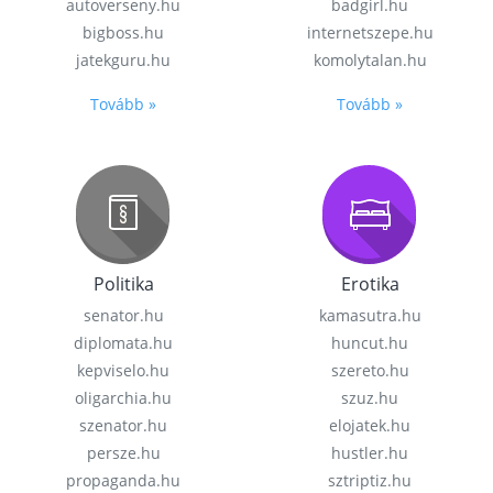
autoverseny.hu
badgirl.hu
bigboss.hu
internetszepe.hu
jatekguru.hu
komolytalan.hu
Tovább »
Tovább »
Politika
Erotika
senator.hu
kamasutra.hu
diplomata.hu
huncut.hu
kepviselo.hu
szereto.hu
oligarchia.hu
szuz.hu
szenator.hu
elojatek.hu
persze.hu
hustler.hu
propaganda.hu
sztriptiz.hu