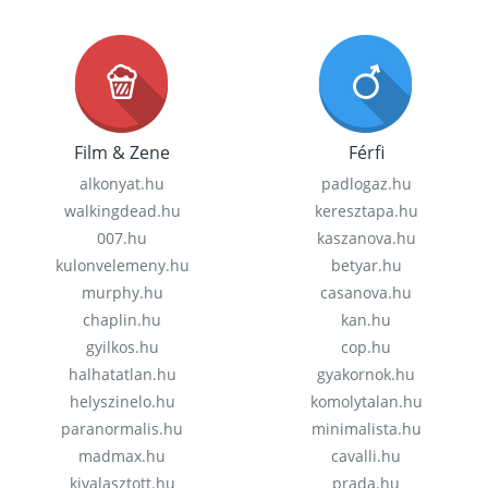
Film & Zene
Férfi
alkonyat.hu
padlogaz.hu
walkingdead.hu
keresztapa.hu
007.hu
kaszanova.hu
kulonvelemeny.hu
betyar.hu
murphy.hu
casanova.hu
chaplin.hu
kan.hu
gyilkos.hu
cop.hu
halhatatlan.hu
gyakornok.hu
helyszinelo.hu
komolytalan.hu
paranormalis.hu
minimalista.hu
madmax.hu
cavalli.hu
kivalasztott.hu
prada.hu