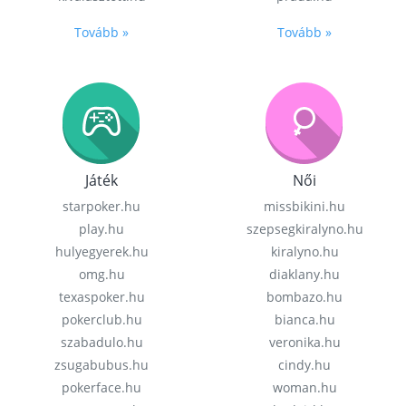
Tovább »
Tovább »
Játék
Női
starpoker.hu
missbikini.hu
play.hu
szepsegkiralyno.hu
hulyegyerek.hu
kiralyno.hu
omg.hu
diaklany.hu
texaspoker.hu
bombazo.hu
pokerclub.hu
bianca.hu
szabadulo.hu
veronika.hu
zsugabubus.hu
cindy.hu
pokerface.hu
woman.hu