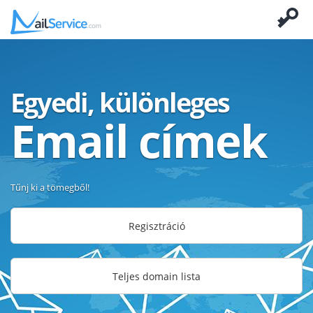
Egyedi, különleges
Email címek
Tűnj ki a tömegből!
Regisztráció
Teljes domain lista