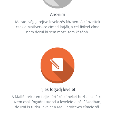
Anonim
Maradj végig rejtve levelezés közben. A címzettek
csak a MailService címed látják, a cél fiókod címe
nem derül ki sem most, sem később.
Írj és fogadj levelet
A MailService-en teljes értékű címeket hozhatsz létre.
Nem csak fogadni tudod a leveleid a cél fiókodban,
de írni is tudsz levelet a MailService-es címeidről.