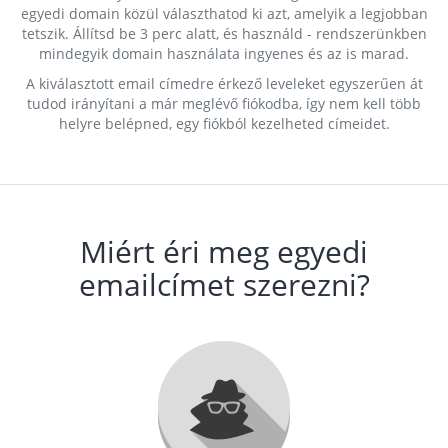
egyedi domain közül választhatod ki azt, amelyik a legjobban
tetszik. Állítsd be 3 perc alatt, és használd - rendszerünkben
mindegyik domain használata ingyenes és az is marad.
A kiválasztott email címedre érkező leveleket egyszerűen át
tudod irányítani a már meglévő fiókodba, így nem kell több
helyre belépned, egy fiókból kezelheted címeidet.
Miért éri meg egyedi
emailcímet szerezni?