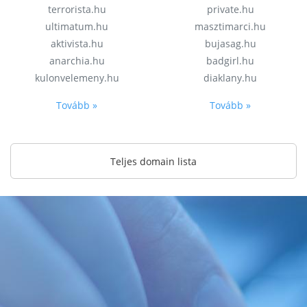
terrorista.hu
private.hu
ultimatum.hu
masztimarci.hu
aktivista.hu
bujasag.hu
anarchia.hu
badgirl.hu
kulonvelemeny.hu
diaklany.hu
Tovább »
Tovább »
Teljes domain lista