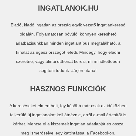
INGATLANOK.HU
Eladó, kiadó ingatlan az ország egyik vezető ingatlankereső
oldalán. Folyamatosan bővülő, könnyen kereshető
adatbázisunkban minden ingatlantípus megtalálható, a
kínálat az egész országot lefedi. Mindegy, hogy eladni
szeretne, vagy álmai otthonát keresi, mi mindkettőben
segíteni tudunk. Járjon utána!
HASZNOS FUNKCIÓK
A kereséseket elmentheti, így később már csak az időközben
felkerülő új ingatlanokat kell átnéznie, errõl e-mail értesítőt is
kérhet. Mentse el a kiszemelt ingatlan adatlapját és ossza
meg ismerőseivel egy kattintással a Facebookon.