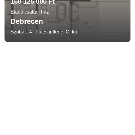
160 125 000 Ft
Eladó családi ház
Debrecen
Szobák: 4
Fűtés jellege: Cirkó