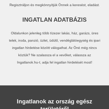
Regisztráljon és megkönnyítjük Önnek a keresést, eladást.
INGATLAN ADATBÁZIS
Oldalunkon jelenleg több tízezer lakás, ház, garázs, üres
telek, iroda, panzió, üzlet, üdülő, vendéglátóegység és ipari
ingatlan hirdetése között válogathat. Az Öné még nincs
köztük? Ne szalassza el a vevőket, válassza az
Ingatlanok.hu-t, adja fel ingatlan hirdetését most!
Ingatlanok az ország egész
területéről